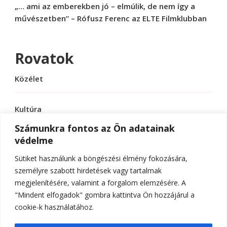
„… ami az emberekben jó – elmúlik, de nem így a
művészetben” – Rófusz Ferenc az ELTE Filmklubban
Rovatok
Közélet
Kultúra
Számunkra fontos az Ön adatainak
védelme
Sport
Sütiket használunk a böngészési élmény fokozására,
Tudomány
személyre szabott hirdetések vagy tartalmak
megjelenítésére, valamint a forgalom elemzésére. A
"Mindent elfogadok" gombra kattintva Ön hozzájárul a
cookie-k használatához.