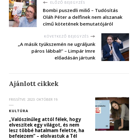
ELŐZŐ BEJEGYZÉS
Bombi puszedli miliő – Tudósítás
Oláh Péter a delfinek nem alszanak
című kötetének bemutatójáról
KÖVETKEZŐ BEJEGYZÉS
„A másik tyúkszemén ne ugráljunk
páros lábbal!” – Limpár Imre
előadásán jártunk
Ajánlott cikkek
FRISSÍTVE:
2023. OKTÓBER 19.
KULTÚRA
„Valószínűleg attól félek, hogy
elveszítek egy világot, és nem
lesz többé hatalmam felette, ha
befejezem” – elolvastuk a Tél