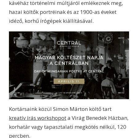
kávéház történelmi múltjáról emlékeznek meg,
hazai költők portréinak és az 1900-as éveket
idéző, korhű írógépek kiállításával.
Kortársaink közül Simon Márton költő tart
kreatív írás workshopot
a Virág Benedek Házban,
korhatár vagy tapasztalati megkötés nélkül, 120
percben.