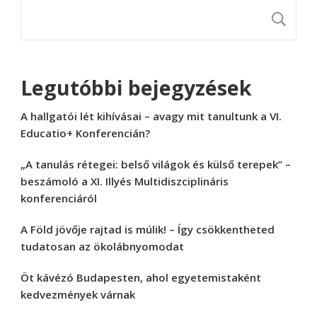
K
Legutóbbi bejegyzések
A hallgatói lét kihívásai – avagy mit tanultunk a VI.
Educatio+ Konferencián?
„A tanulás rétegei: belső világok és külső terepek” –
beszámoló a XI. Illyés Multidiszciplináris
konferenciáról
A Föld jövője rajtad is múlik! – Így csökkentheted
tudatosan az ökolábnyomodat
Öt kávézó Budapesten, ahol egyetemistaként
kedvezmények várnak