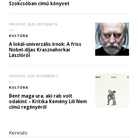
Szokcsóban című könyvet
FRISSÍTVE:
2025. OKTÓBER 16.
KULTÚRA
A lokál-univerzális írnok: A friss
Nobel-díjas Krasznahorkai
Lászlóról
FRISSÍTVE:
2024. NOVEMBER 1.
KULTÚRA
Bent maga ura, aki rab volt
odakint – Kritika Kemény Lili Nem
című regényéről
Keresés