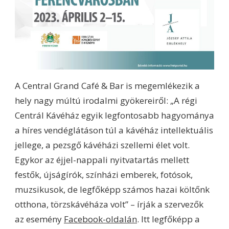
A Central Grand Café & Bar is megemlékezik a
hely nagy múltú irodalmi gyökereiről: „A régi
Centrál Kávéház egyik legfontosabb hagyománya
a híres vendéglátáson túl a kávéház intellektuális
jellege, a pezsgő kávéházi szellemi élet volt.
Egykor az éjjel-nappali nyitvatartás mellett
festők, újságírók, színházi emberek, fotósok,
muzsikusok, de legfőképp számos hazai költőnk
otthona, törzskávéháza volt” – írják a szervezők
az esemény
Facebook-oldalán
. Itt legfőképp a