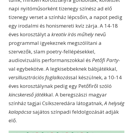
napi nyitóműsorként tizenegy színész ad elő
tizenegy verset a színház lépcsőin, a napot pedig
egy irodalmi és honismereti kvíz zárja. A 14-18
éves korosztályt a
kreatív írás műhely
nevű
programmal igyekeznek megszólítani a
szervezők, slam poetry-fellépésekkel,
audiovizuális performanszokkal és
Petőfi Party-
val egybekötve. A legkisebbeknek bábjátékkal,
versillusztrációs foglalkozás
sal készülnek, a 10-14
éves korosztálynak pedig egy Petőfiről szóló
kincskereső játék
kal. A beregszászi magyar
színház tagjai Csíkszeredára látogatnak,
A helység
kalapácsa
sajátos színpadi feldolgozását adják
elő.