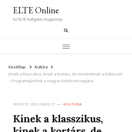
ELTE Online
Az ELTE hallgatói magazinja
Kezdőlap
Kultúra
Kinek a klasszikus, kinek a kortárs, de mindenkinek a költészet!
– Programajánlónk a magyar költészet napjára
FRISSÍTVE:
2023. JÚNIUS 17.
KULTÚRA
Kinek a klasszikus,
kinek a kortárs, de