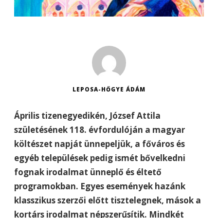
LEPOSA-HŐGYE ÁDÁM
Április tizenegyedikén, József Attila
születésének 118. évfordulóján a magyar
költészet napját ünnepeljük, a főváros és
egyéb települések pedig ismét bővelkedni
fognak irodalmat ünneplő és éltető
programokban. Egyes események hazánk
klasszikus szerzői előtt tisztelegnek, mások a
kortárs irodalmat népszerűsítik. Mindkét