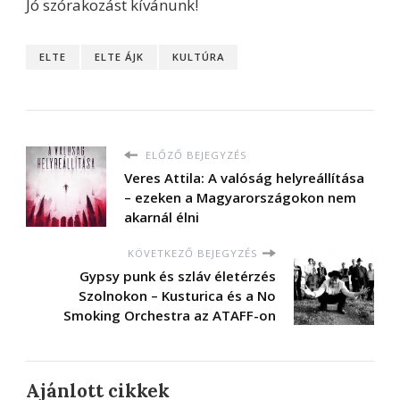
Jó szórakozást kívánunk!
ELTE
ELTE ÁJK
KULTÚRA
ELŐZŐ BEJEGYZÉS
Veres Attila: A valóság helyreállítása
– ezeken a Magyarországokon nem
akarnál élni
KÖVETKEZŐ BEJEGYZÉS
Gypsy punk és szláv életérzés
Szolnokon – Kusturica és a No
Smoking Orchestra az ATAFF-on
Ajánlott cikkek