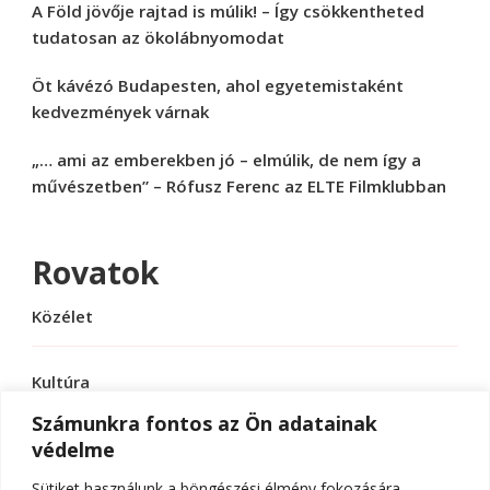
A Föld jövője rajtad is múlik! – Így csökkentheted
tudatosan az ökolábnyomodat
Öt kávézó Budapesten, ahol egyetemistaként
kedvezmények várnak
„… ami az emberekben jó – elmúlik, de nem így a
művészetben” – Rófusz Ferenc az ELTE Filmklubban
Rovatok
Közélet
Kultúra
Számunkra fontos az Ön adatainak
védelme
Sport
Sütiket használunk a böngészési élmény fokozására,