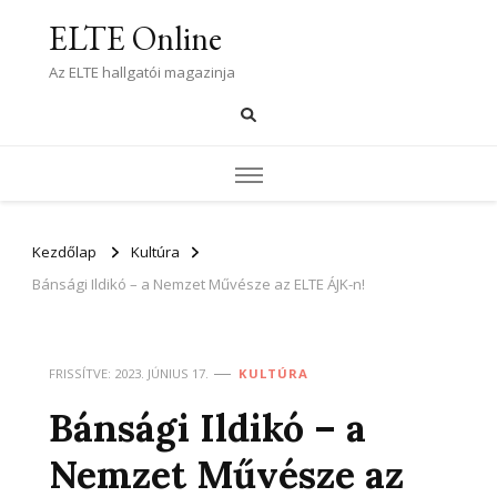
ELTE Online
Az ELTE hallgatói magazinja
Kezdőlap
Kultúra
Bánsági Ildikó – a Nemzet Művésze az ELTE ÁJK-n!
FRISSÍTVE:
2023. JÚNIUS 17.
KULTÚRA
Bánsági Ildikó – a
Nemzet Művésze az