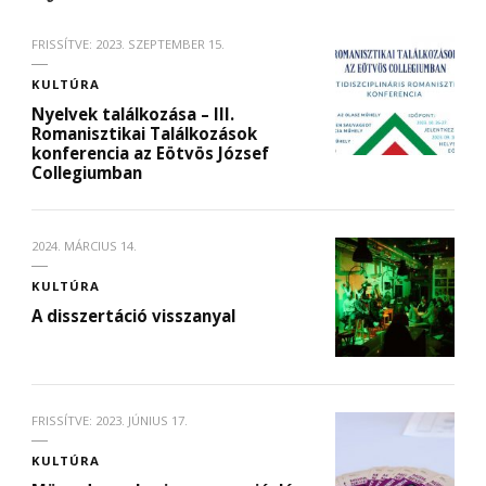
FRISSÍTVE:
2023. SZEPTEMBER 15.
KULTÚRA
Nyelvek találkozása – III.
Romanisztikai Találkozások
konferencia az Eötvös József
Collegiumban
2024. MÁRCIUS 14.
KULTÚRA
A disszertáció visszanyal
FRISSÍTVE:
2023. JÚNIUS 17.
KULTÚRA