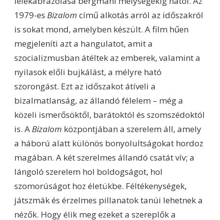
lélekábrázolása bergmani mélységekig hatol. Az
1979-es
Bizalom
című alkotás arról az időszakról
is sokat mond, amelyben készült. A film hűen
megjeleníti azt a hangulatot, amit a
szocializmusban átéltek az emberek, valamint a
nyilasok előli bujkálást, a mélyre ható
szorongást. Ezt az időszakot átíveli a
bizalmatlanság, az állandó félelem – még a
közeli ismerősöktől, barátoktól és szomszédoktól
is. A
Bizalom
központjában a szerelem áll, amely
a háború alatt különös bonyolultságokat hordoz
magában. A két szerelmes állandó csatát vív; a
lángoló szerelem hol boldogságot, hol
szomorúságot hoz életükbe. Féltékenységek,
játszmák és érzelmes pillanatok tanúi lehetnek a
nézők. Hogy élik meg ezeket a szereplők a