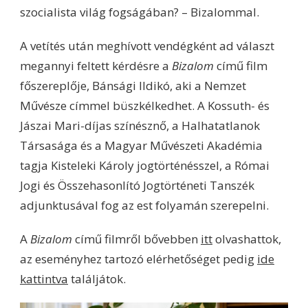
szocialista világ fogságában? – Bizalommal.
A vetítés után meghívott vendégként ad választ
megannyi feltett kérdésre a
Bizalom
című film
főszereplője, Bánsági Ildikó, aki a Nemzet
Művésze címmel büszkélkedhet. A Kossuth- és
Jászai Mari-díjas színésznő, a Halhatatlanok
Társasága és a Magyar Művészeti Akadémia
tagja Kisteleki Károly jogtörténésszel, a Római
Jogi és Összehasonlító Jogtörténeti Tanszék
adjunktusával fog az est folyamán szerepelni.
A
Bizalom
című filmről bővebben
itt
olvashattok,
az eseményhez tartozó elérhetőséget pedig
ide
kattintva
találjátok.