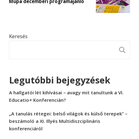
Müpa decemberi programajánló
Keresés
K
Legutóbbi bejegyzések
A hallgatói lét kihívásai – avagy mit tanultunk a VI.
Educatio+ Konferencián?
„A tanulás rétegei: belső világok és külső terepek” –
beszámoló a XI. Illyés Multidiszciplináris
konferenciáról