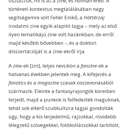
tisztázzuk, mi is az a zine, és honnan ered. A
történeti kontextus megtalálásában nagy
segítségemre volt Fehér Enikő, a
Háttérzaj
irodalmi zine egyik alapító tagja – mely az első
ilyen tematikájú zine volt hazánkban, de erről
majd később bővebben –, és a doktori
disszertációját is a zine-ekről írja.
A
zine
-ek [zin], teljes nevükön a
fanzine
-ek a
hatvanas években jelentek meg. A kifejezés a
fanatics
és a
magazine
szavak összevonásából
származik. Eleinte a fantasyrajongók köreiben
terjedt, majd a punkok is felfedezték maguknak,
tehát sok eltérő szubkultúra tagjai gondolták
úgy, hogy a kis terjedelmű, rajzokkal, rövidebb
lélegzetű szövegekkel, fotókollázsokkal tarkított,