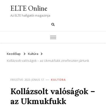
ELTE Online
Az ELTE hallgatói magazinja
Kezdőlap
Kultúra
Kollázsolt valóságok – az Ukmukfukk zinefeszten jártunk
FRISSÍTVE:
2023. JÚNIUS 17.
KULTÚRA
Kollázsolt valóságok –
az Ukmukfukk