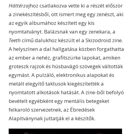
Háttérzaj
hoz csatlakozva vette ki a részét először
a zinekészítésből, ott ismert meg egy zenészt, aki
az egyik albumához készített egy kis
nyomtatványt. Balázsnak van egy zenekara, a
Teeth
című dalukhoz készült el a Skizodroid zine.
A helyszínen a dal hallgatása közben forgathatta
az ember a nehéz, grafitszürke lapokat, amiken
groteszk rajzok és húsbavágó szövegek váltották
egymást. A pulzáló, elektronikus alapokat és
metált elegyítő taktusok kiegészítették a
nyomtatott alkotások hatását. A zine-ből befolyó
bevételt egyébként egy mentális betegeket
felkaroló szervezetnek, az Ébredések
Alapítványnak juttatják el a készítők.