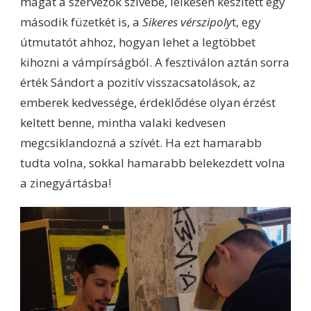
magát a szervezők szívébe, lelkesen készített egy
második füzetkét is, a
Sikeres vérszipoly
t, egy
útmutatót ahhoz, hogyan lehet a legtöbbet
kihozni a vámpírságból. A fesztiválon aztán sorra
érték Sándort a pozitív visszacsatolások, az
emberek kedvessége, érdeklődése olyan érzést
keltett benne, mintha valaki kedvesen
megcsiklandozná a szívét. Ha ezt hamarabb
tudta volna, sokkal hamarabb belekezdett volna
a zinegyártásba!