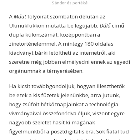
Sándor és portékái
A
Műút
folyóirat szombaton délután az
Ukmukfukkon mutatta be legújabb,
Dűlő
című
dupla különszámát, középpontban a
zinetörténelemmel. A mintegy 180 oldalas
kiadványt bárki letöltheti az internetről, aki
szeretne még jobban elmélyedni ennek az egyedi
orgánumnak a térnyerésében.
Ha kicsit továbbgondoljuk, hogyan illeszthetők
be ezek a kis füzetek jelenünkbe, arra jutunk,
hogy zsúfolt hétköznapjainkat a technológia
vívmányaival összefonódva éljük, viszont egyre
nagyobb szeletet hasít ki magának
figyelmünkből a posztdigitális éra. Sok fiatal tud