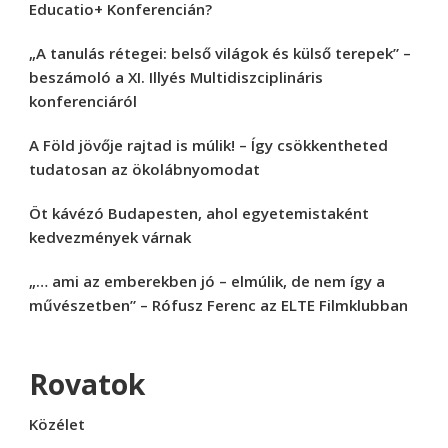
Educatio+ Konferencián?
„A tanulás rétegei: belső világok és külső terepek” –
beszámoló a XI. Illyés Multidiszciplináris
konferenciáról
A Föld jövője rajtad is múlik! – Így csökkentheted
tudatosan az ökolábnyomodat
Öt kávézó Budapesten, ahol egyetemistaként
kedvezmények várnak
„… ami az emberekben jó – elmúlik, de nem így a
művészetben” – Rófusz Ferenc az ELTE Filmklubban
Rovatok
Közélet