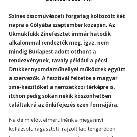
Színes összművészeti forgatag költözött két
napra a Gólyába szeptember közepén. Az
Ukmukfukk Zinefesztet immár hatodik
alkalommal rendezték meg, igaz, nem
mindig Budapest adott otthont a
rendezvénynek, tavaly például a pécsi
Drukker nyomdaműhellyel működtek együtt
a szervezők. A fesztivál feltette a magyar
zine-készítőket a nemzetközi térképre is,
itthon pedig sokan nekik köszönhetően
találtak rá az önkifejezés ezen formájára.
Na de mielőtt elmerülnénk a megannyi
kollázsolt, ragasztott, rajzolt lap tengerében,