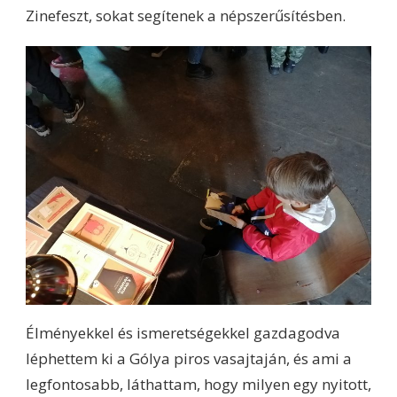
Zinefeszt, sokat segítenek a népszerűsítésben.
Élményekkel és ismeretségekkel gazdagodva
léphettem ki a Gólya piros vasajtaján, és ami a
legfontosabb, láthattam, hogy milyen egy nyitott,