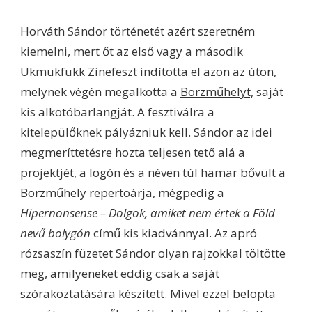
Horváth Sándor történetét azért szeretném
kiemelni, mert őt az első vagy a második
Ukmukfukk Zinefeszt indította el azon az úton,
melynek végén megalkotta a
Borzműhelyt,
saját
kis alkotóbarlangját. A fesztiválra a
kitelepülőknek pályázniuk kell. Sándor az idei
megmeríttetésre hozta teljesen tető alá a
projektjét, a logón és a néven túl hamar bővült a
Borzműhely repertoárja, mégpedig a
Hipernonsense – Dolgok, amiket nem értek a Föld
nevű bolygón
című kis kiadvánnyal. Az apró
rózsaszín füzetet Sándor olyan rajzokkal töltötte
meg, amilyeneket eddig csak a saját
szórakoztatására készített. Mivel ezzel belopta