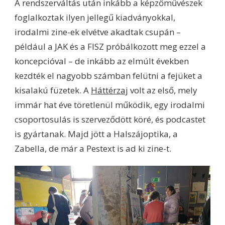
A rendszerváltás után inkább a képzőművészek
foglalkoztak ilyen jellegű kiadványokkal,
irodalmi zine-ek elvétve akadtak csupán –
például a JAK és a FISZ próbálkozott meg ezzel a
koncepcióval – de inkább az elmúlt években
kezdték el nagyobb számban felütni a fejüket a
kisalakú füzetek. A
Háttérzaj
volt az első, mely
immár hat éve töretlenül működik, egy irodalmi
csoportosulás is szerveződött köré, és podcastet
is gyártanak. Majd jött a Halszájoptika, a
Zabella, de már a Pestext is ad ki zine-t.