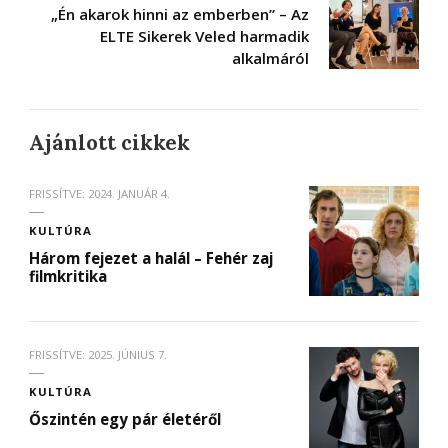
„Én akarok hinni az emberben” – Az
ELTE Sikerek Veled harmadik
alkalmáról
Ajánlott cikkek
FRISSÍTVE:
2024. JANUÁR 4.
KULTÚRA
Három fejezet a halál – Fehér zaj
filmkritika
FRISSÍTVE:
2025. JÚNIUS 7.
KULTÚRA
Őszintén egy pár életéről