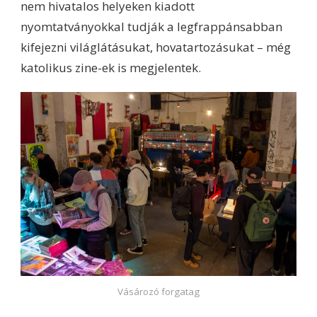
nem hivatalos helyeken kiadott
nyomtatványokkal tudják a legfrappánsabban
kifejezni világlátásukat, hovatartozásukat – még
katolikus zine-ek is megjelentek.
Vásározó forgatag