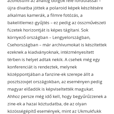
azonosulni az analóg dolgok felé fordulással –
újra divatba jöttek a polaroid képek készítésére
alkalmas kamerák, a filmre fotózás, a
bakelitlemez-gyűjtés – ez pedig az összművészeti
füzetek horizontját is képes tágítani. Sok
környező országban – Lengyelországban,
Csehországban – már archívumokat is készítettek
ezeknek a kiadványoknak, intézményesített
térben is helyet adtak nekik. A csehek még egy
konferenciát is rendeztek, melynek
középpontjában a fanzine-ek szerepe állt a
posztszovjet országokban, az eseményen pedig
magyar előadók is képviseltették magukat.
Ahhoz persze még idő kell, hogy begyűrűzzenek a
zine-ek a hazai köztudatba, de az olyan
közösségépítő események, mint az Ukmukfukk