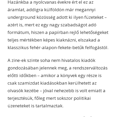
Hazánkba a nyolcvanas évekre ért el ez az
áramlat, addigra külföldön már megannyi
underground közösség adott ki ilyen füzeteket –
azért is, mert ez egy nagy szabadságot adó
formátum, hiszen a papírban rejlő lehetőségeket
teljes mértékben képes kiaknázni, elszakad a
klasszikus fehér-alapon-fekete-betűk felfogástól.
A zine-ek szinte soha nem hivatalos kiadók
gondozásában jelennek meg, a rendszerváltozás
előtti időkben – amikor a könyvek egy része is
csak szamizdat kiadásokban kerülhetett az
olvasók kezébe – jóval nehezebb is volt emiatt a
terjesztésük, főleg mert sokszor politikai
üzeneteket is tartalmaztak.