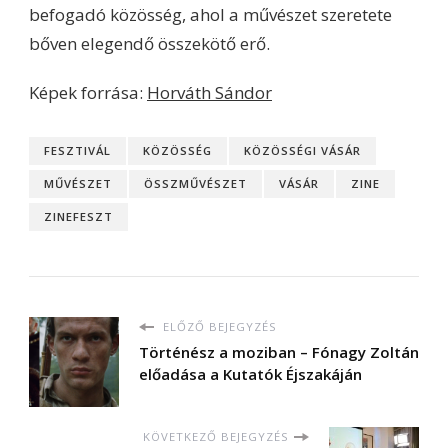
befogadó közösség, ahol a művészet szeretete
bőven elegendő összekötő erő.
Képek forrása:
Horváth Sándor
FESZTIVÁL
KÖZÖSSÉG
KÖZÖSSÉGI VÁSÁR
MŰVÉSZET
ÖSSZMŰVÉSZET
VÁSÁR
ZINE
ZINEFESZT
ELŐZŐ BEJEGYZÉS
Történész a moziban – Fónagy Zoltán
előadása a Kutatók Éjszakáján
KÖVETKEZŐ BEJEGYZÉS