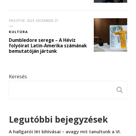
FRISSÍTVE:
2023. DECEMBER 27.
KULTÚRA
Dumbledore serege – A Hévíz
folyóirat Latin-Amerika számának
bemutatóján jártunk
Keresés
K
Legutóbbi bejegyzések
A hallgatói lét kihívásai – avagy mit tanultunk a VI.