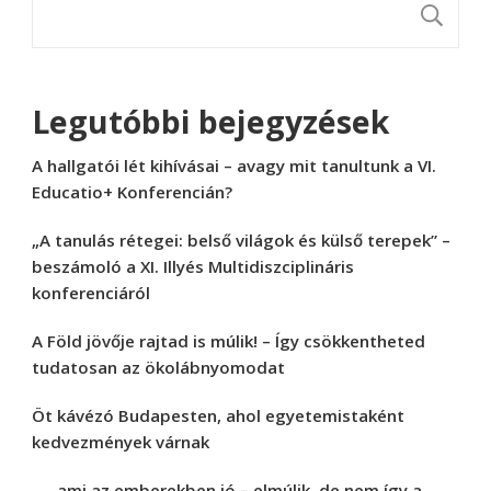
K
Legutóbbi bejegyzések
A hallgatói lét kihívásai – avagy mit tanultunk a VI.
Educatio+ Konferencián?
„A tanulás rétegei: belső világok és külső terepek” –
beszámoló a XI. Illyés Multidiszciplináris
konferenciáról
A Föld jövője rajtad is múlik! – Így csökkentheted
tudatosan az ökolábnyomodat
Öt kávézó Budapesten, ahol egyetemistaként
kedvezmények várnak
„… ami az emberekben jó – elmúlik, de nem így a