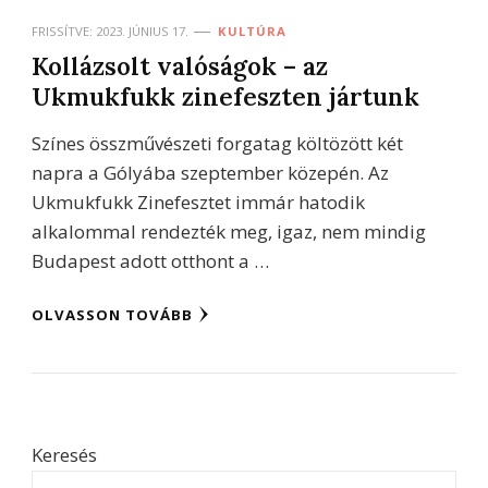
FRISSÍTVE:
2023. JÚNIUS 17.
KULTÚRA
Kollázsolt valóságok – az
Ukmukfukk zinefeszten jártunk
Színes összművészeti forgatag költözött két
napra a Gólyába szeptember közepén. Az
Ukmukfukk Zinefesztet immár hatodik
alkalommal rendezték meg, igaz, nem mindig
Budapest adott otthont a …
OLVASSON TOVÁBB
Keresés