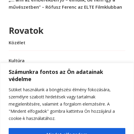
művészetben” – Rófusz Ferenc az ELTE Filmklubban
Rovatok
Közélet
Kultúra
Számunkra fontos az Ön adatainak
védelme
Sport
Sütiket használunk a böngészési élmény fokozására,
Tudomány
személyre szabott hirdetések vagy tartalmak
megjelenítésére, valamint a forgalom elemzésére. A
"Mindent elfogadok" gombra kattintva Ön hozzájárul a
cookie-k használatához.
© Szerzői jog 2026
ELTE Online
. Minden jog