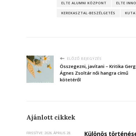
ELTE ALUMNI KÖZPONT
ELTE INN
KEREKASZTAL-BESZÉLGETÉS
KUTA
ELŐZŐ BEJEGYZÉS
Összegezni, javítani – Kritika Gerg
Ágnes Zsoltár női hangra című
kötetéről
Ajánlott cikkek
Különös történése
FRISSÍTVE:
2026. ÁPRILIS 28.