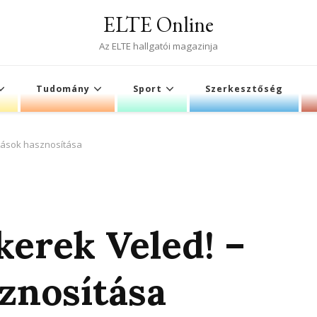
ELTE Online
Az ELTE hallgatói magazinja
Tudomány
Sport
Szerkesztőség
atások hasznosítása
kerek Veled! –
znosítása