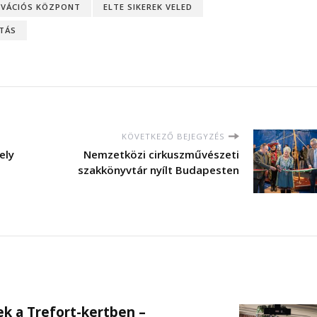
OVÁCIÓS KÖZPONT
ELTE SIKEREK VELED
TÁS
KÖVETKEZŐ BEJEGYZÉS
ely
Nemzetközi cirkuszművészeti
szakkönyvtár nyílt Budapesten
k a Trefort-kertben –