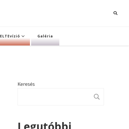
ELTEvízió
Galéria
Keresés
KERESÉ
Legutóbbi