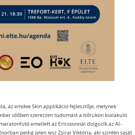
la, az emdee Skin applikáció fejlesztője, melynek
ember időben szerezzen tudomást a bőrükön kialakuló
 maratonfutó emellett az Ericssonnál dolgozik az AI-
sorban pedig jelen lesz Zsirai Viktória, aki szintén saját