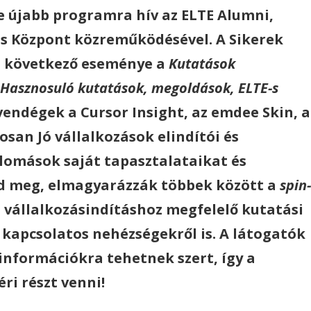
e újabb programra hív az ELTE Alumni,
ós Központ közreműködésével. A Sikerek
t következő eseménye a
Kutatások
Hasznosuló kutatások, megoldások, ELTE-s
vendégek a Cursor Insight, az emdee Skin, a
an Jó vállalkozások elindítói és
plomások saját tapasztalataikat és
d meg, elmagyarázzák többek között a
spin-
a vállalkozásindításhoz megfelelő kutatási
l kapcsolatos nehézségekről is. A látogatók
információkra tehetnek szert, így a
i részt venni!