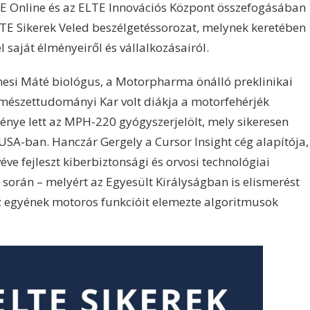
E Online és az ELTE Innovációs Központ összefogásában
TE Sikerek Veled beszélgetéssorozat, melynek keretében
l saját élményeiről és vállalkozásairól.
mesi Máté biológus, a Motorpharma önálló preklinikai
mészettudományi Kar volt diákja a motorfehérjék
nye lett az MPH-220 gyógyszerjelölt, mely sikeresen
 USA-ban. Hanczár Gergely a Cursor Insight cég alapítója,
ve fejleszt kiberbiztonsági és orvosi technológiai
során – melyért az Egyesült Királyságban is elismerést
z egyének motoros funkcióit elemezte algoritmusok