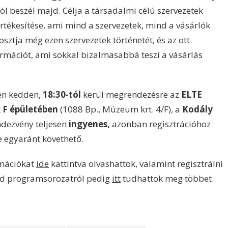
ól beszél majd. Célja a társadalmi célú szervezetek
rtékesítése, ami mind a szervezetek, mind a vásárlók
ztja még ezen szervezetek történetét, és az ott
ormációt, ami sokkal bizalmasabbá teszi a vásárlás
én kedden,
18:30-tól
kerül megrendezésre az
ELTE
 F épületében
(1088 Bp., Múzeum krt. 4/F), a
Kodály
dezvény teljesen
ingyenes,
azonban regisztrációhoz
ne egyaránt követhető.
rmációkat
ide
kattintva olvashattok, valamint regisztrálni
eled programsorozatról pedig
itt
tudhattok meg többet.