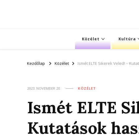
Közélet
Kultúra
Kezdőlap
Közélet
Ismét ELTE Sikerek Veled! – Kut
2023. NOVEMBER 20.
KÖZÉLET
Ismét ELTE Si
Kutatások has