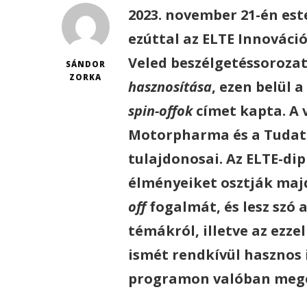
2023. november 21-én est
ezúttal az ELTE Innováci
Veled beszélgetéssoroza
SÁNDOR
ZORKA
hasznosítása
, ezen belül a
spin-offok
címet kapta. A 
Motorpharma és a Tudatos
tulajdonosai. Az ELTE-di
élményeiket osztják maj
off
fogalmát, és lesz szó 
témákról, illetve az ezze
ismét rendkívül hasznos 
programon valóban megér