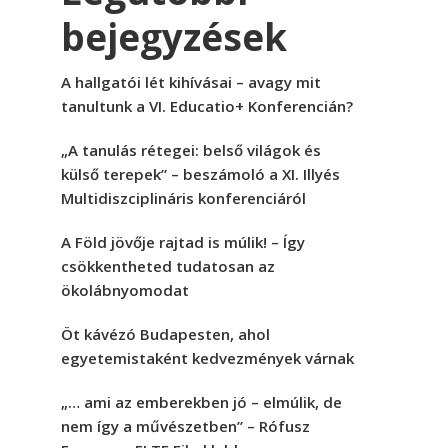
bejegyzések
A hallgatói lét kihívásai – avagy mit
tanultunk a VI. Educatio+ Konferencián?
„A tanulás rétegei: belső világok és
külső terepek” – beszámoló a XI. Illyés
Multidiszciplináris konferenciáról
A Föld jövője rajtad is múlik! – Így
csökkentheted tudatosan az
ökolábnyomodat
Öt kávézó Budapesten, ahol
egyetemistaként kedvezmények várnak
„… ami az emberekben jó – elmúlik, de
nem így a művészetben” – Rófusz