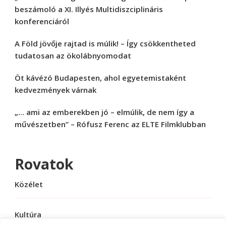
beszámoló a XI. Illyés Multidiszciplináris
konferenciáról
A Föld jövője rajtad is múlik! – Így csökkentheted
tudatosan az ökolábnyomodat
Öt kávézó Budapesten, ahol egyetemistaként
kedvezmények várnak
„… ami az emberekben jó – elmúlik, de nem így a
művészetben” – Rófusz Ferenc az ELTE Filmklubban
Rovatok
Közélet
Kultúra