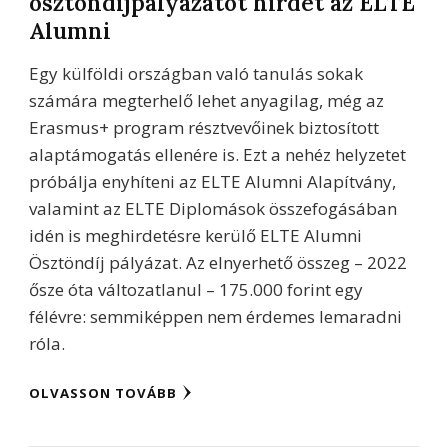
ösztöndíjpályázatot hirdet az ELTE
Alumni
Egy külföldi országban való tanulás sokak
számára megterhelő lehet anyagilag, még az
Erasmus+ program résztvevőinek biztosított
alaptámogatás ellenére is. Ezt a nehéz helyzetet
próbálja enyhíteni az ELTE Alumni Alapítvány,
valamint az ELTE Diplomások összefogásában
idén is meghirdetésre kerülő ELTE Alumni
Ösztöndíj pályázat. Az elnyerhető összeg – 2022
ősze óta változatlanul – 175.000 forint egy
félévre: semmiképpen nem érdemes lemaradni
róla.
OLVASSON TOVÁBB