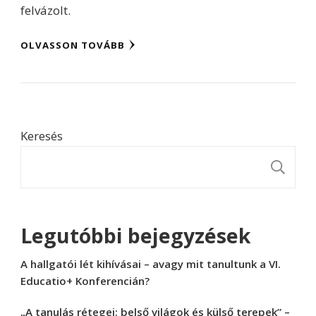
felvázolt.
OLVASSON TOVÁBB
Keresés
K
Legutóbbi bejegyzések
A hallgatói lét kihívásai – avagy mit tanultunk a VI.
Educatio+ Konferencián?
„A tanulás rétegei: belső világok és külső terepek” –