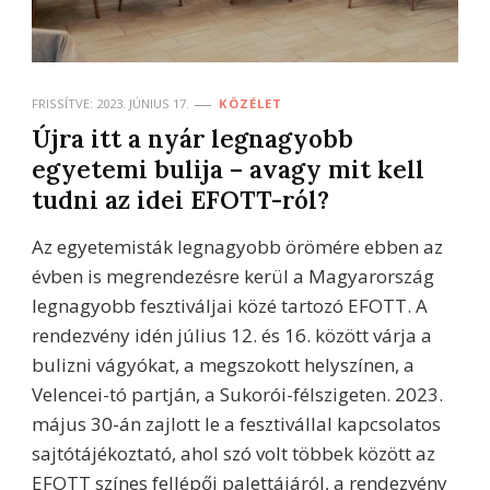
FRISSÍTVE:
2023. JÚNIUS 17.
KÖZÉLET
Újra itt a nyár legnagyobb
egyetemi bulija – avagy mit kell
tudni az idei EFOTT-ról?
Az egyetemisták legnagyobb örömére ebben az
évben is megrendezésre kerül a Magyarország
legnagyobb fesztiváljai közé tartozó EFOTT. A
rendezvény idén július 12. és 16. között várja a
bulizni vágyókat, a megszokott helyszínen, a
Velencei-tó partján, a Sukorói-félszigeten. 2023.
május 30-án zajlott le a fesztivállal kapcsolatos
sajtótájékoztató, ahol szó volt többek között az
EFOTT színes fellépői palettájáról, a rendezvény