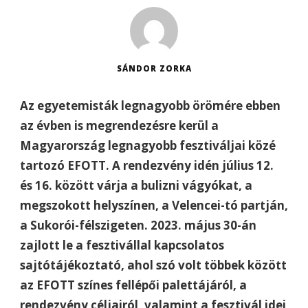
SÁNDOR ZORKA
Az egyetemisták legnagyobb örömére ebben
az évben is megrendezésre kerül a
Magyarország legnagyobb fesztiváljai közé
tartozó EFOTT. A rendezvény idén július 12.
és 16. között várja a bulizni vágyókat, a
megszokott helyszínen, a Velencei-tó partján,
a Sukorói-félszigeten. 2023. május 30-án
zajlott le a fesztivállal kapcsolatos
sajtótájékoztató, ahol szó volt többek között
az EFOTT színes fellépői palettájáról, a
rendezvény céljairól, valamint a fesztivál idei