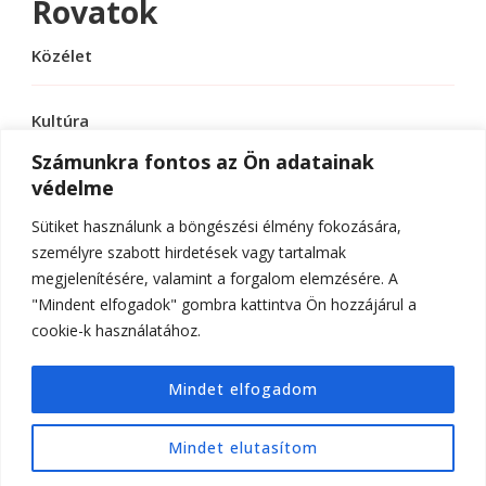
Rovatok
Közélet
Kultúra
Számunkra fontos az Ön adatainak
védelme
Sport
Sütiket használunk a böngészési élmény fokozására,
Tudomány
személyre szabott hirdetések vagy tartalmak
megjelenítésére, valamint a forgalom elemzésére. A
"Mindent elfogadok" gombra kattintva Ön hozzájárul a
cookie-k használatához.
© Szerzői jog 2026
ELTE Online
. Minden jog
Mindet elfogadom
fenntartva.
Hello Fashion | Fejlesztette
Blossom
Themes
.Készítette:
WordPress
.
Mindet elutasítom