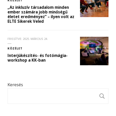
KÖZÉLET
„Az inkluzív társadalom minden
ember számára jobb minőségű
életet eredményez” – ilyen volt az
ELTE Sikerek Veled
FRISSÍTVE:
2025. MÁRCIUS 24.
KÖZÉLET
Interjúkészítés- és fotómágia-
workshop a KK-ban
Keresés
K