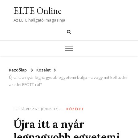
ELTE Online
Az ELTE hallgatói magazinja
Kezdőlap
Közélet
Újra itt a nyár legnagyobb egyetemi bulija – avagy mit kell tudni
az idei EFOTT-ról?
FRISSÍTVE:
2023. JÚNIUS 17.
KÖZÉLET
Újra itt a nyár
legnagyobb egyetemi