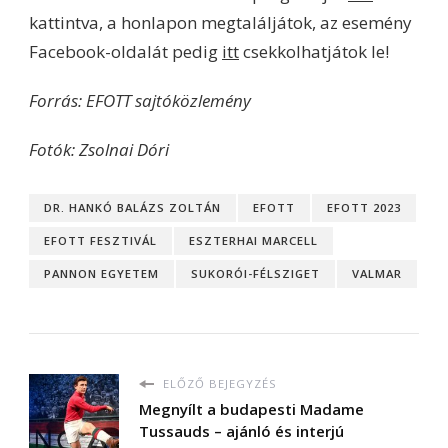
kattintva, a honlapon megtaláljátok, az esemény
Facebook-oldalát pedig
itt
csekkolhatjátok le!
Forrás: EFOTT sajtóközlemény
Fotók: Zsolnai Dóri
DR. HANKÓ BALÁZS ZOLTÁN
EFOTT
EFOTT 2023
EFOTT FESZTIVÁL
ESZTERHAI MARCELL
PANNON EGYETEM
SUKORÓI-FÉLSZIGET
VALMAR
ELŐZŐ BEJEGYZÉS
Megnyílt a budapesti Madame
Tussauds – ajánló és interjú