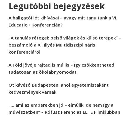
Legutóbbi bejegyzések
A hallgatói lét kihívásai – avagy mit tanultunk a VI.
Educatio+ Konferencián?
„A tanulás rétegei: belső világok és külső terepek” –
beszámoló a XI. Illyés Multidiszciplináris
konferenciáról
A Föld jövője rajtad is múlik! – Így csökkentheted
tudatosan az ökolábnyomodat
Öt kávézó Budapesten, ahol egyetemistaként
kedvezmények várnak
„… ami az emberekben jó – elmúlik, de nem így a
művészetben” – Rófusz Ferenc az ELTE Filmklubban