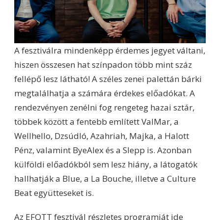
A fesztiválra mindenképp érdemes jegyet váltani,
hiszen összesen hat színpadon több mint száz
fellépő lesz látható! A széles zenei palettán bárki
megtalálhatja a számára érdekes előadókat. A
rendezvényen zenélni fog rengeteg hazai sztár,
többek között a fentebb említett ValMar, a
Wellhello, Dzsúdló, Azahriah, Majka, a Halott
Pénz, valamint ByeAlex és a Slepp is. Azonban
külföldi előadókból sem lesz hiány, a látogatók
hallhatják a Blue, a La Bouche, illetve a Culture
Beat együtteseket is.
Az EFOTT fesztivál részletes programját
ide