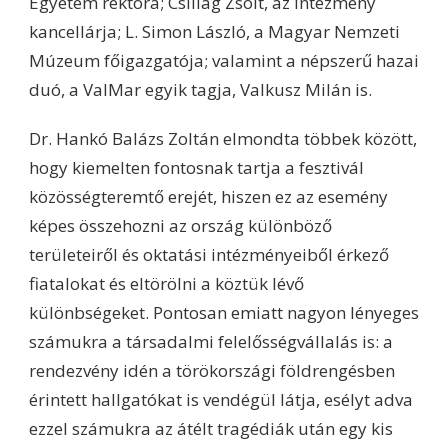
Egyetem rektora; Csillag Zsolt, az intézmény
kancellárja; L. Simon László, a Magyar Nemzeti
Múzeum főigazgatója; valamint a népszerű hazai
duó, a ValMar egyik tagja, Valkusz Milán is.
Dr. Hankó Balázs Zoltán elmondta többek között,
hogy kiemelten fontosnak tartja a fesztivál
közösségteremtő erejét, hiszen ez az esemény
képes összehozni az ország különböző
területeiről és oktatási intézményeiből érkező
fiatalokat és eltörölni a köztük lévő
különbségeket. Pontosan emiatt nagyon lényeges
számukra a társadalmi felelősségvállalás is: a
rendezvény idén a törökországi földrengésben
érintett hallgatókat is vendégül látja, esélyt adva
ezzel számukra az átélt tragédiák után egy kis