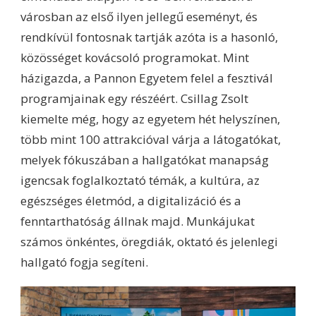
városban az első ilyen jellegű eseményt, és
rendkívül fontosnak tartják azóta is a hasonló,
közösséget kovácsoló programokat. Mint
házigazda, a Pannon Egyetem felel a fesztivál
programjainak egy részéért. Csillag Zsolt
kiemelte még, hogy az egyetem hét helyszínen,
több mint 100 attrakcióval várja a látogatókat,
melyek fókuszában a hallgatókat manapság
igencsak foglalkoztató témák, a kultúra, az
egészséges életmód, a digitalizáció és a
fenntarthatóság állnak majd. Munkájukat
számos önkéntes, öregdiák, oktató és jelenlegi
hallgató fogja segíteni.