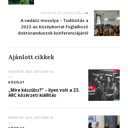
KÖVETKEZŐ BEJEGYZÉS
A vadász mosolya – Tudósítás a
2023-as Középkorral foglalkozó
doktoranduszok konferenciájáról
Ajánlott cikkek
FRISSÍTVE:
2023. OKTÓBER 16.
KÖZÉLET
„Mire készülsz?” – ilyen volt a 23.
ARC közérzeti kiállítás
FRISSÍTVE:
2023. OKTÓBER 20.