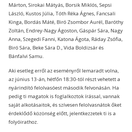
Márton, Sirokai Mátyás, Borsik Miklós, Sepsi
László, Kustos Júlia, Tóth Réka Ágnes, Fancsali
Kinga, Bordás Máté, Biró Zsombor Aurél, Baróthy
Zoltán, Endrey-Nagy Ágoston, Gáspár Sára, Nagy
Anna, Szegedi Fanni, Katona Ágota, Ráday Zsófia,
Biró Sára, Beke Sára D., Vida Boldizsár és
Bánfalvi Samu.
Aki esetleg erről az eseményről lemaradt volna,
az június 13-án, hétfőn 18:30-tól részt vehetett a
nyárindító felolvasóest második felvonásán. Ha
pedig ti magatok is foglalkoztok írással, vannak
saját alkotásaitok, és szívesen felolvasnátok őket
érdeklődő közönség előtt, jelentkezzetek ti is a
folyóirathoz.