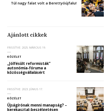
Túl nagy falat volt a Berettyóújfalu!
Ajánlott cikkek
FRISSÍTVE:
2025. MÁRCIUS 19.
KÖZÉLET
„Jólfésült reformisták”
autonómia-fóruma a
közösségvállalásért
FRISSÍTVE:
2023. JÚNIUS 17.
KÖZÉLET
Újságírónak menni manapság? –
kerekasztal-beszélgetésen