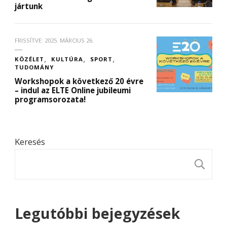
jártunk
FRISSÍTVE:
2025. MÁRCIUS 26.
KÖZÉLET
KULTÚRA
SPORT
TUDOMÁNY
Workshopok a következő 20 évre
– indul az ELTE Online jubileumi
programsorozata!
Keresés
K
Legutóbbi bejegyzések