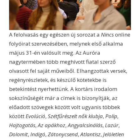
A felolvasás egy egészen új sorozat a
Nincs
online
folyóirat szervezésében, melynek első alkalma
május 31-én valósult meg. Az Auróra
nagytermében több meghívott fiatal szerző
olvasott fel saját műveiből. Elhangzottak versek,
regényrészletek, és készülő kötetekbe is
betekintést nyerhettünk. A kortárs irodalom
sokszínűségét már a címek is bizonyítják, az
előadott szövegek között volt ugyanis többek
között
Evolúció
,
Szétfűrészelt nők klubja
,
Polip
,
Hajtogatás
,
Az apákhoz
,
Angyalcsinálás
,
Lazúr
,
Dolomit
,
Indigó
,
Zátonycsend
,
Atlantisz
,
Jelöletlen