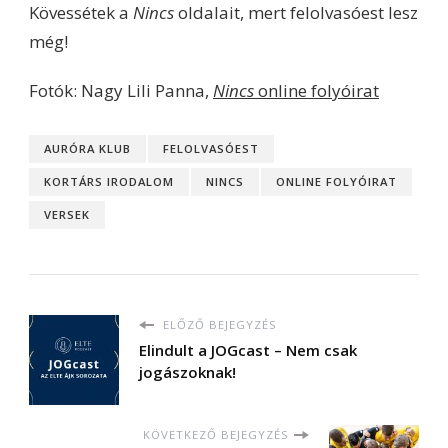
Kövessétek a
Nincs
oldalait, mert felolvasóest lesz
még!
Fotók: Nagy Lili Panna,
Nincs
online folyóirat
AURÓRA KLUB
FELOLVASÓEST
KORTÁRS IRODALOM
NINCS
ONLINE FOLYÓIRAT
VERSEK
ELŐZŐ BEJEGYZÉS
Elindult a JOGcast – Nem csak
jogászoknak!
KÖVETKEZŐ BEJEGYZÉS