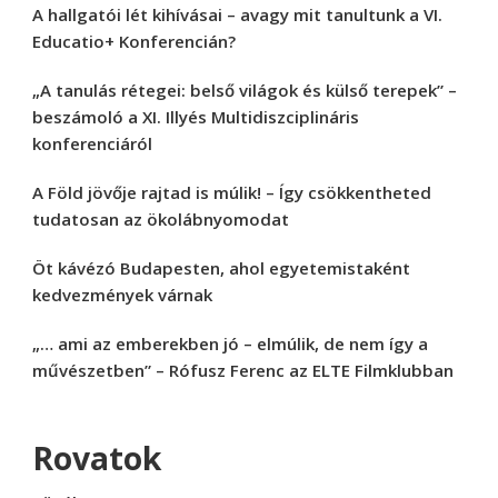
A hallgatói lét kihívásai – avagy mit tanultunk a VI.
Educatio+ Konferencián?
„A tanulás rétegei: belső világok és külső terepek” –
beszámoló a XI. Illyés Multidiszciplináris
konferenciáról
A Föld jövője rajtad is múlik! – Így csökkentheted
tudatosan az ökolábnyomodat
Öt kávézó Budapesten, ahol egyetemistaként
kedvezmények várnak
„… ami az emberekben jó – elmúlik, de nem így a
művészetben” – Rófusz Ferenc az ELTE Filmklubban
Rovatok