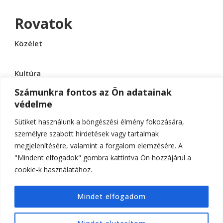
Rovatok
Közélet
Kultúra
Számunkra fontos az Ön adatainak
védelme
Sport
Sütiket használunk a böngészési élmény fokozására,
Tudomány
személyre szabott hirdetések vagy tartalmak
megjelenítésére, valamint a forgalom elemzésére. A
"Mindent elfogadok" gombra kattintva Ön hozzájárul a
cookie-k használatához.
© Szerzői jog 2026
ELTE Online
. Minden jog
Mindet elfogadom
fenntartva.
Hello Fashion | Fejlesztette
Blossom
Themes
.Készítette:
WordPress
.