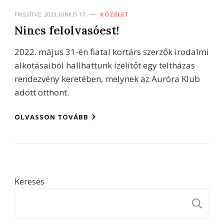
FRISSÍTVE:
2023. JÚNIUS 17.
KÖZÉLET
Nincs felolvasóest!
2022. május 31-én fiatal kortárs szerzők irodalmi
alkotásaiból hallhattunk ízelítőt egy teltházas
rendezvény keretében, melynek az Auróra Klub
adott otthont.
OLVASSON TOVÁBB
Keresés
K