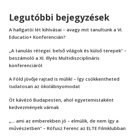
Legutóbbi bejegyzések
A hallgatói lét kihívásai – avagy mit tanultunk a VI.
Educatio+ Konferencián?
„A tanulás rétegei: belső világok és külső terepek” –
beszámoló a XI. Illyés Multidiszciplináris
konferenciáról
A Föld jövője rajtad is múlik! – Így csökkentheted
tudatosan az ökolábnyomodat
Öt kávézó Budapesten, ahol egyetemistaként
kedvezmények várnak
„… ami az emberekben jó – elmúlik, de nem így a
művészetben” – Rófusz Ferenc az ELTE Filmklubban