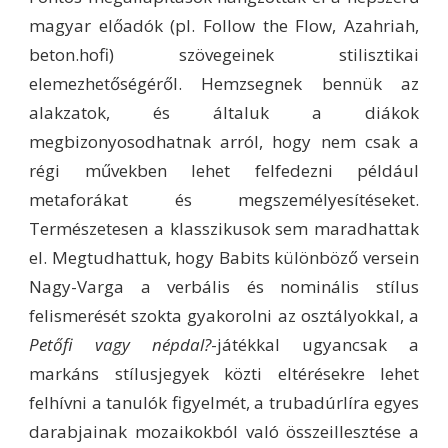
magyar előadók (pl. Follow the Flow, Azahriah,
beton.hofi) szövegeinek stilisztikai
elemezhetőségéről. Hemzsegnek bennük az
alakzatok, és általuk a diákok
megbizonyosodhatnak arról, hogy nem csak a
régi művekben lehet felfedezni például
metaforákat és megszemélyesítéseket.
Természetesen a klasszikusok sem maradhattak
el. Megtudhattuk, hogy Babits különböző versein
Nagy-Varga a verbális és nominális stílus
felismerését szokta gyakorolni az osztályokkal, a
Petőfi vagy népdal?
-játékkal ugyancsak a
markáns stílusjegyek közti eltérésekre lehet
felhívni a tanulók figyelmét, a trubadúrlíra egyes
darabjainak mozaikokból való összeillesztése a