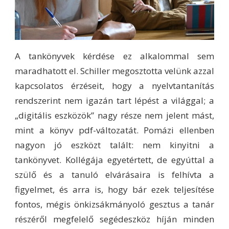
A tankönyvek kérdése ez alkalommal sem
maradhatott el. Schiller megosztotta velünk azzal
kapcsolatos érzéseit, hogy a nyelvtantanítás
rendszerint nem igazán tart lépést a világgal; a
„digitális eszközök” nagy része nem jelent mást,
mint a könyv pdf-változatát. Pomázi ellenben
nagyon jó eszközt talált: nem kinyitni a
tankönyvet. Kollégája egyetértett, de egyúttal a
szülő és a tanuló elvárásaira is felhívta a
figyelmet, és arra is, hogy bár ezek teljesítése
fontos, mégis önkizsákmányoló gesztus a tanár
részéről megfelelő segédeszköz híján minden