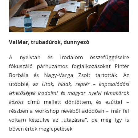
ValMar, trubadúrok, dunnyezó
A nyelvtan és irodalom összefüggéseire
fókuszáló párhuzamos foglalkozásokat Pintér
Borbála és Nagy-Varga Zsolt tartották. Az
utóbbié, az
Utak, hidak, reptér – kapcsolódási
lehetőségek irodalmi és magyar nyelvi témakörök
között
című mellett döntöttem, és ezúttal –
részben a workshop nevéből adódóan – már fel
voltam készülve az „utazásra”, de még így is
bőven értek meglepetések.