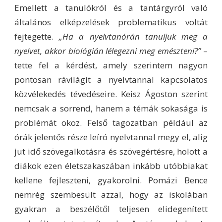
Emellett a tanulókról és a tantárgyról való
általános elképzelések problematikus voltát
fejtegette.
„Ha a nyelvtanórán tanuljuk meg a
nyelvet, akkor biológián lélegezni meg emészteni?”
–
tette fel a kérdést, amely szerintem nagyon
pontosan rávilágít a nyelvtannal kapcsolatos
közvélekedés tévedéseire. Keisz Ágoston szerint
nemcsak a sorrend, hanem a témák sokasága is
problémát okoz. Felső tagozatban például az
órák jelentős része leíró nyelvtannal megy el, alig
jut idő szövegalkotásra és szövegértésre, holott a
diákok ezen életszakaszában inkább utóbbiakat
kellene fejleszteni, gyakorolni. Pomázi Bence
nemrég szembesült azzal, hogy az iskolában
gyakran a beszélőtől teljesen elidegenített