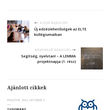
ELŐZŐ BEJEGYZÉS
Új edzéslehetőségek az ELTE
kollégiumaiban
KÖVETKEZŐ BEJEGYZÉS
Segítség, nyelvtan! – A LEMMA
projektnapja (1. rész)
Ajánlott cikkek
FRISSÍTVE:
2023. OKTÓBER 3.
TUDOMÁNY