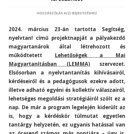
SEGÍTSÉG,
HOZZÁSZÓLÁS A(Z)
BEJEGYZÉSHEZ
NYELVTAN!
–
2024. március 23-án tartotta Segítség,
A
LEMMA
nyelvtan! című projektnapját a pályakezdő
PROJEKTNAPJA
magyartanárok által létrehozott és
(2.
RÉSZ)
működtetett
Lehetőségek a Mai
Magyartanításban (LEMMA)
szervezet.
Elsősorban a nyelvtantanítás kihívásairól,
kérdéseiről és a pedagógusok ezekre adott,
illetve adható egyéni és kollektív válaszairól,
lehetséges megoldási stratégiáiról szólt ez a
nap. De már a program legelején kiderült az
is, hogy a kérdéskör túlmutat egyetlen
tantárgy helyzetén, ez ugyanis hatással van
az órarend számos más pontjára – úgy is,