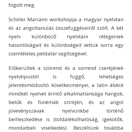
fogott meg.
Schiller Mariann workshopja a magyar nyelvtan
és az angoltanulás összefüggéseiről szólt. A két
nyelv különböző nyelvtani rétegeinek
hasonlóságait és különbségeit vettük sorra egy
szemléletes példatár segítségével.
Előkerültek a szórend és a sorrend cseréjének
nyelvtípustól is függő, lehetséges
jelentésmódosító következményei, a latin ábécé
mindkét nyelvet érintő alkalmatlansága hangok,
betűk és fonémák szintjén, és az angol
jövevényszavak nyelvünkbe történő
beilleszkedése is (toldalékolhatóság, igekötők,
mondatbeli viselkedés). Beszéltünk továbbá