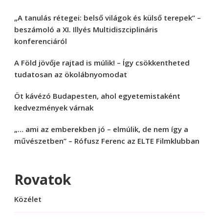
„A tanulás rétegei: belső világok és külső terepek” –
beszámoló a XI. Illyés Multidiszciplináris
konferenciáról
A Föld jövője rajtad is múlik! – Így csökkentheted
tudatosan az ökolábnyomodat
Öt kávézó Budapesten, ahol egyetemistaként
kedvezmények várnak
„… ami az emberekben jó – elmúlik, de nem így a
művészetben” – Rófusz Ferenc az ELTE Filmklubban
Rovatok
Közélet