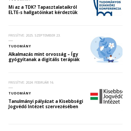
Mi az a TDK? Tapasztalataikról
ELTE-s hallgatóinkat kérdeztük
FRISSÍTVE:
2025. SZEPTEMBER 23.
TUDOMÁNY
Alkalmazás mint orvosság – Így
gyógyítanak a digitális terápiák
FRISSÍTVE:
2024. FEBRUÁR 16.
TUDOMÁNY
Tanulmányi pályázat a Kisebbségi
Jogvédő Intézet szervezésében