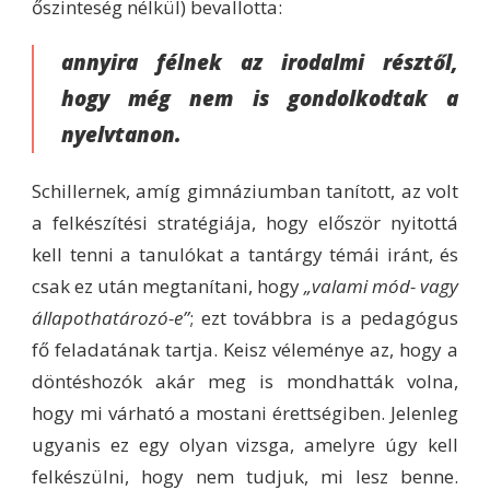
őszinteség nélkül) bevallotta:
annyira félnek az irodalmi résztől,
hogy még nem is gondolkodtak a
nyelvtanon.
Schillernek, amíg gimnáziumban tanított, az volt
a felkészítési stratégiája, hogy először nyitottá
kell tenni a tanulókat a tantárgy témái iránt, és
csak ez után megtanítani, hogy
„valami mód- vagy
állapothatározó-e”
; ezt továbbra is a pedagógus
fő feladatának tartja. Keisz véleménye az, hogy a
döntéshozók akár meg is mondhatták volna,
hogy mi várható a mostani érettségiben. Jelenleg
ugyanis ez egy olyan vizsga, amelyre úgy kell
felkészülni, hogy nem tudjuk, mi lesz benne.