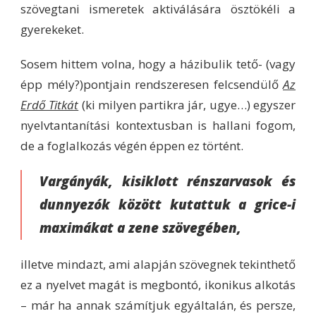
szövegtani ismeretek aktiválására ösztökéli a
gyerekeket.
Sosem hittem volna, hogy a házibulik tető- (vagy
épp mély?)pontjain rendszeresen felcsendülő
Az
Erdő Titkát
(ki milyen partikra jár, ugye…) egyszer
nyelvtantanítási kontextusban is hallani fogom,
de a foglalkozás végén éppen ez történt.
Vargányák, kisiklott rénszarvasok és
dunnyezók között kutattuk a grice-i
maximákat a zene szövegében,
illetve mindazt, ami alapján szövegnek tekinthető
ez a nyelvet magát is megbontó, ikonikus alkotás
– már ha annak számítjuk egyáltalán, és persze,