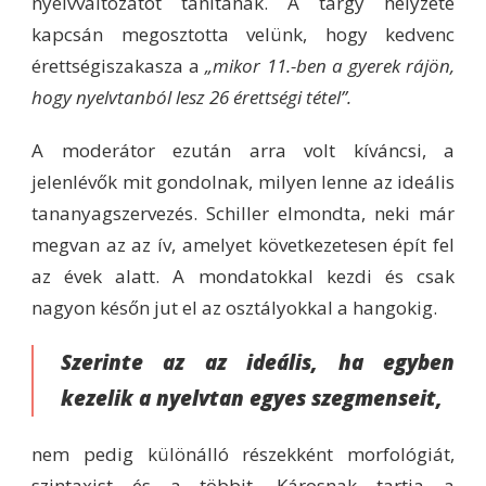
nyelvváltozatot tanítanak. A tárgy helyzete
kapcsán megosztotta velünk, hogy kedvenc
érettségiszakasza a
„mikor 11.-ben a gyerek rájön,
hogy nyelvtanból lesz 26 érettségi tétel”.
A moderátor ezután arra volt kíváncsi, a
jelenlévők mit gondolnak, milyen lenne az ideális
tananyagszervezés. Schiller elmondta, neki már
megvan az az ív, amelyet következetesen épít fel
az évek alatt. A mondatokkal kezdi és csak
nagyon későn jut el az osztályokkal a hangokig.
Szerinte az az ideális, ha egyben
kezelik a nyelvtan egyes szegmenseit,
nem pedig különálló részekként morfológiát,
szintaxist és a többit. Károsnak tartja a