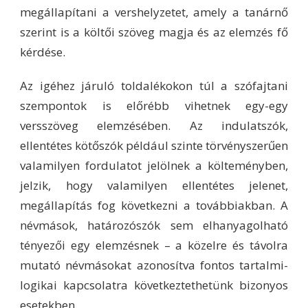
megállapítani a vershelyzetet, amely a tanárnő
szerint is a költői szöveg magja és az elemzés fő
kérdése.
Az igéhez járuló toldalékokon túl a szófajtani
szempontok is előrébb vihetnek egy-egy
versszöveg elemzésében. Az indulatszók,
ellentétes kötőszók például szinte törvényszerűen
valamilyen fordulatot jelölnek a költeményben,
jelzik, hogy valamilyen ellentétes jelenet,
megállapítás fog következni a továbbiakban. A
névmások, határozószók sem elhanyagolható
tényezői egy elemzésnek – a közelre és távolra
mutató névmásokat azonosítva fontos tartalmi-
logikai kapcsolatra következtethetünk bizonyos
esetekben.