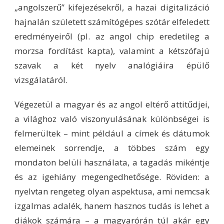
„angolszerű” kifejezésekről, a hazai digitalizáció
hajnalán született számítógépes szótár elfeledett
eredményeiről (pl. az angol chip eredetileg a
morzsa fordítást kapta), valamint a kétszófajú
szavak a két nyelv analógiáira épülő
vizsgálatáról.
Végezetül a magyar és az angol eltérő attitűdjei,
a világhoz való viszonyulásának különbségei is
felmerültek – mint például a címek és dátumok
elemeinek sorrendje, a többes szám egy
mondaton belüli használata, a tagadás mikéntje
és az igehiány megengedhetősége. Röviden: a
nyelvtan rengeteg olyan aspektusa, ami nemcsak
izgalmas adalék, hanem hasznos tudás is lehet a
diákok számára – a magyarórán túl akár egy