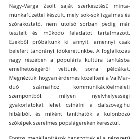
Nagy-Varga Zsolt saját szerkesztésű minta-
munkafüzettel készült, mely sok-sok izgalmas és
szórakoztató, nem utolsó sorban pedig már
tesztelt és működő feladatot tartalmazott.
Ezekből próbáltunk ki annyit, amennyi csak
belefért tanórányi időkeretünkbe. A foglalkozás
nagy részében a populáris kultúra tanításba
emelhetőségéről vettünk sorra példákat.
Megnéztük, hogyan érdemes közelíteni a ValMar-
duó számaihoz kommunikációelméleti
szempontból, milyen nyelvhelyességi
gyakorlatokat lehet csinálni a dalszöveg.hu
hibáiból, és miként taníthatók a különböző
szóképek szerelmes popslágereken keresztül.
Fontos megállapítások hangzottak el a népszerű