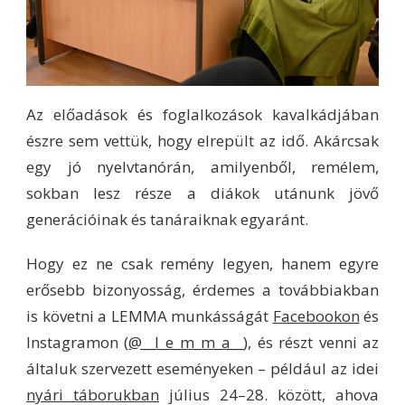
Az előadások és foglalkozások kavalkádjában
észre sem vettük, hogy elrepült az idő. Akárcsak
egy jó nyelvtanórán, amilyenből, remélem,
sokban lesz része a diákok utánunk jövő
generációinak és tanáraiknak egyaránt.
Hogy ez ne csak remény legyen, hanem egyre
erősebb bizonyosság, érdemes a továbbiakban
is követni a LEMMA munkásságát
Facebookon
és
Instagramon (
@__l_e_m_m_a__
), és részt venni az
általuk szervezett eseményeken – például az idei
nyári táborukban
július 24–28. között, ahova