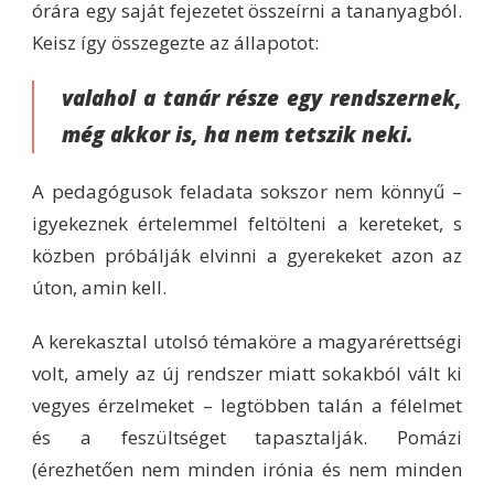
órára egy saját fejezetet összeírni a tananyagból.
Keisz így összegezte az állapotot:
valahol a tanár része egy rendszernek,
még akkor is, ha nem tetszik neki.
A pedagógusok feladata sokszor nem könnyű –
igyekeznek értelemmel feltölteni a kereteket, s
közben próbálják elvinni a gyerekeket azon az
úton, amin kell.
A kerekasztal utolsó témaköre a magyarérettségi
volt, amely az új rendszer miatt sokakból vált ki
vegyes érzelmeket – legtöbben talán a félelmet
és a feszültséget tapasztalják. Pomázi
(érezhetően nem minden irónia és nem minden