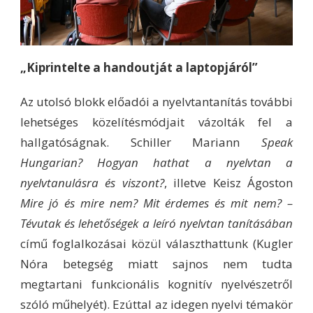
„Kiprintelte a handoutját a laptopjáról”
Az utolsó blokk előadói a nyelvtantanítás további
lehetséges közelítésmódjait vázolták fel a
hallgatóságnak. Schiller Mariann
Speak
Hungarian? Hogyan hathat a nyelvtan a
nyelvtanulásra és viszont?
, illetve Keisz Ágoston
Mire jó és mire nem? Mit érdemes és mit nem? –
Tévutak és lehetőségek a leíró nyelvtan tanításában
című foglalkozásai közül választhattunk (Kugler
Nóra betegség miatt sajnos nem tudta
megtartani funkcionális kognitív nyelvészetről
szóló műhelyét). Ezúttal az idegen nyelvi témakör