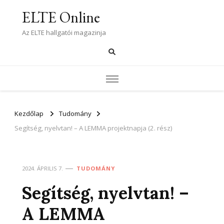
ELTE Online
Az ELTE hallgatói magazinja
Kezdőlap
Tudomány
Segítség, nyelvtan! – A LEMMA projektnapja (2. rész)
2024. ÁPRILIS 7.
TUDOMÁNY
Segítség, nyelvtan! –
A LEMMA