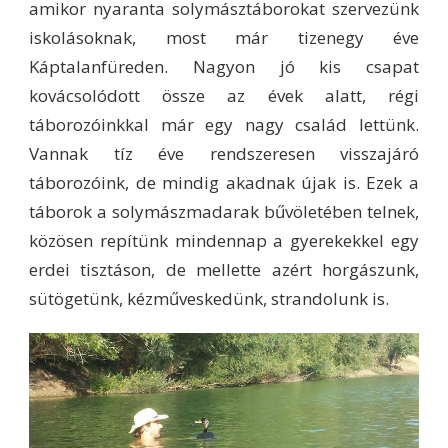
amikor nyaranta solymásztáborokat szervezünk
iskolásoknak, most már tizenegy éve
Káptalanfüreden. Nagyon jó kis csapat
kovácsolódott össze az évek alatt, régi
táborozóinkkal már egy nagy család lettünk.
Vannak tíz éve rendszeresen visszajáró
táborozóink, de mindig akadnak újak is. Ezek a
táborok a solymászmadarak bűvöletében telnek,
közösen repítünk mindennap a gyerekekkel egy
erdei tisztáson, de mellette azért horgászunk,
sütögetünk, kézműveskedünk, strandolunk is.