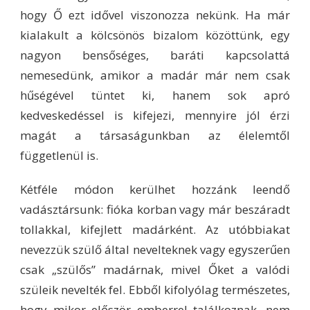
hogy Ő ezt idővel viszonozza nekünk. Ha már
kialakult a kölcsönös bizalom közöttünk, egy
nagyon bensőséges, baráti kapcsolattá
nemesedünk, amikor a madár már nem csak
hűségével tüntet ki, hanem sok apró
kedveskedéssel is kifejezi, mennyire jól érzi
magát a társaságunkban az élelemtől
függetlenül is.
Kétféle módon kerülhet hozzánk leendő
vadásztársunk: fióka korban vagy már beszáradt
tollakkal, kifejlett madárként. Az utóbbiakat
nevezzük szülő által nevelteknek vagy egyszerűen
csak „szülős” madárnak, mivel Őket a valódi
szüleik nevelték fel. Ebből kifolyólag természetes,
hogy mikor először emberrel találkoznak, nem