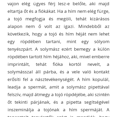
vajon elég ügyes férj lesz-e belőle, aki majd
eltartja őt és a fiókákat. Ha a hím nem elég fürge,
a tojó megfogja és megöli, tehát kizárásos
alapon nem ő volt az igazi. Mindebből az
következik, hogy a tojó és hím héját nem lehet
egy röpdében tartani, mint egy sólyom
tenyészpárt. A solymász ezért bemegy a külön
röpdében tartott hím héjához, aki, mivel emberre
imprintált, tehát fióka kortól nevelt, a
solymásszal áll párba, és a vele való kontakt
erősíti fel a násztevékenységét. A hím kopulál,
leadja a spermát, amit a solymász pipettával
felszív, majd átmegy a tojó röpdéjébe, aki szintén
őt tekinti párjának, és a pipetta segítségével
inszeminálja a tojónak a hím spermáját. A