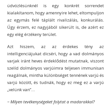
üdvözlésünknél is egy konkrét sorrendet
kialakítanom, hogy amennyire lehet, eltompuljon
az egymás felé táplált rivalizálás, konkurálás.
Úgy érzem, ez nagyjából sikerült is, de azért ez
egy elég érzékeny terület.
Azt hiszem, az az érdekes tény az
intelligenciájukat dicséri, hogy a vad dolmányos
varjak iránt heves érdeklődést mutatnak, viszont
szelíd dolmányos varjúimra teljesen immunisan
reagálnak, mintha különbséget tennének varjú és
varjú között, és tudnák, hogy ez meg ez a varjú
„velünk van”…
− Milyen tevékenységeket folytat a madarakkal?