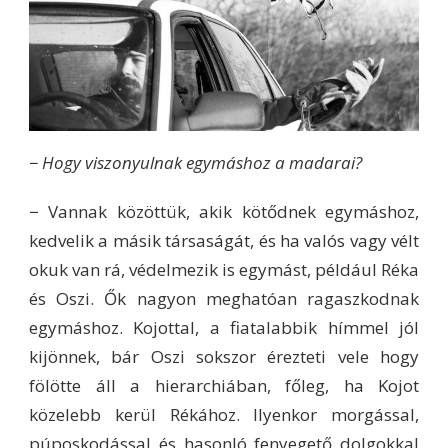
− Hogy viszonyulnak egymáshoz a madarai?
− Vannak közöttük, akik kötődnek egymáshoz,
kedvelik a másik társaságát, és ha valós vagy vélt
okuk van rá, védelmezik is egymást, például Réka
és Oszi. Ők nagyon meghatóan ragaszkodnak
egymáshoz. Kojottal, a fiatalabbik hímmel jól
kijönnek, bár Oszi sokszor érezteti vele hogy
fölötte áll a hierarchiában, főleg, ha Kojot
közelebb kerül Rékához. Ilyenkor morgással,
púposkodással és hasonló fenyegető dolgokkal