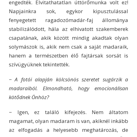
engedték. Elvitathatatlan úttörőmunka volt ez!
Napjainkra sok, egykor kipusztulással
fenyegetett ragadozómadár-faj állománya
stabilizálódott, hála az elhivatott szakemberek
csapatának, akik között mindig akadtak olyan
solymászok is, akik nem csak a saját madaraik,
hanem a természetben élő fajtársak sorsát is
szívügyüknek tekintették.
− A fotói alapján kölcsönös szeretet sugárzik a
madaraiból. Elmondható, hogy emocionálisan
kötődnek Önhöz?
− Igen, ez találó kifejezés. Nem áltatom
magamat, olyan madaram is van, akiknél inkább
az elfogadás a helyesebb meghatározás, de