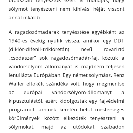
tapasztalt tenyésztők ezért is mondják, hogy
sólymot tenyészteni nem kihívás, héját viszont
annál inkább.
A ragadozómadarak tenyésztése egyébként az
1940-es évekig nyúlik vissza, amikor egy DDT
(diklór-difenil-triklóretán) nevű rovarirtó
„csodaszer” sok ragadozómadár-faj, köztük a
vándorsólyom állományát is majdnem teljesen
lenullázta Európában. Egy német solymász, Renz
Waller eltökélt szándéka volt, hogy megmentse
az európai vándorsólyom-állományt a
kipusztulástól, ezért kidolgoztak egy fajvédelmi
programot, aminek keretén belül mesterséges
körülmények között elkezdték tenyészteni a
sólymokat, majd az utódokat szabadon