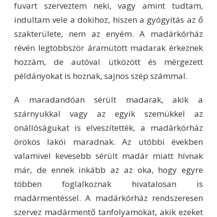
fuvart szerveztem neki, vagy amint tudtam,
indultam vele a dokihoz, hiszen a gyógyítás az ő
szakterülete, nem az enyém. A madárkórház
révén legtöbbször áramütött madarak érkeznek
hozzám, de autóval ütközött és mérgezett
példányokat is hoznak, sajnos szép számmal.
A maradandóan sérült madarak, akik a
szárnyukkal vagy az egyik szemükkel az
önállóságukat is elveszítették, a madárkórház
örökös lakói maradnak. Az utóbbi években
valamivel kevesebb sérült madár miatt hívnak
már, de ennek inkább az az oka, hogy egyre
többen foglalkoznak hivatalosan is
madármentéssel. A madárkórház rendszeresen
szervez madármentő tanfolyamokat, akik ezeket