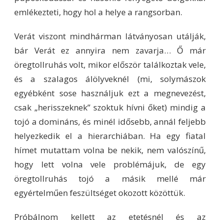
emlékezteti, hogy hol a helye a rangsorban.
Verát viszont mindhárman látványosan utálják,
bár Verát ez annyira nem zavarja… Ő már
öregtollruhás volt, mikor először találkoztak vele,
és a szalagos álölyveknél (mi, solymászok
egyébként sose használjuk ezt a megnevezést,
csak „herisszeknek” szoktuk hívni őket) mindig a
tojó a domináns, és minél idősebb, annál feljebb
helyezkedik el a hierarchiában. Ha egy fiatal
hímet mutattam volna be nekik, nem valószínű,
hogy lett volna vele problémájuk, de egy
öregtollruhás tojó a másik mellé már
egyértelműen feszültséget okozott közöttük.
Próbálnom kellett az etetésnél és az