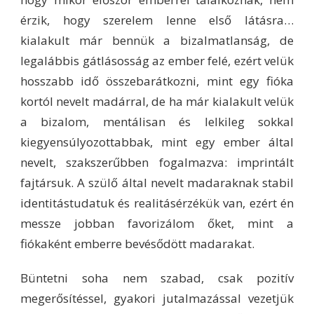
érzik, hogy szerelem lenne első látásra…
kialakult már bennük a bizalmatlanság, de
legalábbis gátlásosság az ember felé, ezért velük
hosszabb idő összebarátkozni, mint egy fióka
kortól nevelt madárral, de ha már kialakult velük
a bizalom, mentálisan és lelkileg sokkal
kiegyensúlyozottabbak, mint egy ember által
nevelt, szakszerűbben fogalmazva: imprintált
fajtársuk. A szülő által nevelt madaraknak stabil
identitástudatuk és realitásérzékük van, ezért én
messze jobban favorizálom őket, mint a
fiókaként emberre bevésődött madarakat.
Büntetni soha nem szabad, csak pozitív
megerősítéssel, gyakori jutalmazással vezetjük