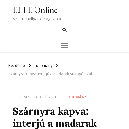
ELTE Online
Az ELTE hallgatói magazinja
Kezdőlap
Tudomány
Szárnyra kapva: interjú a madarak suttogójával
FRISSÍTVE:
2023. OKTÓBER 1.
TUDOMÁNY
Szárnyra kapva:
interjú a madarak