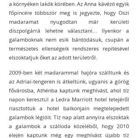
a környéken lakók körében. Az Anna kávézó egyik
főpincére többször meg is jegyezte, hogy Oszi
madaramat nyugodtan már kerületi
díszpolgárrá lehetne választani… Ilyenkor a
galamboknak nem esik bántódásuk, csupán a
természetes ellenségeik rendszeres repítésével
elszoktatjuk őket az adott területről.
2009-ben két madarammal hajóra szálltunk és
az Adriai-tengeren is átkeltünk, ugyanis a görög
fővárosba, Athénba kaptunk meghívást, ahol tíz
napon keresztül a Ledra Marriott hotel tetejéről
riasztottuk a hotel balkonjain megtelepedett
galambok légióit. Tíz nap alatt annyira elszoktak
a galambok a szálloda közeléből, hogy 2010
elején kaptunk még egy meghívást újabb tíz