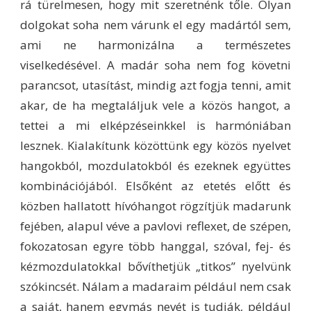
rá türelmesen, hogy mit szeretnénk tőle. Olyan
dolgokat soha nem várunk el egy madártól sem,
ami ne harmonizálna a természetes
viselkedésével. A madár soha nem fog követni
parancsot, utasítást, mindig azt fogja tenni, amit
akar, de ha megtaláljuk vele a közös hangot, a
tettei a mi elképzéseinkkel is harmóniában
lesznek. Kialakítunk közöttünk egy közös nyelvet
hangokból, mozdulatokból és ezeknek együttes
kombinációjából. Elsőként az etetés előtt és
közben hallatott hívóhangot rögzítjük madarunk
fejében, alapul véve a pavlovi reflexet, de szépen,
fokozatosan egyre több hanggal, szóval, fej- és
kézmozdulatokkal bővíthetjük „titkos” nyelvünk
szókincsét. Nálam a madaraim például nem csak
a saját, hanem egymás nevét is tudják, például