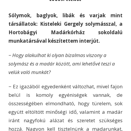
Sólymok, baglyok, libák és varjak mint
társállatok: Kisteleki Gergely solymásszal, a
Hortobágyi Madárkórház sokoldalú
munkatársával készítettem interjút.
− Hogy alakulhat ki olyan bizalmas viszony a
solymász és a madár között, ami lehetővé teszi a
velük való munkát?
− Ez igazából egyedenként változhat, mivel fajon
belül is komoly egyéniségek vannak, de
összességében elmondható, hogy türelem, sok
együtt eltöltött minőségi idő, valamint a madár
iránt nagyfokú alázat és szeretet szükséges
hozzá. Nagyon kell tisztelnünk a madarunkat,