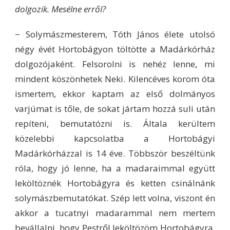
dolgozik. Mesélne erről?
− Solymászmesterem, Tóth János élete utolsó
négy évét Hortobágyon töltötte a Madárkórház
dolgozójaként. Felsorolni is nehéz lenne, mi
mindent köszönhetek Neki. Kilencéves korom óta
ismertem, ekkor kaptam az első dolmányos
varjúmat is tőle, de sokat jártam hozzá suli után
repíteni, bemutatózni is. Általa kerültem
közelebbi kapcsolatba a Hortobágyi
Madárkórházzal is 14 éve. Többször beszéltünk
róla, hogy jó lenne, ha a madaraimmal együtt
leköltöznék Hortobágyra és ketten csinálnánk
solymászbemutatókat. Szép lett volna, viszont én
akkor a tucatnyi madarammal nem mertem
bevállalni, hogy Pestről leköltözöm Hortobágyra,