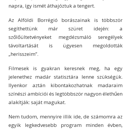
napra, így ismét áthajóztuk a tengert.
Az Alföldi Borrégió borászainak is többször
segíthettünk már szüret idején: a
szőlőültetvényeket megdézsmáló seregélyek
távoltartását is ügyesen megoldották
„herisszeim”.
Filmesek is gyakran keresnek meg, ha egy
jelenethez madár statisztára lenne szükségük.
Ilyenkor aztán kibontakozhatnak madaraim
színészi ambíciói és legtöbbször nagyon élethűen
alakítják: saját magukat.
Nem tudom, mennyire illik ide, de számomra az
egyik legkedvesebb program minden évben,