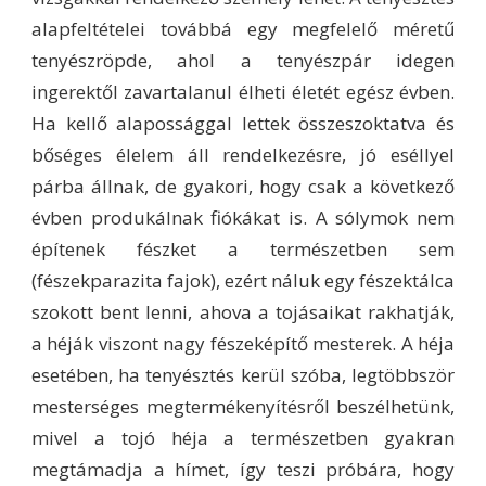
alapfeltételei továbbá egy megfelelő méretű
tenyészröpde, ahol a tenyészpár idegen
ingerektől zavartalanul élheti életét egész évben.
Ha kellő alapossággal lettek összeszoktatva és
bőséges élelem áll rendelkezésre, jó eséllyel
párba állnak, de gyakori, hogy csak a következő
évben produkálnak fiókákat is. A sólymok nem
építenek fészket a természetben sem
(fészekparazita fajok), ezért náluk egy fészektálca
szokott bent lenni, ahova a tojásaikat rakhatják,
a héják viszont nagy fészeképítő mesterek. A héja
esetében, ha tenyésztés kerül szóba, legtöbbször
mesterséges megtermékenyítésről beszélhetünk,
mivel a tojó héja a természetben gyakran
megtámadja a hímet, így teszi próbára, hogy