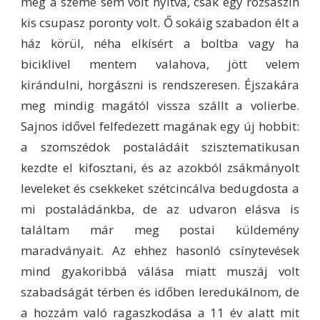
még a szeme sem volt nyitva, csak egy rózsaszín
kis csupasz poronty volt. Ő sokáig szabadon élt a
ház körül, néha elkísért a boltba vagy ha
biciklivel mentem valahova, jött velem
kirándulni, horgászni is rendszeresen. Éjszakára
meg mindig magától vissza szállt a volierbe.
Sajnos idővel felfedezett magának egy új hobbit:
a szomszédok postaládáit szisztematikusan
kezdte el kifosztani, és az azokból zsákmányolt
leveleket és csekkeket szétcincálva bedugdosta a
mi postaládánkba, de az udvaron elásva is
találtam már meg postai küldemény
maradványait. Az ehhez hasonló csínytevések
mind gyakoribbá válása miatt muszáj volt
szabadságát térben és időben leredukálnom, de
a hozzám való ragaszkodása a 11 év alatt mit