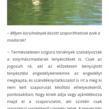
− Milyen körülmények között szaporíthatóak ezek a
madarak?
− Természetesen szigorú törvények szabályozzák
a solymászmadarak tenyésztését is. Csak az
jogosult rá, aki az előzetesen benyújtott
tenyésztési engedélykérelemre az engedélyt
megkapta, és szándéknyilatkozatot is írt a még ki
nem kelt szaporulat későbbi elhelyezéséről,
pontosabban, hogy kinek adja vagy ajándékozza
majd el a szaporulatot, aki szintén csak
vizsgákkal rendelkező személy lehet. A tenyésztés