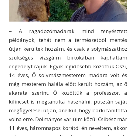
− A ragadozómadarak mind tenyésztett
példányok, tehát nem a természetből mentés
útján kerültek hozzám, és csak a solymászathoz
szükséges vizsgáim birtokában kaphattam
engedélyt rájuk. Egyik legidősebb közöttük Oszi,
14 éves, Ő solymászmesterem madara volt és
még mesterem halála előtt került hozzám, az ő
akarata szerint. Ő közöttük a professzor, a
kilincset is megtanulta használni, pusztán saját
megfigyelései útján, anélkül, hogy bárki tanította
volna erre. Dolmányos varjúim közül Csibész már
11 éves, háromnapos korától én neveltem, akkor