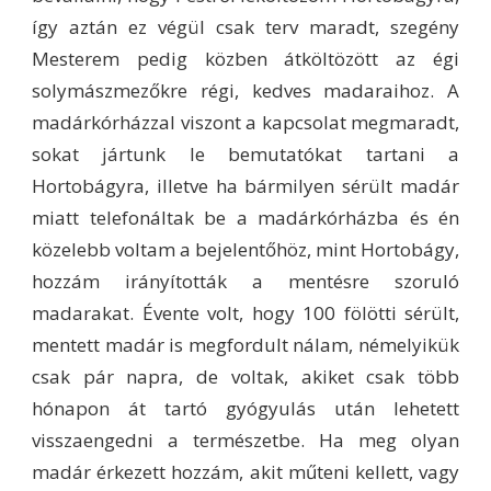
így aztán ez végül csak terv maradt, szegény
Mesterem pedig közben átköltözött az égi
solymászmezőkre régi, kedves madaraihoz. A
madárkórházzal viszont a kapcsolat megmaradt,
sokat jártunk le bemutatókat tartani a
Hortobágyra, illetve ha bármilyen sérült madár
miatt telefonáltak be a madárkórházba és én
közelebb voltam a bejelentőhöz, mint Hortobágy,
hozzám irányították a mentésre szoruló
madarakat. Évente volt, hogy 100 fölötti sérült,
mentett madár is megfordult nálam, némelyikük
csak pár napra, de voltak, akiket csak több
hónapon át tartó gyógyulás után lehetett
visszaengedni a természetbe. Ha meg olyan
madár érkezett hozzám, akit műteni kellett, vagy