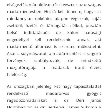
elvégezték, már aktívan részt vesznek az országos
madármentésben. Hozzá kell tennem, hogy ezt
mindannyian önkéntes alapon végezzük, saját
zsebből, fizetés és támogatás nélkül, pusztán
belső indíttatásból, de külön hatósági
engedéllyel kell rendelkeznie annak, aki
madármentő állomást is szeretne működtetni.
Akár a solymászatot, a madármentést is szigorú
törvények szabályozzák, de mindkettő
mozgatórugója a madarak iránt érzett
felelősség.
Az országban jelenleg két nagy tapasztalattal
rendelkező madárorvos gyógyít
ragadozómadarakat is: dr. Déri János
Hortobágyon és dr. Berkényi Tamás Sukorón a