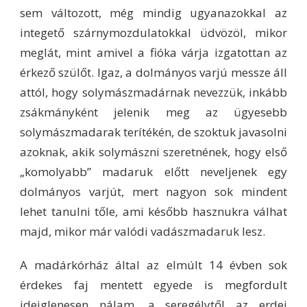
sem változott, még mindig ugyanazokkal az
integető szárnymozdulatokkal üdvözöl, mikor
meglát, mint amivel a fióka várja izgatottan az
érkező szülőt. Igaz, a dolmányos varjú messze áll
attól, hogy solymászmadárnak nevezzük, inkább
zsákmányként jelenik meg az ügyesebb
solymászmadarak terítékén, de szoktuk javasolni
azoknak, akik solymászni szeretnének, hogy első
„komolyabb” madaruk előtt neveljenek egy
dolmányos varjút, mert nagyon sok mindent
lehet tanulni tőle, ami később hasznukra válhat
majd, mikor már valódi vadászmadaruk lesz.
A madárkórház által az elmúlt 14 évben sok
érdekes faj mentett egyede is megfordult
ideiglenesen nálam, a seregélytől az erdei