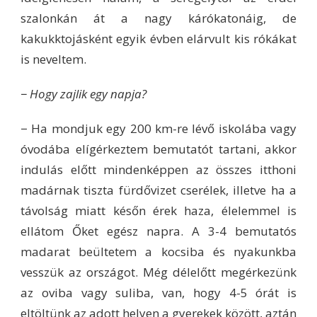
szalonkán át a nagy kárókatonáig, de
kakukktojásként egyik évben elárvult kis rókákat
is neveltem.
− Hogy zajlik egy napja?
− Ha mondjuk egy 200 km-re lévő iskolába vagy
óvodába elígérkeztem bemutatót tartani, akkor
indulás előtt mindenképpen az összes itthoni
madárnak tiszta fürdővizet cserélek, illetve ha a
távolság miatt későn érek haza, élelemmel is
ellátom Őket egész napra. A 3-4 bemutatós
madarat beültetem a kocsiba és nyakunkba
vesszük az országot. Még délelőtt megérkezünk
az oviba vagy suliba, van, hogy 4-5 órát is
eltöltünk az adott helyen a gyerekek között, aztán