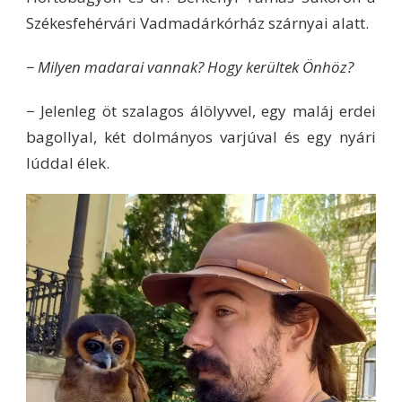
Székesfehérvári Vadmadárkórház szárnyai alatt.
− Milyen madarai vannak? Hogy kerültek Önhöz?
− Jelenleg öt szalagos álölyvvel, egy maláj erdei
bagollyal, két dolmányos varjúval és egy nyári
lúddal élek.