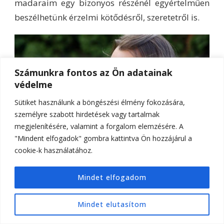
madaraim egy bizonyos részénél egyértelműen
beszélhetünk érzelmi kötődésről, szeretetről is.
Számunkra fontos az Ön adatainak
védelme
Sütiket használunk a böngészési élmény fokozására,
személyre szabott hirdetések vagy tartalmak
megjelenítésére, valamint a forgalom elemzésére. A
"Mindent elfogadok" gombra kattintva Ön hozzájárul a
cookie-k használatához.
Mindet elfogadom
− Vannak olyan madarak egy fajon belül, amelyek
kevéssé betaníthatók, együttműködők? Ön szerint
Mindet elutasítom
mitől függ ez?