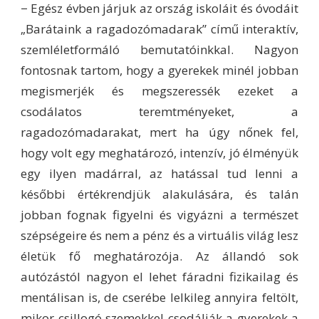
− Egész évben járjuk az ország iskoláit és óvodáit
„Barátaink a ragadozómadarak” című interaktív,
szemléletformáló bemutatóinkkal. Nagyon
fontosnak tartom, hogy a gyerekek minél jobban
megismerjék és megszeressék ezeket a
csodálatos teremtményeket, a
ragadozómadarakat, mert ha úgy nőnek fel,
hogy volt egy meghatározó, intenzív, jó élményük
egy ilyen madárral, az hatással tud lenni a
későbbi értékrendjük alakulására, és talán
jobban fognak figyelni és vigyázni a természet
szépségeire és nem a pénz és a virtuális világ lesz
életük fő meghatározója. Az állandó sok
autózástól nagyon el lehet fáradni fizikailag és
mentálisan is, de cserébe lelkileg annyira feltölt,
mikor csillogó szemekkel csodálják a gyerekek a