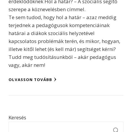
érdeklődőknek Hol a határ? – A szociális segítő
szerepe a köznevelésben címmel.
Te sem tudod, hogy hol a határ – azaz meddig
terjednek a pedagógusok kompetenciáinak
határai a diákok szociális helyzetével
kapcsolatos problémák terén, és mikor, hogyan,
illetve kitől lehet (és kell már) segítséget kérni?
Tudd meg tudósításunkból – akár pedagógus
vagy, akár nem!
OLVASSON TOVÁBB
Keresés
K