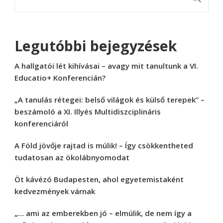
Legutóbbi bejegyzések
A hallgatói lét kihívásai – avagy mit tanultunk a VI.
Educatio+ Konferencián?
„A tanulás rétegei: belső világok és külső terepek” –
beszámoló a XI. Illyés Multidiszciplináris
konferenciáról
A Föld jövője rajtad is múlik! – Így csökkentheted
tudatosan az ökolábnyomodat
Öt kávézó Budapesten, ahol egyetemistaként
kedvezmények várnak
„… ami az emberekben jó – elmúlik, de nem így a