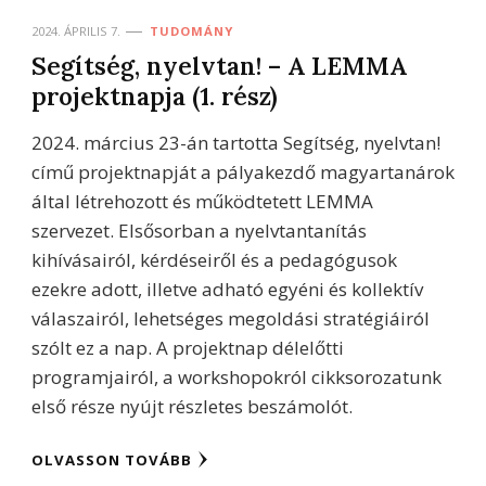
2024. ÁPRILIS 7.
TUDOMÁNY
Segítség, nyelvtan! – A LEMMA
projektnapja (1. rész)
2024. március 23-án tartotta Segítség, nyelvtan!
című projektnapját a pályakezdő magyartanárok
által létrehozott és működtetett LEMMA
szervezet. Elsősorban a nyelvtantanítás
kihívásairól, kérdéseiről és a pedagógusok
ezekre adott, illetve adható egyéni és kollektív
válaszairól, lehetséges megoldási stratégiáiról
szólt ez a nap. A projektnap délelőtti
programjairól, a workshopokról cikksorozatunk
első része nyújt részletes beszámolót.
OLVASSON TOVÁBB