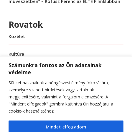
művészetben” – Rófusz Ferenc az ELTE Filmklubban
Rovatok
Közélet
Kultúra
Számunkra fontos az Ön adatainak
védelme
Sport
Sütiket használunk a böngészési élmény fokozására,
Tudomány
személyre szabott hirdetések vagy tartalmak
megjelenítésére, valamint a forgalom elemzésére. A
"Mindent elfogadok" gombra kattintva Ön hozzájárul a
cookie-k használatához.
© Szerzői jog 2026
ELTE Online
. Minden jog
Mindet elfogadom