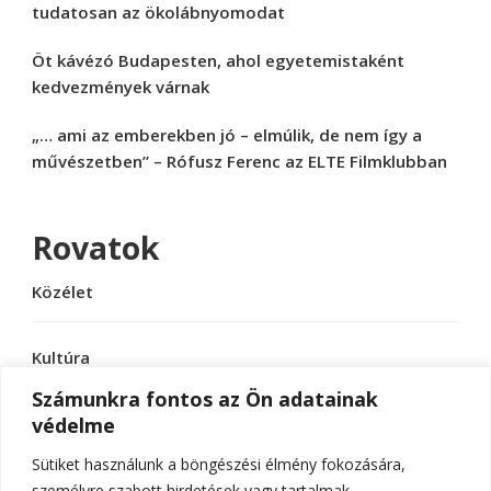
tudatosan az ökolábnyomodat
Öt kávézó Budapesten, ahol egyetemistaként
kedvezmények várnak
„… ami az emberekben jó – elmúlik, de nem így a
művészetben” – Rófusz Ferenc az ELTE Filmklubban
Rovatok
Közélet
Kultúra
Számunkra fontos az Ön adatainak
védelme
Sport
Sütiket használunk a böngészési élmény fokozására,
Tudomány
személyre szabott hirdetések vagy tartalmak