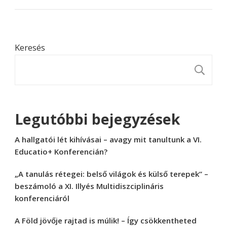
Keresés
K
Legutóbbi bejegyzések
A hallgatói lét kihívásai – avagy mit tanultunk a VI.
Educatio+ Konferencián?
„A tanulás rétegei: belső világok és külső terepek” –
beszámoló a XI. Illyés Multidiszciplináris
konferenciáról
A Föld jövője rajtad is múlik! – Így csökkentheted