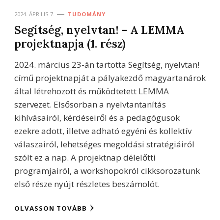
2024. ÁPRILIS 7.
TUDOMÁNY
Segítség, nyelvtan! – A LEMMA
projektnapja (1. rész)
2024. március 23-án tartotta Segítség, nyelvtan!
című projektnapját a pályakezdő magyartanárok
által létrehozott és működtetett LEMMA
szervezet. Elsősorban a nyelvtantanítás
kihívásairól, kérdéseiről és a pedagógusok
ezekre adott, illetve adható egyéni és kollektív
válaszairól, lehetséges megoldási stratégiáiról
szólt ez a nap. A projektnap délelőtti
programjairól, a workshopokról cikksorozatunk
első része nyújt részletes beszámolót.
OLVASSON TOVÁBB