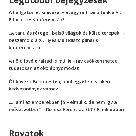
A hallgatói lét kihívásai – avagy mit tanultunk a VI.
Educatio+ Konferencián?
„A tanulás rétegei: belső világok és külső terepek” –
beszámoló a XI. Illyés Multidiszciplináris
konferenciáról
A Föld jövője rajtad is múlik! – Így csökkentheted
tudatosan az ökolábnyomodat
Öt kávézó Budapesten, ahol egyetemistaként
kedvezmények várnak
„… ami az emberekben jó – elmúlik, de nem így a
művészetben” – Rófusz Ferenc az ELTE Filmklubban
Rovatok