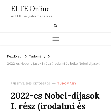
ELTE Online
Az ELTE hallgatói magazinja
Kezdőlap
Tudomány
2022-es Nobel-díjasok I. rész (irodalmi és béke-Nobel-díjasok)
FRISSÍTVE:
2023. OKTÓBER 20.
TUDOMÁNY
2022-es Nobel-díjasok
I. rész (irodalmi és