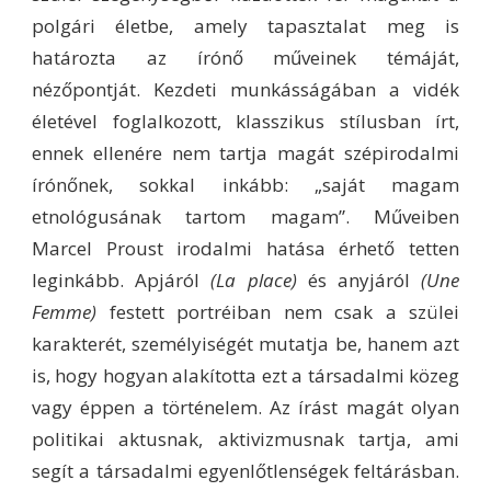
polgári életbe, amely tapasztalat meg is
határozta az írónő műveinek témáját,
nézőpontját. Kezdeti munkásságában a vidék
életével foglalkozott, klasszikus stílusban írt,
ennek ellenére nem tartja magát szépirodalmi
írónőnek, sokkal inkább: „saját magam
etnológusának tartom magam”. Műveiben
Marcel Proust irodalmi hatása érhető tetten
leginkább. Apjáról
(La place)
és anyjáról
(Une
Femme)
festett portréiban nem csak a szülei
karakterét, személyiségét mutatja be, hanem azt
is, hogy hogyan alakította ezt a társadalmi közeg
vagy éppen a történelem. Az írást magát olyan
politikai aktusnak, aktivizmusnak tartja, ami
segít a társadalmi egyenlőtlenségek feltárásban.