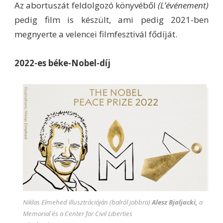
Az abortuszát feldolgozó könyvéből
(L’événement)
pedig film is készült, ami pedig 2021-ben
megnyerte a velencei filmfesztivál fődíját.
2022-es béke-Nobel-díj
Niklas Elmehed illusztrációján (balról jobbra)
Alesz Bjaljacki,
a
Memorial és a Center for Civil Liberties