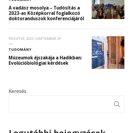
A vadász mosolya – Tudósítás a
2023-as Középkorral foglalkozó
doktoranduszok konferenciájáról
FRISSÍTVE:
2023. SZEPTEMBER 29.
TUDOMÁNY
Múzeumok éjszakája a Hadikban:
Evolúcióbiológiai kérdések
Keresés
K
Legutóbbi bejegyzések