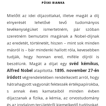
PÜSKI BIANKA
Mielőtt az idei díjazottakat, illetve magát a díj
elnyerését lehetővé tevő tudományos
tevékenységüket ismertetném, pár szóban
szeretném bemutatni magának a Nobel-díjnak
az eredetét, történetét, hiszen – mint sok minden
másról is – bár mindenki hallott róla, kevesebben
tudják, hogy honnan ered, miféle díjról is
beszélünk. Magát a díjat egy
svéd kémikus,
Alfred Nobel
alapította.
1895. november 27-én
íródott
végrendeletében rendelkezett arról, hogy
hátrahagyott vagyonát fektessék értékpapírokba,
s annak éves kamataiból minden évben
díjazzanak a fizika, a kémia, az orvostudomány
és az irodalom területéről kiemelkedő tudósokat,