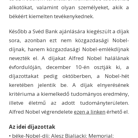
alkotókat, valamint olyan személyeket, akik a
békéért kiemelten tevékenykednek.
Később a Svéd Bank ajánlására kiegészült a díjak
sora, azonban ezt nem közgazdasági Nobel-
díjnak, hanem közgazdasági Nobel-emlékdíjnak
nevezték el. A díjakat Alfred Nobel halálának
évfordulóján, december 10-én osztják ki, a
díjazottakat pedig októberben, a Nobel-hét
keretében jelentik be. A díjak elnyerésének
kritériuma a kiemelkedő tudományos eredmény,
illetve életmű az adott tudományterületen.
Alfred Nobel végrendelete
ezen a linken
érhető el.
Az idei díjazottak
• béke-Nobel-díj: Alesz Bjaljacki; Memorial;