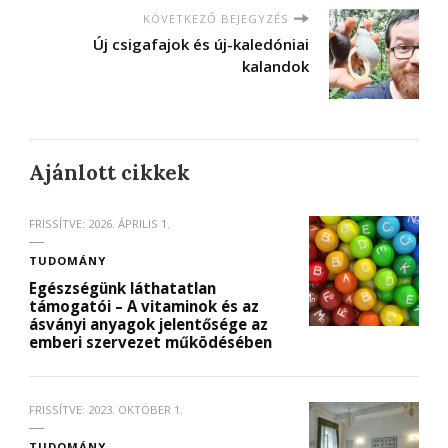
KÖVETKEZŐ BEJEGYZÉS
Új csigafajok és új-kaledóniai
kalandok
Ajánlott cikkek
FRISSÍTVE:
2026. ÁPRILIS 1.
TUDOMÁNY
Egészségünk láthatatlan
támogatói – A vitaminok és az
ásványi anyagok jelentősége az
emberi szervezet működésében
FRISSÍTVE:
2023. OKTÓBER 1.
TUDOMÁNY