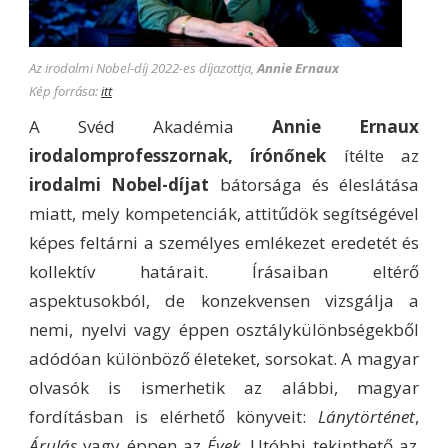
Az irodalmi Nobel-díj 2022-es díjazottja,
Annie Ernaux
Kép forrása:
itt
A Svéd Akadémia
Annie Ernaux
irodalomprofesszornak, írónőnek
ítélte az
irodalmi Nobel-díjat
bátorsága és éleslátása
miatt, mely kompetenciák, attitűdök segítségével
képes feltárni a személyes emlékezet eredetét és
kollektív határait. Írásaiban eltérő
aspektusokból, de konzekvensen vizsgálja a
nemi, nyelvi vagy éppen osztálykülönbségekből
adódóan különböző életeket, sorsokat. A magyar
olvasók is ismerhetik az alábbi, magyar
fordításban is elérhető könyveit:
Lánytörténet
,
Árulás
vagy éppen az
Évek
. Utóbbi tekinthető az