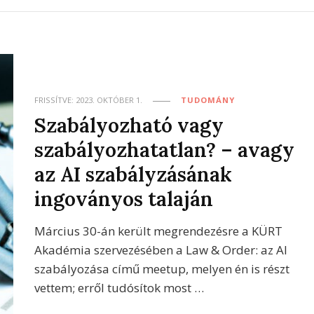
FRISSÍTVE:
2023. OKTÓBER 1.
TUDOMÁNY
Szabályozható vagy
szabályozhatatlan? – avagy
az AI szabályzásának
ingoványos talaján
Március 30-án került megrendezésre a KÜRT
Akadémia szervezésében a Law & Order: az AI
szabályozása című meetup, melyen én is részt
vettem; erről tudósítok most …