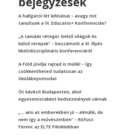
bejegyzések
A hallgatói lét kihívásai – avagy mit
tanultunk a VI. Educatio+ Konferencián?
„A tanulás rétegei: belső világok és
külső terepek” – beszámoló a XI. Illyés
Multidiszciplináris konferenciáról
A Föld jövője rajtad is múlik! – Így
csökkentheted tudatosan az
ökolábnyomodat
Öt kávézó Budapesten, ahol
egyetemistaként kedvezmények várnak
„… ami az emberekben jó – elmúlik, de
nem így a művészetben” – Rófusz
Ferenc az ELTE Filmklubban