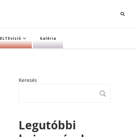
ELTEvízió
Galéria
Keresés
KERESÉ
Legutóbbi