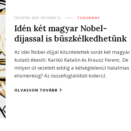
FRISSÍTVE:
2023. OKTÓBER 12.
TUDOMÁNY
Idén két magyar Nobel-
díjassal is büszkélkedhetünk
Az idei Nobel-díjjal kitüntetettek sorát két magyar
kutató ékesíti: Karikó Katalin és Krausz Ferenc. De
milyen út vezetett eddig a kétségtelenül hatalmas
elismerésig? Az összefoglalóból kiderül.
OLVASSON TOVÁBB