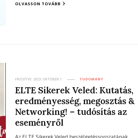
OLVASSON TOVÁBB
FRISSÍTVE:
2023. OKTÓBER 1.
TUDOMÁNY
ELTE Sikerek Veled: Kutatás,
eredményesség, megosztás &
Networking! – tudósítás az
eseményről
Az ELTE Sikerek Veled beszélgetéssorozatának