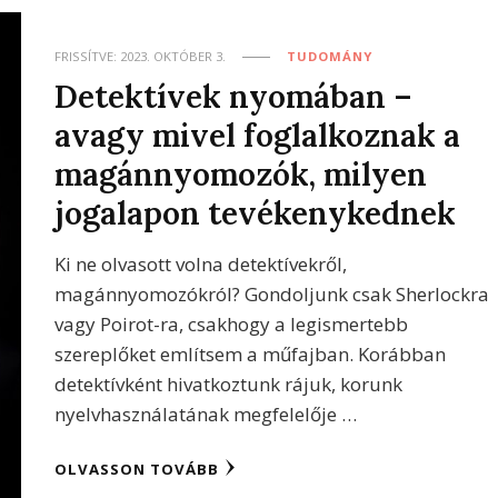
FRISSÍTVE:
2023. OKTÓBER 3.
TUDOMÁNY
Detektívek nyomában –
avagy mivel foglalkoznak a
magánnyomozók, milyen
jogalapon tevékenykednek
Ki ne olvasott volna detektívekről,
magánnyomozókról? Gondoljunk csak Sherlockra
vagy Poirot-ra, csakhogy a legismertebb
szereplőket említsem a műfajban. Korábban
detektívként hivatkoztunk rájuk, korunk
nyelvhasználatának megfelelője …
OLVASSON TOVÁBB