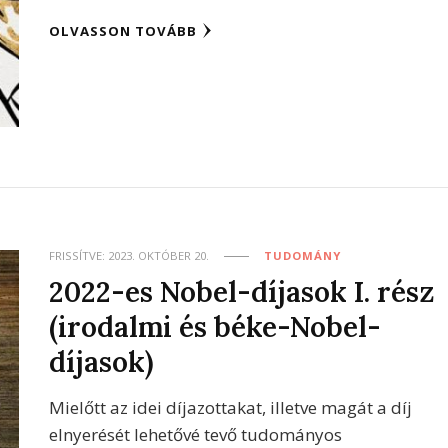
OLVASSON TOVÁBB
FRISSÍTVE:
2023. OKTÓBER 20.
TUDOMÁNY
2022-es Nobel-díjasok I. rész
(irodalmi és béke-Nobel-
díjasok)
Mielőtt az idei díjazottakat, illetve magát a díj
elnyerését lehetővé tevő tudományos