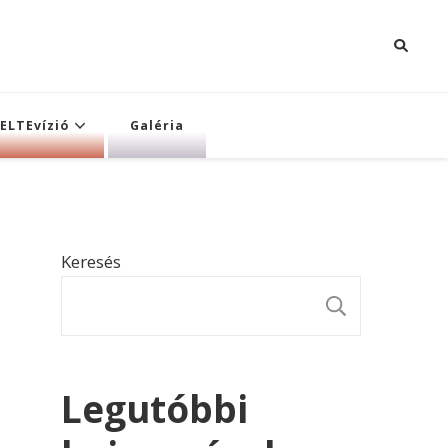
ELTEvízió
Galéria
Keresés
KERESÉ
Legutóbbi