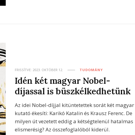
FRISSÍTVE:
2023. OKTÓBER 12.
TUDOMÁNY
Idén két magyar Nobel-
díjassal is büszkélkedhetünk
Az idei Nobel-díjjal kitüntetettek sorát két magyar
kutató ékesíti: Karikó Katalin és Krausz Ferenc. De
milyen út vezetett eddig a kétségtelenül hatalmas
elismerésig? Az összefoglalóból kiderül.