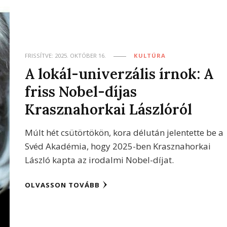
FRISSÍTVE:
2025. OKTÓBER 16.
KULTÚRA
A lokál-univerzális írnok: A
friss Nobel-díjas
Krasznahorkai Lászlóról
Múlt hét csütörtökön, kora délután jelentette be a
Svéd Akadémia, hogy 2025-ben Krasznahorkai
László kapta az irodalmi Nobel-díjat.
OLVASSON TOVÁBB