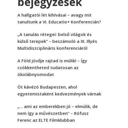
bejegyzések
A hallgatói lét kihívásai – avagy mit
tanultunk a VI. Educatio+ Konferencián?
„A tanulás rétegei: belső világok és
külső terepek” – beszámoló a XI. Illyés
Multidiszciplináris konferenciáról
A Föld jövője rajtad is múlik! – Így
csökkentheted tudatosan az
ökolábnyomodat
Öt kávézó Budapesten, ahol
egyetemistaként kedvezmények várnak
„… ami az emberekben jó – elmúlik, de
nem így a művészetben” – Rófusz
Ferenc az ELTE Filmklubban