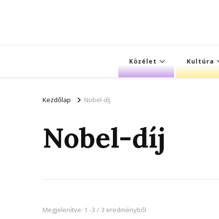
Közélet
Kultúra
Kezdőlap
Nobel-díj
Nobel-díj
Megjelenítve: 1 -3 / 3 eredményből