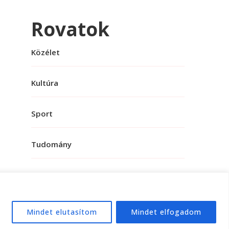
Rovatok
Közélet
Kultúra
Sport
Tudomány
Mindet elutasítom
Mindet elfogadom
e:
WordPress
.