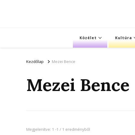
Közélet
Kultúra
Kezdőlap
Mezei Bence
Mezei Bence
Megjelenítve: 1 -1 / 1 eredményből