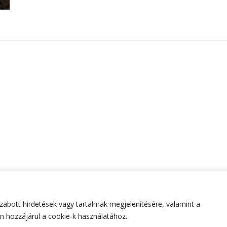
abott hirdetések vagy tartalmak megjelenítésére, valamint a
tartva.
Hello Fashion | Fejlesztette
Blossom Themes
.Készített
 hozzájárul a cookie-k használatához.