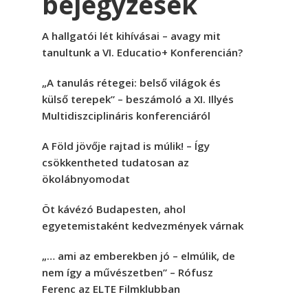
bejegyzések
A hallgatói lét kihívásai – avagy mit
tanultunk a VI. Educatio+ Konferencián?
„A tanulás rétegei: belső világok és
külső terepek” – beszámoló a XI. Illyés
Multidiszciplináris konferenciáról
A Föld jövője rajtad is múlik! – Így
csökkentheted tudatosan az
ökolábnyomodat
Öt kávézó Budapesten, ahol
egyetemistaként kedvezmények várnak
„… ami az emberekben jó – elmúlik, de
nem így a művészetben” – Rófusz
Ferenc az ELTE Filmklubban