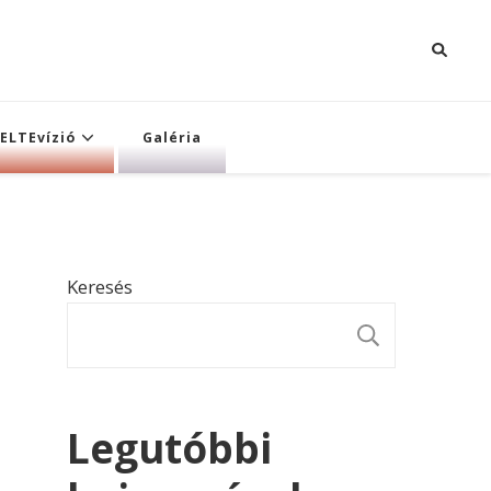
ELTEvízió
Galéria
Keresés
KERESÉ
Legutóbbi