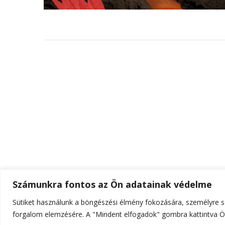
Számunkra fontos az Ön adatainak védelme
Sütiket használunk a böngészési élmény fokozására, személyre sz
© Szerzői jog 2026
ELTE Online
. Minden jog fenn
forgalom elemzésére. A "Mindent elfogadok" gombra kattintva Ön