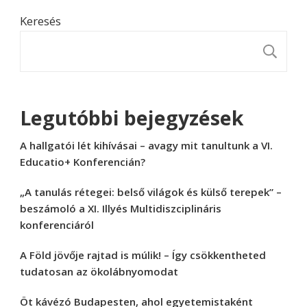
Keresés
K
Legutóbbi bejegyzések
A hallgatói lét kihívásai – avagy mit tanultunk a VI.
Educatio+ Konferencián?
„A tanulás rétegei: belső világok és külső terepek” –
beszámoló a XI. Illyés Multidiszciplináris
konferenciáról
A Föld jövője rajtad is múlik! – Így csökkentheted
tudatosan az ökolábnyomodat
Öt kávézó Budapesten, ahol egyetemistaként