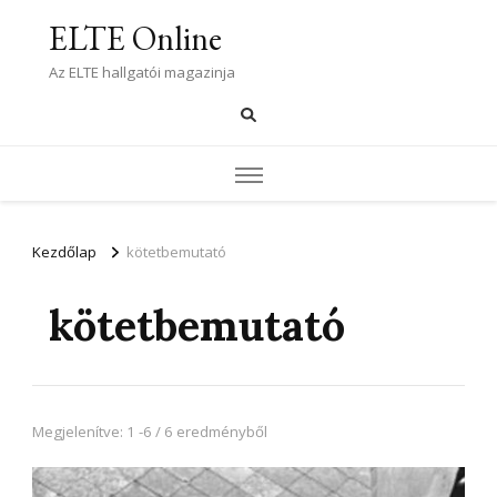
ELTE Online
Az ELTE hallgatói magazinja
Kezdőlap
kötetbemutató
kötetbemutató
Megjelenítve: 1 -6 / 6 eredményből