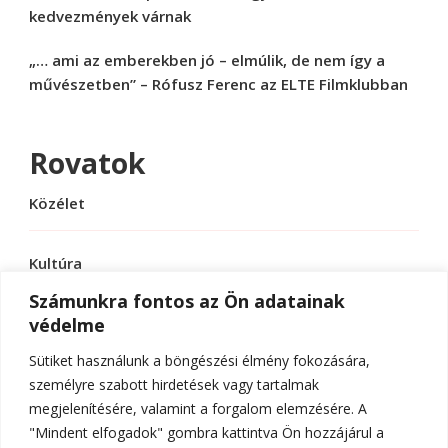
kedvezmények várnak
„… ami az emberekben jó – elmúlik, de nem így a
művészetben” – Rófusz Ferenc az ELTE Filmklubban
Rovatok
Közélet
Kultúra
Számunkra fontos az Ön adatainak
védelme
Sport
Sütiket használunk a böngészési élmény fokozására,
Tudomány
személyre szabott hirdetések vagy tartalmak
megjelenítésére, valamint a forgalom elemzésére. A
"Mindent elfogadok" gombra kattintva Ön hozzájárul a