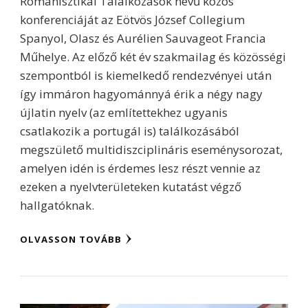
Romanisztikai Találkozások nevű közös
konferenciáját az Eötvös József Collegium
Spanyol, Olasz és Aurélien Sauvageot Francia
Műhelye. Az előző két év szakmailag és közösségi
szempontból is kiemelkedő rendezvényei után
így immáron hagyománnyá érik a négy nagy
újlatin nyelv (az említettekhez ugyanis
csatlakozik a portugál is) találkozásából
megszülető multidiszciplináris eseménysorozat,
amelyen idén is érdemes lesz részt vennie az
ezeken a nyelvterületeken kutatást végző
hallgatóknak.
OLVASSON TOVÁBB