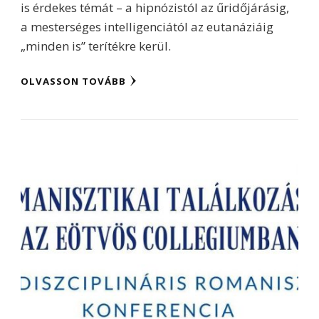
is érdekes témát – a hipnózistól az űridőjárásig,
a mesterséges intelligenciától az eutanáziáig
„minden is” terítékre kerül.
OLVASSON TOVÁBB