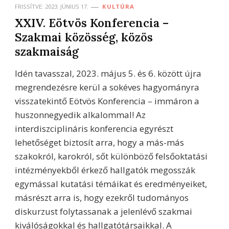
FRISSÍTVE:
2023. JÚNIUS 17.
KULTÚRA
XXIV. Eötvös Konferencia –
Szakmai közösség, közös
szakmaiság
Idén tavasszal, 2023. május 5. és 6. között újra
megrendezésre kerül a sokéves hagyományra
visszatekintő Eötvös Konferencia – immáron a
huszonnegyedik alkalommal! Az
interdiszciplináris konferencia egyrészt
lehetőséget biztosít arra, hogy a más-más
szakokról, karokról, sőt különböző felsőoktatási
intézményekből érkező hallgatók megosszák
egymással kutatási témáikat és eredményeiket,
másrészt arra is, hogy ezekről tudományos
diskurzust folytassanak a jelenlévő szakmai
kiválóságokkal és hallgatótársaikkal. A