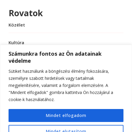
Rovatok
Közélet
Kultúra
Számunkra fontos az Ön adatainak
védelme
Sport
Sütiket használunk a böngészési élmény fokozására,
Tudomány
személyre szabott hirdetések vagy tartalmak
megjelenítésére, valamint a forgalom elemzésére. A
"Mindent elfogadok" gombra kattintva Ön hozzájárul a
cookie-k használatához.
© Szerzői jog 2026
ELTE Online
. Minden jog
Mindet elfogadom
fenntartva.
Hello Fashion | Fejlesztette
Blossom
Themes
.Készítette:
WordPress
.
Mindet elutasítom