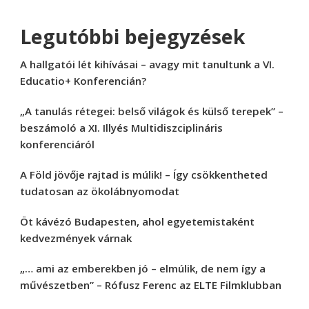
Legutóbbi bejegyzések
A hallgatói lét kihívásai – avagy mit tanultunk a VI.
Educatio+ Konferencián?
„A tanulás rétegei: belső világok és külső terepek” –
beszámoló a XI. Illyés Multidiszciplináris
konferenciáról
A Föld jövője rajtad is múlik! – Így csökkentheted
tudatosan az ökolábnyomodat
Öt kávézó Budapesten, ahol egyetemistaként
kedvezmények várnak
„… ami az emberekben jó – elmúlik, de nem így a
művészetben” – Rófusz Ferenc az ELTE Filmklubban