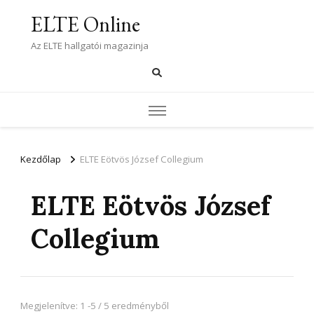
ELTE Online
Az ELTE hallgatói magazinja
Kezdőlap
ELTE Eötvös József Collegium
ELTE Eötvös József
Collegium
Megjelenítve: 1 -5 / 5 eredményből