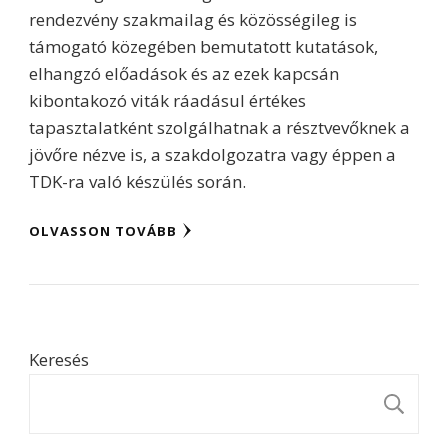
rendezvény szakmailag és közösségileg is
támogató közegében bemutatott kutatások,
elhangzó előadások és az ezek kapcsán
kibontakozó viták ráadásul értékes
tapasztalatként szolgálhatnak a résztvevőknek a
jövőre nézve is, a szakdolgozatra vagy éppen a
TDK-ra való készülés során.
OLVASSON TOVÁBB
Keresés
K