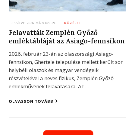
FRISSÍTVE:
2026. MÁRCIUS 29.
KÖZÉLET
Felavatták Zemplén Győző
emléktábláját az Asiago-fennsíkon
2026. február 23-án az olaszországi Asiago-
fennsíkon, Ghertele települése mellett került sor
helybéli olaszok és magyar vendégeik
részvételével a neves fizikus, Zemplén Győző
emlékművének felavatására. Az …
OLVASSON TOVÁBB