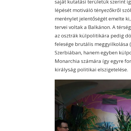
saját kutatási területük szerint
lépését motiváló tényezőkről szó
merénylet jelentőségét emelte ki
tervei voltak a Balkánon. A térs
az osztrák külpolitikára pedig dö
felesége brutális meggyilkolása 
Szerbiában, hanem egyben külpolit
Monarchia számára így egyre fon
királyság politikai elszigetelése.