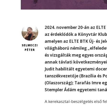
2024. november 20-án az ELTE 
az érdeklődők a Könyvtár Klub
amelyen az ELTE BTK Új- és Je
SELMECZI
világháború némileg „elfelede
PÉTER
és vizsgálták meg egyes orszá
annak távlati következményeit
Judit habilitált egyetemi doce
tanszékvezetője (Brazília és P
(Olaszország); Tarafás Imre 
Stempler Ádám egyetemi tanár
A kerekasztal-beszélgetés első f