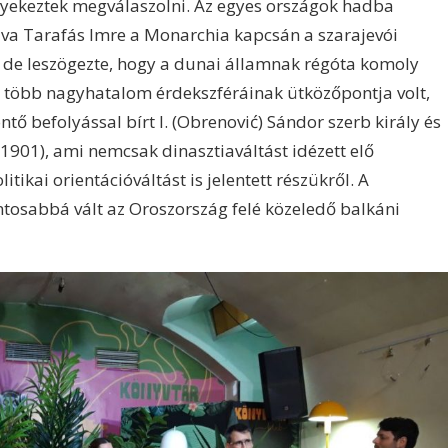
 igyekeztek megválaszolni. Az egyes országok hadba
lva Tarafás Imre a Monarchia kapcsán a szarajevói
, de leszögezte, hogy a dunai államnak régóta komoly
ég több nagyhatalom érdekszféráinak ütközőpontja volt,
ntő befolyással bírt I. (Obrenović) Sándor szerb király és
(1901), ami nemcsak dinasztiaváltást idézett elő
ikai orientációváltást is jelentett részükről. A
tosabbá vált az Oroszország felé közeledő balkáni