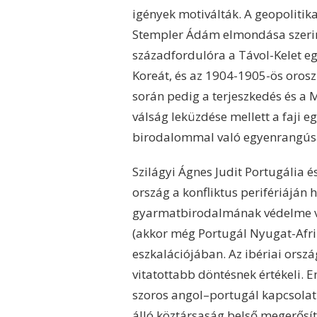
igények motiválták. A geopolitika
Stempler Ádám elmondása szerint
századfordulóra a Távol-Kelet e
Koreát, és az 1904-1905-ös orosz
során pedig a terjeszkedés és a M
válság leküzdése mellett a faji 
birodalommal való egyenrangúságá
Szilágyi Ágnes Judit Portugália é
ország a konfliktus perifériáján
gyarmatbirodalmának védelme vo
(akkor még Portugál Nyugat-Afri
eszkalációjában. Az ibériai orszá
vitatottabb döntésnek értékeli.
szoros angol–portugál kapcsolatb
álló köztársaság belső megerősít