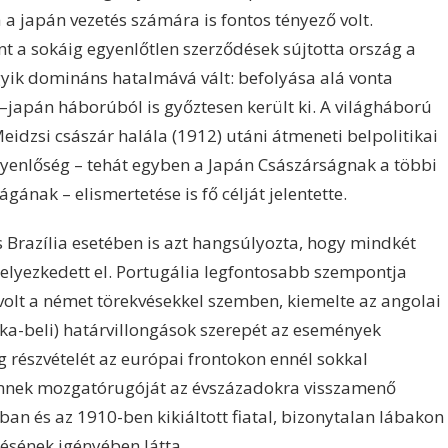
 a japán vezetés számára is fontos tényező volt.
 a sokáig egyenlőtlen szerződések sújtotta ország a
gyik domináns hatalmává vált: befolyása alá vonta
–japán háborúból is győztesen került ki. A világháború
eidzsi császár halála (1912) utáni átmeneti belpolitikai
egyenlőség – tehát egyben a Japán Császárságnak a többi
nak – elismertetése is fő célját jelentette.
s Brazília esetében is azt hangsúlyozta, hogy mindkét
 helyezkedett el. Portugália legfontosabb szempontja
lt a német törekvésekkel szemben, kiemelte az angolai
ka-beli) határvillongások szerepét az események
g részvételét az európai frontokon ennél sokkal
 Ennek mozgatórugóját az évszázadokra visszamenő
an és az 1910-ben kikiáltott fiatal, bizonytalan lábakon
ésének igényében látta.