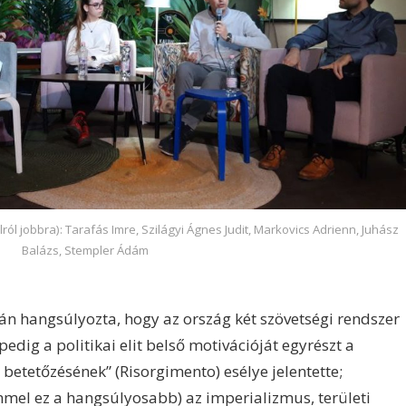
ról jobbra): Tarafás Imre, Szilágyi Ágnes Judit, Markovics Adrienn, Juhász
Balázs, Stempler Ádám
án hangsúlyozta, hogy az ország két szövetségi rendszer
dig a politikai elit belső motivációját egyrészt a
etetőzésének” (Risorgimento) esélye jelentette;
mmel ez a hangsúlyosabb) az imperializmus, területi