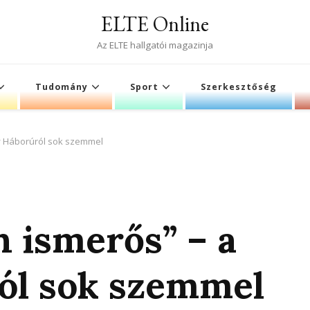
ELTE Online
Az ELTE hallgatói magazinja
Tudomány
Sport
Szerkesztőség
gy Háborúról sok szemmel
n ismerős” – a
ól sok szemmel