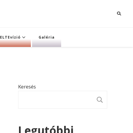
ELTEvízió
Galéria
Keresés
KERESÉ
Legutóbbi