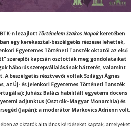
BTK-n lezajlott
Történelem Szakos Napok
keretében
ban egy kerekasztal-beszélgetés részesei lehettek,
lenkori Egyetemes Történeti Tanszék oktatói az első
tt” szereplői kapcsán osztották meg gondolataikat
gok háborús szerepvállalásának hátterét, valamint
. A beszélgetés résztvevői voltak Szilágyi Ágnes
ns, az Új- és Jelenkori Egyetemes Történeti Tanszék
ortugália); Juhász Balázs habilitált egyetemi docens
egyetemi adjunktus (Osztrák–Magyar Monarchia) és
segéd (Japán); a moderátor Markovics Adrienn volt.
elében az oktatók általános kérdéseket kaptak, amelyeket