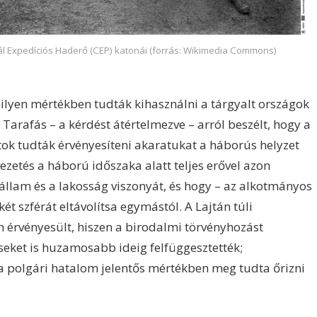
ál Expedíciós Haderő (CEP) katonái (forrás: Wikimedia Commons)
ilyen mértékben tudták kihasználni a tárgyalt országok
Tarafás – a kérdést átértelmezve – arról beszélt, hogy a
ok tudták érvényesíteni akaratukat a háborús helyzet
zetés a háború időszaka alatt teljes erővel azon
 állam és a lakosság viszonyát, és hogy – az alkotmányos
ét szférát eltávolítsa egymástól. A Lajtán túli
n érvényesült, hiszen a birodalmi törvényhozást
éseket is huzamosabb ideig felfüggesztették;
 polgári hatalom jelentős mértékben meg tudta őrizni