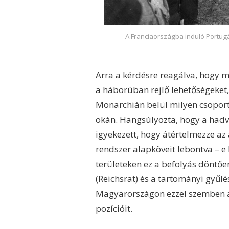
A Franciaországba induló Portug
Arra a kérdésre reagálva, hogy m
a háborúban rejlő lehetőségeket, 
Monarchián belül milyen csoport
okán. Hangsúlyozta, hogy a hadve
igyekezett, hogy átértelmezze az
rendszer alapköveit lebontva – e k
területeken ez a befolyás döntőe
(Reichsrat) és a tartományi gyűl
Magyarországon ezzel szemben a
pozícióit.