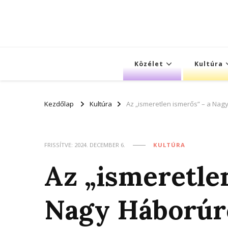
Közélet
Kultúra
Kezdőlap
Kultúra
Az „ismeretlen ismerős” – a Na
FRISSÍTVE:
2024. DECEMBER 6.
KULTÚRA
Az „ismeretle
Nagy Háborúr