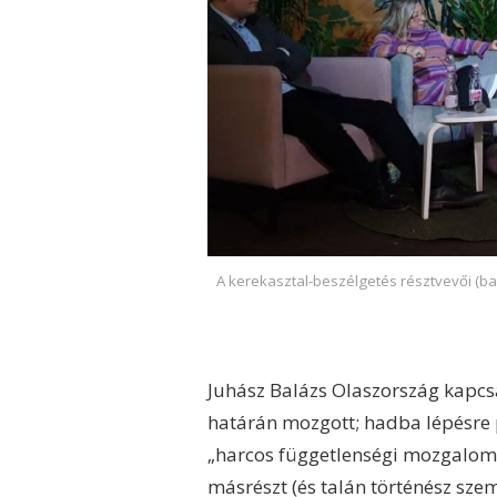
A kerekasztal-beszélgetés résztvevői (bal
Juhász Balázs Olaszország kapcs
határán mozgott; hadba lépésre pe
„harcos függetlenségi mozgalom b
másrészt (és talán történész sze