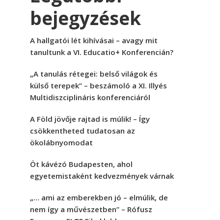
bejegyzések
A hallgatói lét kihívásai – avagy mit
tanultunk a VI. Educatio+ Konferencián?
„A tanulás rétegei: belső világok és
külső terepek” – beszámoló a XI. Illyés
Multidiszciplináris konferenciáról
A Föld jövője rajtad is múlik! – Így
csökkentheted tudatosan az
ökolábnyomodat
Öt kávézó Budapesten, ahol
egyetemistaként kedvezmények várnak
„… ami az emberekben jó – elmúlik, de
nem így a művészetben” – Rófusz