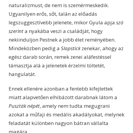
naturalizmust, de nem is szemérmeskedik.
Ugyanilyen erős, sőt, talán az előadás
legszuggesztívebb jelenete, mikor Gyula apja
szó
szerint
a nyakába veszi a családját, hogy
nekiinduljon Pestnek a jobb élet reményében.
Mindeközben pedig a
Slapstick
zenekar, ahogy az
egész darab során, remek zenei aláfestéssel
támasztja alá a jelenetek érzelmi töltetét,
hangulatát.
Ennek ellenére azonban a fentebb kifejtettek
miatt alapvetően elhibázott darabnak látom a
Puszták népét
, amely nem tudta megugrani
azokat a műfaji és medális akadályokat, melynek
feladatát különben nagyon bátran vállalta
magára.