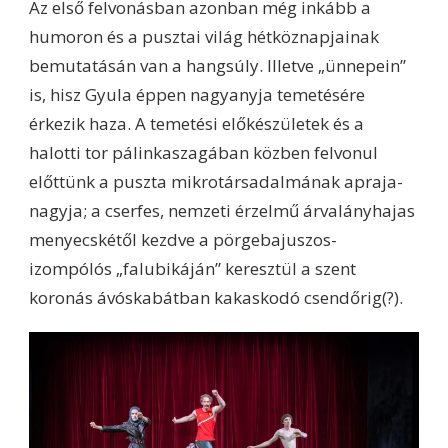
Az első felvonásban azonban még inkább a
humoron és a pusztai világ hétköznapjainak
bemutatásán van a hangsúly. Illetve „ünnepein”
is, hisz Gyula éppen nagyanyja temetésére
érkezik haza. A temetési előkészületek és a
halotti tor pálinkaszagában közben felvonul
előttünk a puszta mikrotársadalmának apraja-
nagyja; a cserfes, nemzeti érzelmű árvalányhajas
menyecskétől kezdve a pörgebajuszos-
izompólós „falubikáján” keresztül a szent
koronás ávóskabátban kakaskodó csendőrig(?).