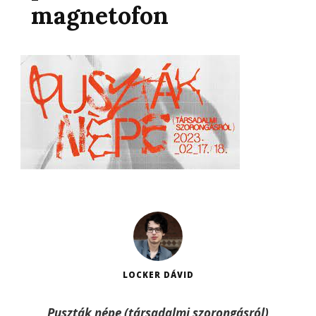
magnetofon
LOCKER DÁVID
Puszták népe (társadalmi szorongásról)