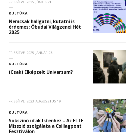
FRISSÍTVE:
2025. JÚNIUS 21.
KULTÚRA
Nemcsak hallgatni, kutatni is
érdemes: Óbudai Világzenei Hét
2025
FRISSÍTVE:
2025. JANUÁR 23.
KULTÚRA
(Csak) Elképzelt Univerzum?
FRISSÍTVE:
2023. AUGUSZTUS 19.
KULTÚRA
Sokszínű utak Istenhez – Az ELTE
Misszió szolgálata a Csillagpont
Fesztiválon