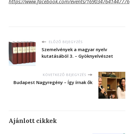
https://www.facebook.com/events/1690347641447776
ELŐZŐ BEJEGYZÉS
Szemelvények a magyar nyelv
kutatásából 3. – Gyöknyelvészet
KÖVETKEZŐ BEJEGYZÉS
Budapest Nagyregény – Így írnak ők
Ajánlott cikkek