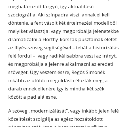
meghatározott tárgyú, így aktualitású
szociográfia. Aki színpadra viszi, annak el kell
döntenie, a fent vázolt két értelmezési modellből
melyiket választja: vagy megpróbálja jelenetekbe
dramatizálni a Horthy-korszak pusztáinak életét
az Illyés-szöveg segítségével – tehát a historizálás
felé fordul –, vagy radikálisabbra veszi az irányt,
és megpróbálja a jelenre alkalmazni az eredeti
szöveget. Úgy veszem észre, Regős Simonék
inkább az utóbbi megoldást célozták meg; a
darab ennek ellenére így is mintha két szék
között a pad alá esne.
A szöveg „modernizálását”, vagy inkább jelen felé
közelítését szolgálja az egész hozzátoldott