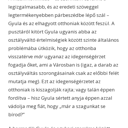
legizgalmasabb, és az eredeti szöveggel
legtermékenyebben párbeszédbe lépő szál –
Gyula és az elhagyott otthoniak között feszül. A
pusztáról kitört Gyula ugyanis abba az
osztályváltó értelmiségiek között szinte általános
problémába ütközik, hogy az otthonba
visszatérve
már
ugyanaz az idegenségérzet
fogadja őket, ami a Városban is (igaz, a darab az
osztályváltás szorongásainak csak az előbbi felét
mutatja meg). Ezt az idegenségérzetet az
otthoniak is kiszagolják rajta; vagy talán éppen
fordítva – hisz Gyula sértett anyja éppen azzal
vádolja meg fiát, hogy „már a szagunkat se
bírod?”