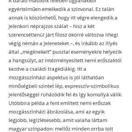
A darab második felében ugyanakkor
egyértelműen emelkedik a színvonal. Ez talán
annak is köszönhető, hogy itt végre elengedik a
jelenkori néprajzos szálat – hisz a két
szerencsétlenül járt filosz ökörré változva lihegi
végig némán a jeleneteket –, és inkább az Illyés
által „megénekelt” pusztai eseményekre helyezik
a hangsúlyt, az intézményesített nemi erőszaktól
kezdve a családi tragédiákig. Itt a
mozgásszínházi aspektus is jól láthatóan
minőségbeli szintet lép, expresszív-szimbolikus
jelentőséggel ruházódik fel és így komollyá válik.
Utóbbira példa a fent említett nemi erőszak
mozgásszínházi ábrázolása, ami az egyik
legjobb, legízlésesebb, amit valaha láttam
magyar színpadon: mellőz minden orrba tolt