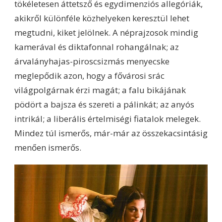
tökéletesen áttetsző és egydimenziós allegóriák,
akikről különféle közhelyeken keresztül lehet
megtudni, kiket jelölnek. A néprajzosok mindig
kamerával és diktafonnal rohangálnak; az
árvalányhajas-piroscsizmás menyecske
meglepődik azon, hogy a fővárosi srác
világpolgárnak érzi magát; a falu bikájának
pödört a bajsza és szereti a pálinkát; az anyós
intrikál; a liberális értelmiségi fiatalok melegek.
Mindez túl ismerős, már-már az összekacsintásig
menően ismerős.