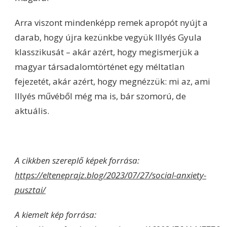
Arra viszont mindenképp remek apropót nyújt a
darab, hogy újra kezünkbe vegyük Illyés Gyula
klasszikusát – akár azért, hogy megismerjük a
magyar társadalomtörténet egy méltatlan
fejezetét, akár azért, hogy megnézzük: mi az, ami
Illyés művéből még ma is, bár szomorú, de
aktuális.
A cikkben szereplő képek forrása:
https://elteneprajz.blog/2023/07/27/social-anxiety-
pusztai/
A kiemelt kép forrása: