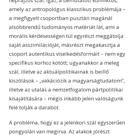
néprajzos szál; igaz, a bemutatott konfliktus,
amely az antropológus klasszikus problémája –
a megfigyelt csoportban pusztán magánál
alsóbbrendű tudományos matériát lát, ami a
morális kérdésességen túl egyrészt meggátolja
saját asszimilációját, másrészt megakasztja a
csoport autentikus viselkedésformáit – nem egy
specifikus korhoz kötött; ugyanakkor a meleg
szál, illetve az aktuálpolitikainak is beillő
kiszólások – „vakációzik a magyarságtudatom”,
illetve az utalás a nemzetfogalom pártpolitikai
kisajátítására – mégis inkább jelen valóságunk
felé tolják a darabot.
A probléma, hogy ez a jelenkori szál egyszerűen
pongyolán van megírva. Az alakok jórészt