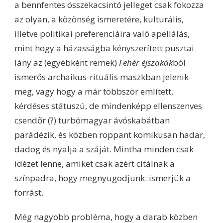
a bennfentes összekacsintó jelleget csak fokozza
az olyan, a közönség ismeretére, kulturális,
illetve politikai preferenciáira való apellálás,
mint hogy a házasságba kényszerített pusztai
lány az (egyébként remek)
Fehér éjszakák
ból
ismerős archaikus-rituális maszkban jelenik
meg, vagy hogy a már többször említett,
kérdéses státuszú, de mindenképp ellenszenves
csendőr (?) turbómagyar ávóskabátban
parádézik, és közben roppant komikusan hadar,
dadog és nyalja a száját. Mintha minden csak
idézet lenne, amiket csak azért citálnak a
színpadra, hogy megnyugodjunk: ismerjük a
forrást.
Még nagyobb probléma, hogy a darab közben