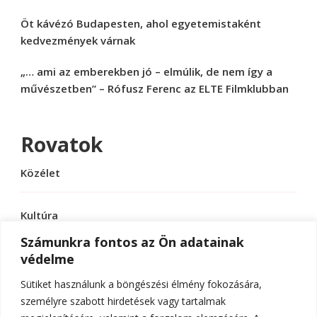
Öt kávézó Budapesten, ahol egyetemistaként
kedvezmények várnak
„… ami az emberekben jó – elmúlik, de nem így a
művészetben” – Rófusz Ferenc az ELTE Filmklubban
Rovatok
Közélet
Kultúra
Számunkra fontos az Ön adatainak
védelme
Sport
Sütiket használunk a böngészési élmény fokozására,
Tudomány
személyre szabott hirdetések vagy tartalmak