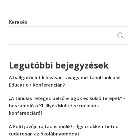
Keresés
K
Legutóbbi bejegyzések
A hallgatói lét kihívásai – avagy mit tanultunk a VI.
Educatio+ Konferencián?
„A tanulás rétegei: belső világok és külső terepek” –
beszámoló a XI. Illyés Multidiszciplináris
konferenciáról
A Föld jövője rajtad is múlik! – Így csökkentheted
tudatosan az ökolábnyomodat