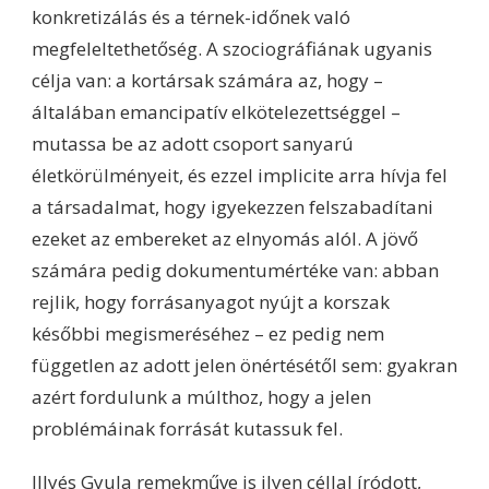
konkretizálás és a térnek-időnek való
megfeleltethetőség. A szociográfiának ugyanis
célja van: a kortársak számára az, hogy –
általában emancipatív elkötelezettséggel –
mutassa be az adott csoport sanyarú
életkörülményeit, és ezzel implicite arra hívja fel
a társadalmat, hogy igyekezzen felszabadítani
ezeket az embereket az elnyomás alól. A jövő
számára pedig dokumentumértéke van: abban
rejlik, hogy forrásanyagot nyújt a korszak
későbbi megismeréséhez – ez pedig nem
független az adott jelen önértésétől sem: gyakran
azért fordulunk a múlthoz, hogy a jelen
problémáinak forrását kutassuk fel.
Illyés Gyula remekműve is ilyen céllal íródott,