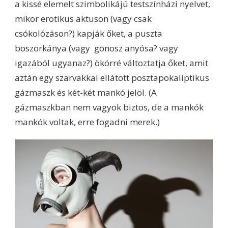
a kissé elemelt szimbolikájú testszínházi nyelvet,
mikor erotikus aktuson (vagy csak
csókolózáson?) kapják őket, a puszta
boszorkánya (vagy gonosz anyósa? vagy
igazából ugyanaz?) ökörré változtatja őket, amit
aztán egy szarvakkal ellátott posztapokaliptikus
gázmaszk és két-két mankó jelöl. (A
gázmaszkban nem vagyok biztos, de a mankók
mankók voltak, erre fogadni merek.)