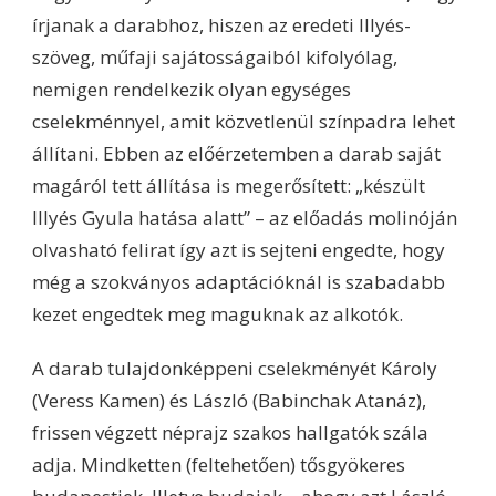
írjanak a darabhoz, hiszen az eredeti Illyés-
szöveg, műfaji sajátosságaiból kifolyólag,
nemigen rendelkezik olyan egységes
cselekménnyel, amit közvetlenül színpadra lehet
állítani. Ebben az előérzetemben a darab saját
magáról tett állítása is megerősített: „készült
Illyés Gyula hatása alatt” – az előadás molinóján
olvasható felirat így azt is sejteni engedte, hogy
még a szokványos adaptációknál is szabadabb
kezet engedtek meg maguknak az alkotók.
A darab tulajdonképpeni cselekményét Károly
(Veress Kamen) és László (Babinchak Atanáz),
frissen végzett néprajz szakos hallgatók szála
adja. Mindketten (feltehetően) tősgyökeres