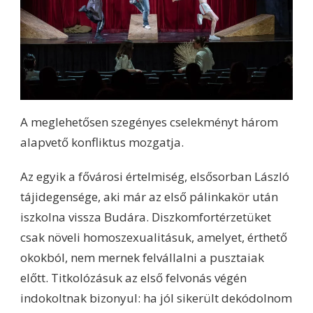
A meglehetősen szegényes cselekményt három
alapvető konfliktus mozgatja.
Az egyik a fővárosi értelmiség, elsősorban László
tájidegensége, aki már az első pálinkakör után
iszkolna vissza Budára. Diszkomfortérzetüket
csak növeli homoszexualitásuk, amelyet, érthető
okokból, nem mernek felvállalni a pusztaiak
előtt. Titkolózásuk az első felvonás végén
indokoltnak bizonyul: ha jól sikerült dekódolnom