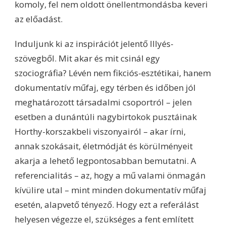
komoly, fel nem oldott önellentmondásba keveri
az előadást.
Induljunk ki az inspirációt jelentő Illyés-
szövegből. Mit akar és mit csinál egy
szociográfia? Lévén nem fikciós-esztétikai, hanem
dokumentatív műfaj, egy térben és időben jól
meghatározott társadalmi csoportról – jelen
esetben a dunántúli nagybirtokok pusztáinak
Horthy-korszakbeli viszonyairól – akar írni,
annak szokásait, életmódját és körülményeit
akarja a lehető legpontosabban bemutatni. A
referencialitás – az, hogy a mű valami önmagán
kívülire utal – mint minden dokumentatív műfaj
esetén, alapvető tényező. Hogy ezt a referálást
helyesen végezze el, szükséges a fent említett