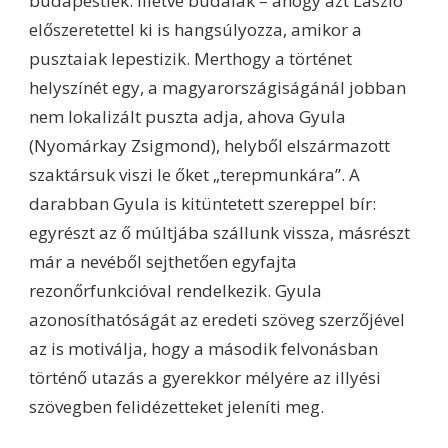
budapestiek. Illetve budaiak – ahogy azt László
előszeretettel ki is hangsúlyozza, amikor a
pusztaiak lepestizik. Merthogy a történet
helyszínét egy, a magyarországiságánál jobban
nem lokalizált puszta adja, ahova Gyula
(Nyomárkay Zsigmond), helyből elszármazott
szaktársuk viszi le őket „terepmunkára”. A
darabban Gyula is kitüntetett szereppel bír:
egyrészt az ő múltjába szállunk vissza, másrészt
már a nevéből sejthetően egyfajta
rezonőrfunkcióval rendelkezik. Gyula
azonosíthatóságát az eredeti szöveg szerzőjével
az is motiválja, hogy a második felvonásban
történő utazás a gyerekkor mélyére az illyési
szövegben felidézetteket jeleníti meg.