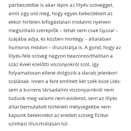
párbeszédbe is akar lépni az Illyés-szöveggel,
amit úgy old meg, hogy egyes bekezdéseit az
ekkor hirtelen kifogástalan irodalmi nyelven
megszólaló szereplők – tehát nem csak Gyula! –
szájába adja, és közben mintegy – általában
humoros módon – illusztrálja is. A gond, hogy az
Illyés-féle szöveg nagyon beazonosíthatóan a
száz évvel ezelőtti viszonyokról szól, így
folyamatosan ellene dolgozik a darab jelenkori
szálának. Innen a fent említett két szék közé ülés:
sem a kurrens társadalmi viszonyainkról nem
tudunk meg valami nem evidenst, sem az Illyés
által bemutatott történeti mélységekbe nem
kapunk betekintést az eredeti szöveg fizikai
színházi illusztrálásán túl.