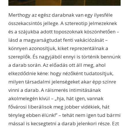
Merthogy az egész darabnak van egy ilyesféle
összekacsintós jellege. A sztereotip jelmezeknek
és a szájukba adott toposzoknak köszönhetően –
lásd a magyarságtudat fenti vakációzását –
könnyen azonosítjuk, kiket reprezentálnak a
szereplők. És nagyjából ennyi is történik bennünk
a darab során. Az előadás ott áll meg, ahol
elkezdődnie kéne: hogy nézőként tudatosítjuk,
milyen társadalmi jelenségeket akar épp színre
vinni a darab. A ráismerés intimitásának
akolmelegén kívül – „hja, hát igen, vannak
fővárosi liberálisok meg jobber vidékiek, hát
tényleg ebben élünk!” – tehát nem igen tud bármi
mással is kecsegtetni a darab jelenkori része. Ezt