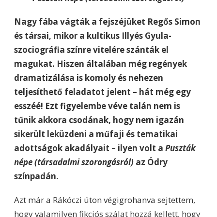
Nagy fába vágták a fejszéjüket Regős Simon
és társai, mikor a kultikus Illyés Gyula-
szociográfia színre vitelére szánták el
magukat. Hiszen általában még regények
dramatizálása is komoly és nehezen
teljesíthető feladatot jelent – hát még egy
esszéé! Ezt figyelembe véve talán nem is
tűnik akkora csodának, hogy nem igazán
sikerült leküzdeni a műfaji és tematikai
adottságok akadályait – ilyen volt a
Puszták
népe (társadalmi szorongásról)
az Ódry
színpadán.
Azt már a Rákóczi úton végigrohanva sejtettem,
hogy valamilyen fikciós szálat hozzá kellett, hogy