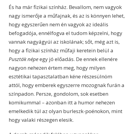
És ha már fizikai színház. Bevallom, nem vagyok
nagy ismerője a műfajnak, és az is könnyen lehet,
hogy egyszerűen nem én vagyok az ideális
befogadója, ennélfogva el tudom képzelni, hogy
vannak nagyágyúi az iskolának; sőt, még azt is,
hogy a fizikai színház műfaji keretein belül a
Puszták népe
egy jó előadás. De ennek ellenére
nagyon nehezen értem meg, hogy milyen
esztétikai tapasztalatban kéne részesülnöm
attól, hogy emberek egyszerre mozognak furán a
színpadon. Persze, gondolom, sok esetben
komikummal – azonban itt a humor nehezen
emelkedik túl az olyan burleszk-poénokon, mint
hogy valaki részegen elesik.