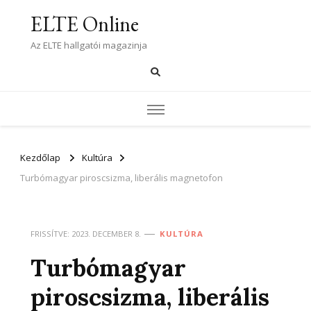
ELTE Online
Az ELTE hallgatói magazinja
Kezdőlap
Kultúra
Turbómagyar piroscsizma, liberális magnetofon
FRISSÍTVE:
2023. DECEMBER 8.
KULTÚRA
Turbómagyar
piroscsizma, liberális