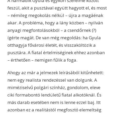
A harmadik Gyula és egykori szerelme között
feszül, akit a pusztával együtt hagyott el, és most
– némileg megokolás nélkül – újra a magáénak
akar. A probléma, hogy a lány közben – nyilván
anyagi megfontolásokból – a csendőrnek (?)
ígérte magát. De van még megoldás: ha Gyula
otthagyja fővárosi életét, és visszaköltözik a
pusztára. A fiatal értelmiséginek ehhez azonban
– érthetően – nemigen fűlik a foga.
Ahogy az már a jelmezek leírásából kitűnhetett:
nem egy realista rendezéssel van dolgunk. A
miméziselvű polgári színház, gondolom, eleve
ciki formabontó lendületű fiatal alkotóknál. És
más darab esetében nem is lenne ezzel baj. Itt
azonban ez a realitástól megfosztó elemeltség