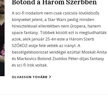
Botond a Három Szerbben
A sci-fi irodalom nem csak csöcsös-lövöldözős
könyveket jelent, a Star Wars pedig minden
híreszteléssel ellentétben nem űropera, hanem
space fantasy. Többek között ezt is megtudhatták
azok, akik január 25-én este a Három Szerb
SZÓKÖZ-estje felé vették az irányt. A
beszélgetéssorozat vendégei ezúttal Moskát Anita
és Markovics Botond Zsoldos Péter-díjas fantasy
és sci-fi írók voltak.
OLVASSON TOVÁBB