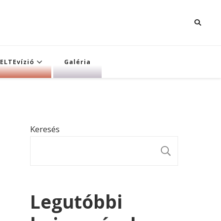
ELTEvízió
Galéria
Keresés
KERESÉ
Legutóbbi