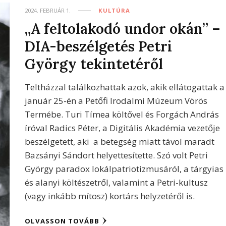
2024. FEBRUÁR 1.
KULTÚRA
„A feltolakodó undor okán” –
DIA-beszélgetés Petri
György tekintetéről
Teltházzal találkozhattak azok, akik ellátogattak a
január 25-én a Petőfi Irodalmi Múzeum Vörös
Termébe. Turi Tímea költővel és Forgách András
íróval Radics Péter, a Digitális Akadémia vezetője
beszélgetett, aki a betegség miatt távol maradt
Bazsányi Sándort helyettesítette. Szó volt Petri
György paradox lokálpatriotizmusáról, a tárgyias
és alanyi költészetről, valamint a Petri-kultusz
(vagy inkább mítosz) kortárs helyzetéről is.
OLVASSON TOVÁBB