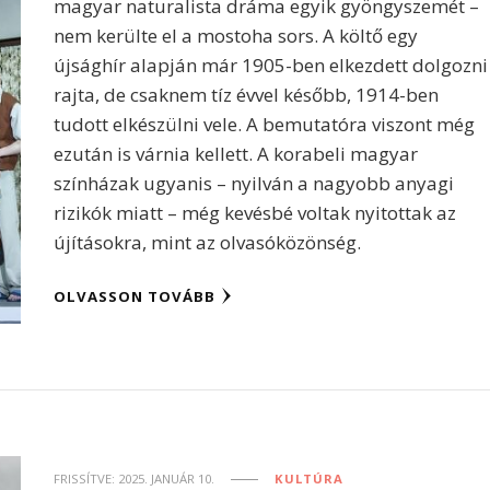
magyar naturalista dráma egyik gyöngyszemét –
nem kerülte el a mostoha sors. A költő egy
újsághír alapján már 1905-ben elkezdett dolgozni
rajta, de csaknem tíz évvel később, 1914-ben
tudott elkészülni vele. A bemutatóra viszont még
ezután is várnia kellett. A korabeli magyar
színházak ugyanis – nyilván a nagyobb anyagi
rizikók miatt – még kevésbé voltak nyitottak az
újításokra, mint az olvasóközönség.
OLVASSON TOVÁBB
FRISSÍTVE:
2025. JANUÁR 10.
KULTÚRA