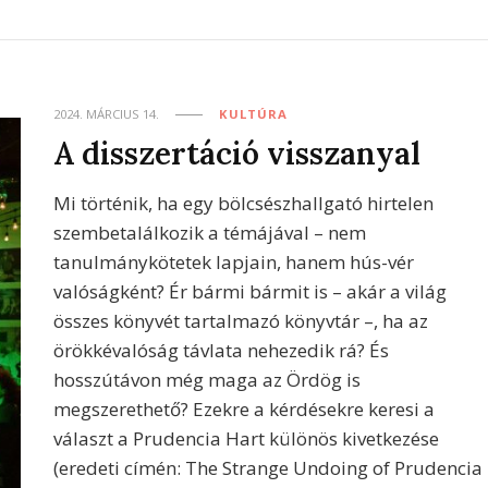
2024. MÁRCIUS 14.
KULTÚRA
A disszertáció visszanyal
Mi történik, ha egy bölcsészhallgató hirtelen
szembetalálkozik a témájával – nem
tanulmánykötetek lapjain, hanem hús-vér
valóságként? Ér bármi bármit is – akár a világ
összes könyvét tartalmazó könyvtár –, ha az
örökkévalóság távlata nehezedik rá? És
hosszútávon még maga az Ördög is
megszerethető? Ezekre a kérdésekre keresi a
választ a Prudencia Hart különös kivetkezése
(eredeti címén: The Strange Undoing of Prudencia