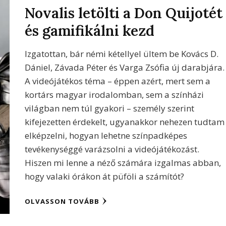
Novalis letölti a Don Quijotét
és gamifikálni kezd
Izgatottan, bár némi kétellyel ültem be Kovács D.
Dániel, Závada Péter és Varga Zsófia új darabjára.
A videójátékos téma – éppen azért, mert sem a
kortárs magyar irodalomban, sem a színházi
világban nem túl gyakori – személy szerint
kifejezetten érdekelt, ugyanakkor nehezen tudtam
elképzelni, hogyan lehetne színpadképes
tevékenységgé varázsolni a videójátékozást.
Hiszen mi lenne a néző számára izgalmas abban,
hogy valaki órákon át püföli a számítót?
OLVASSON TOVÁBB