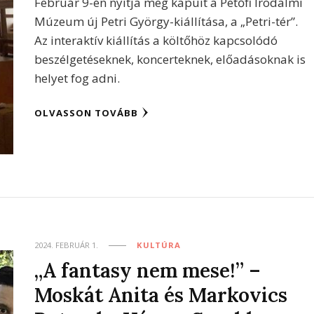
Február 9-én nyitja meg kapuit a Petőfi Irodalmi
Múzeum új Petri György-kiállítása, a „Petri-tér”.
Az interaktív kiállítás a költőhöz kapcsolódó
beszélgetéseknek, koncerteknek, előadásoknak is
helyet fog adni.
OLVASSON TOVÁBB
2024. FEBRUÁR 1.
KULTÚRA
„A fantasy nem mese!” –
Moskát Anita és Markovics