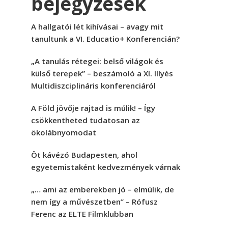
bejegyzések
A hallgatói lét kihívásai – avagy mit
tanultunk a VI. Educatio+ Konferencián?
„A tanulás rétegei: belső világok és
külső terepek” – beszámoló a XI. Illyés
Multidiszciplináris konferenciáról
A Föld jövője rajtad is múlik! – Így
csökkentheted tudatosan az
ökolábnyomodat
Öt kávézó Budapesten, ahol
egyetemistaként kedvezmények várnak
„… ami az emberekben jó – elmúlik, de
nem így a művészetben” – Rófusz
Ferenc az ELTE Filmklubban