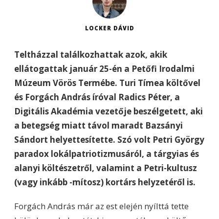
LOCKER DÁVID
Teltházzal találkozhattak azok, akik
ellátogattak január 25-én a Petőfi Irodalmi
Múzeum Vörös Termébe. Turi Tímea költővel
és Forgách András íróval Radics Péter, a
Digitális Akadémia vezetője beszélgetett, aki
a betegség miatt távol maradt Bazsányi
Sándort helyettesítette. Szó volt Petri György
paradox lokálpatriotizmusáról, a tárgyias és
alanyi költészetről, valamint a Petri-kultusz
(vagy inkább -mítosz) kortárs helyzetéről is.
Forgách András már az est elején nyílttá tette