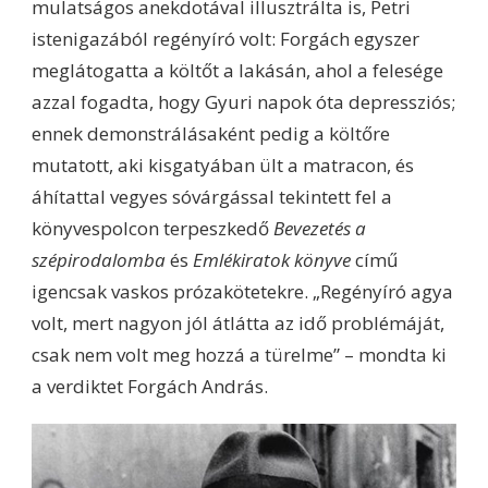
mulatságos anekdotával illusztrálta is, Petri
istenigazából regényíró volt: Forgách egyszer
meglátogatta a költőt a lakásán, ahol a felesége
azzal fogadta, hogy Gyuri napok óta depressziós;
ennek demonstrálásaként pedig a költőre
mutatott, aki kisgatyában ült a matracon, és
áhítattal vegyes sóvárgással tekintett fel a
könyvespolcon terpeszkedő
Bevezetés a
szépirodalomba
és
Emlékiratok könyve
című
igencsak vaskos prózakötetekre. „Regényíró agya
volt, mert nagyon jól átlátta az idő problémáját,
csak nem volt meg hozzá a türelme” – mondta ki
a verdiktet Forgách András.