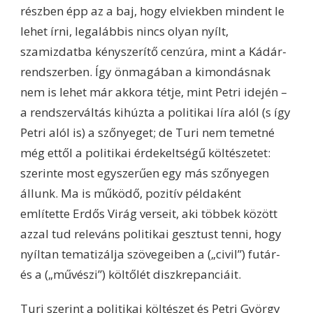
részben épp az a baj, hogy elviekben mindent le
lehet írni, legalábbis nincs olyan nyílt,
szamizdatba kényszerítő cenzúra, mint a Kádár-
rendszerben. Így önmagában a kimondásnak
nem is lehet már akkora tétje, mint Petri idején –
a rendszerváltás kihúzta a politikai líra alól (s így
Petri alól is) a szőnyeget; de Turi nem temetné
még ettől a politikai érdekeltségű költészetet:
szerinte most egyszerűen egy más szőnyegen
állunk. Ma is működő, pozitív példaként
említette Erdős Virág verseit, aki többek között
azzal tud releváns politikai gesztust tenni, hogy
nyíltan tematizálja szövegeiben a („civil”) futár-
és a („művészi”) költőlét diszkrepanciáit.
Turi szerint a politikai költészet és Petri György