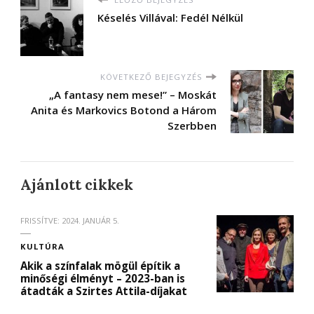
Késelés Villával: Fedél Nélkül
KÖVETKEZŐ BEJEGYZÉS
„A fantasy nem mese!” – Moskát
Anita és Markovics Botond a Három
Szerbben
Ajánlott cikkek
FRISSÍTVE:
2024. JANUÁR 5.
KULTÚRA
Akik a színfalak mögül építik a
minőségi élményt – 2023-ban is
átadták a Szirtes Attila-díjakat