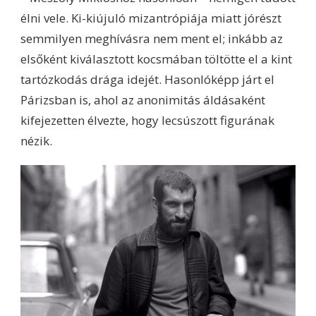
élni vele. Ki-kiújuló mizantrópiája miatt jórészt
semmilyen meghívásra nem ment el; inkább az
elsőként kiválasztott kocsmában töltötte el a kint
tartózkodás drága idejét. Hasonlóképp járt el
Párizsban is, ahol az anonimitás áldásaként
kifejezetten élvezte, hogy lecsúszott figurának
nézik.