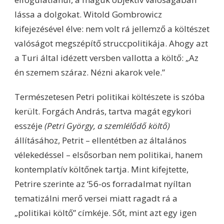
lássa a dolgokat. Witold Gombrowicz
kifejezésével élve: nem volt rá jellemző a költészet
valóságot megszépítő struccpolitikája. Ahogy azt
a Turi által idézett versben vallotta a költő: „Az
én szemem száraz. Nézni akarok vele.”
Természetesen Petri politikai költészete is szóba
került. Forgách András, tartva magát egykori
esszéje
(Petri György, a szemlélődő költő)
állításához, Petrit – ellentétben az általános
vélekedéssel – elsősorban nem politikai, hanem
kontemplatív költőnek tartja. Mint kifejtette,
Petrire szerinte az ‘56-os forradalmat nyíltan
tematizálni merő versei miatt ragadt rá a
„politikai költő” címkéje. Sőt, mint azt egy igen