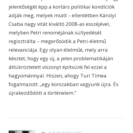
jelentőségét épp a kortárs politikai kondíciók
adják meg, melyek miatt – ellentétben Károlyi
Csaba nagy vitát kiváltó 2008-as esszéjével,
melyben Petri renoméjának süllyedését
regisztrálta – megerősödik a Petri-életmű
relevanciája. Egy olyan életműé, mely arra
késztet, hogy egy új, a jelen problematikáján
áttükröztetett viszonyt építsünk fel ezzel a
hagyománnyal. Hiszen, ahogy Turi Tímea
fogalmazott: „egy korszakban vagyunk újra. És
újrakezdődött a történelem.”
ELŐZŐ BEJEGYZÉS