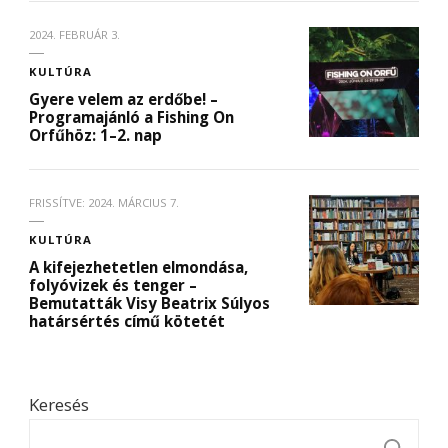
2024. FEBRUÁR 3.
KULTÚRA
Gyere velem az erdőbe! –
Programajánló a Fishing On
Orfűhöz: 1–2. nap
FRISSÍTVE:
2024. MÁRCIUS 7.
KULTÚRA
A kifejezhetetlen elmondása,
folyóvizek és tenger –
Bemutatták Visy Beatrix Súlyos
határsértés című kötetét
Keresés