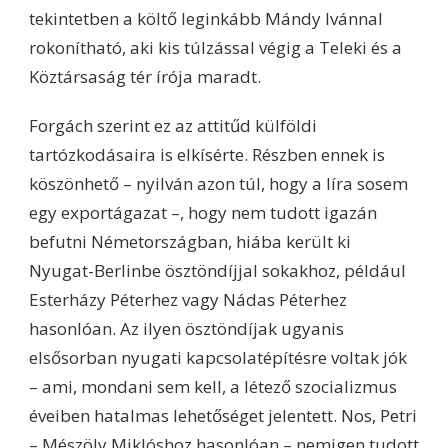
tekintetben a költő leginkább Mándy Ivánnal
rokonítható, aki kis túlzással végig a Teleki és a
Köztársaság tér írója maradt.
Forgách szerint ez az attitűd külföldi
tartózkodásaira is elkísérte. Részben ennek is
köszönhető – nyilván azon túl, hogy a líra sosem
egy exportágazat –, hogy nem tudott igazán
befutni Németországban, hiába került ki
Nyugat-Berlinbe ösztöndíjjal sokakhoz, például
Esterházy Péterhez vagy Nádas Péterhez
hasonlóan. Az ilyen ösztöndíjak ugyanis
elsősorban nyugati kapcsolatépítésre voltak jók
– ami, mondani sem kell, a létező szocializmus
éveiben hatalmas lehetőséget jelentett. Nos, Petri
– Mészöly Miklóshoz hasonlóan – nemigen tudott