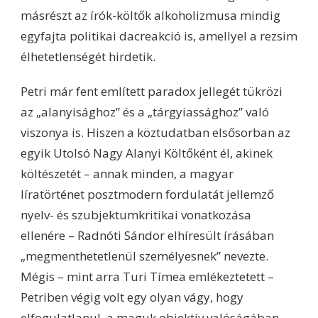
másrészt az írók-költők alkoholizmusa mindig
egyfajta politikai dacreakció is, amellyel a rezsim
élhetetlenségét hirdetik.
Petri már fent említett paradox jellegét tükrözi
az „alanyisághoz” és a „tárgyiassághoz” való
viszonya is. Hiszen a köztudatban elsősorban az
egyik Utolsó Nagy Alanyi Költőként él, akinek
költészetét – annak minden, a magyar
líratörténet posztmodern fordulatát jellemző
nyelv- és szubjektumkritikai vonatkozása
ellenére – Radnóti Sándor elhíresült írásában
„megmenthetetlenül személyesnek” nevezte.
Mégis – mint arra Turi Tímea emlékeztetett –
Petriben végig volt egy olyan vágy, hogy
elfogulatlanul, a maguk objektív valóságában