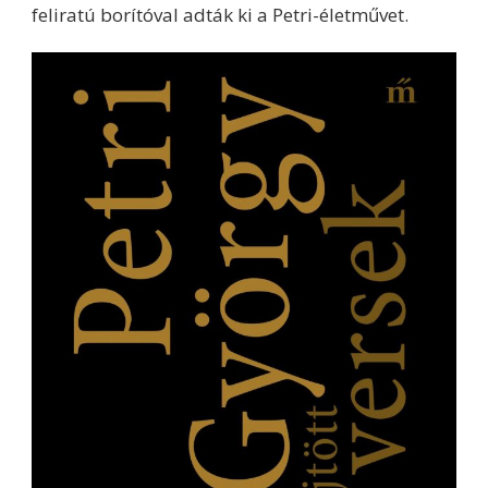
feliratú borítóval adták ki a Petri-életművet.