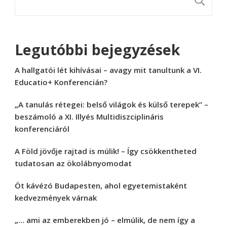
K
Legutóbbi bejegyzések
A hallgatói lét kihívásai – avagy mit tanultunk a VI.
Educatio+ Konferencián?
„A tanulás rétegei: belső világok és külső terepek” –
beszámoló a XI. Illyés Multidiszciplináris
konferenciáról
A Föld jövője rajtad is múlik! – Így csökkentheted
tudatosan az ökolábnyomodat
Öt kávézó Budapesten, ahol egyetemistaként
kedvezmények várnak
„… ami az emberekben jó – elmúlik, de nem így a