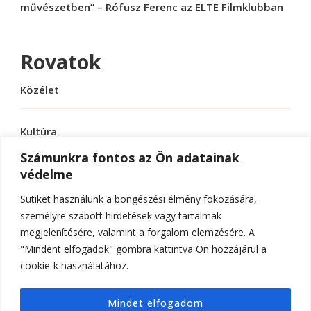
művészetben” – Rófusz Ferenc az ELTE Filmklubban
Rovatok
Közélet
Kultúra
Számunkra fontos az Ön adatainak
védelme
Sport
Sütiket használunk a böngészési élmény fokozására,
Tudomány
személyre szabott hirdetések vagy tartalmak
megjelenítésére, valamint a forgalom elemzésére. A
"Mindent elfogadok" gombra kattintva Ön hozzájárul a
cookie-k használatához.
© Szerzői jog 2026
ELTE Online
. Minden jog
Mindet elfogadom