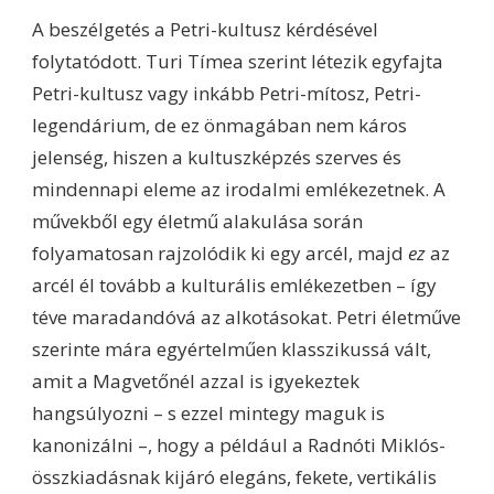
A beszélgetés a Petri-kultusz kérdésével
folytatódott. Turi Tímea szerint létezik egyfajta
Petri-kultusz vagy inkább Petri-mítosz, Petri-
legendárium, de ez önmagában nem káros
jelenség, hiszen a kultuszképzés szerves és
mindennapi eleme az irodalmi emlékezetnek. A
művekből egy életmű alakulása során
folyamatosan rajzolódik ki egy arcél, majd
ez
az
arcél él tovább a kulturális emlékezetben – így
téve maradandóvá az alkotásokat. Petri életműve
szerinte mára egyértelműen klasszikussá vált,
amit a Magvetőnél azzal is igyekeztek
hangsúlyozni – s ezzel mintegy maguk is
kanonizálni –, hogy a például a Radnóti Miklós-
összkiadásnak kijáró elegáns, fekete, vertikális