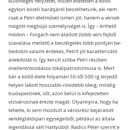
különleges helyzetét, hiszen esetében a költő
egykori közeli barátjáról beszélhetünk, aki nem
csak a Petri-életművet ismeri jól, hanem a versek
mögött megbújó személyiséget is. Így – érthető
módon – Forgách nem átallott (több vers fejből
szavalása mellett) a beszélgetés több pontján be-
bedobni valami érdekes, Petrit jól karakterizáló
anekdotát is. Így került szóba Petri részben
önellentmondásos lokálpatriotizmusa is. Mert
bár a költő élete folyamán 50-től 500-ig terjedő
helyen lakott hosszabb-rövidebb ideig, mindig
budapestinek, sőt, azon belül is kifejezetten
vízivárosinak érezte magát. Olyannyira, hogy ha
tehette, ki sem mozdult a városrész bejáratott
vendéglátóipari egységeiből, például az általa
legendássá vált Hattyúból. Radics Péter szerint e