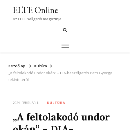
ELTE Online
Az ELTE hallgatói magazinja
Kezdőlap
Kultúra
„A feltolakodó undor okán” – DIA-beszélgetés Petri György
tekintetéről
2024. FEBRUÁR 1.
KULTÚRA
„A feltolakodó undor
okán” – DIA-