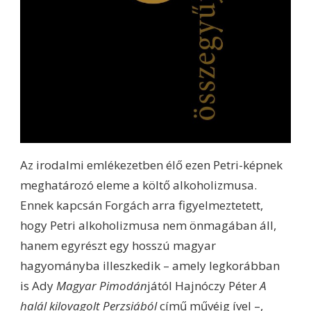
Az irodalmi emlékezetben élő ezen Petri-képnek
meghatározó eleme a költő alkoholizmusa.
Ennek kapcsán Forgách arra figyelmeztetett,
hogy Petri alkoholizmusa nem önmagában áll,
hanem egyrészt egy hosszú magyar
hagyományba illeszkedik – amely legkorábban
is Ady
Magyar Pimodán
jától Hajnóczy Péter
A
halál kilovagolt Perzsiából
című művéig ível –,