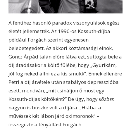
A fentihez hasonló paradox viszonyulások egész
életét jellemezték. Az 1996-os Kossuth-díjba
például Forgách szerint egyenesen
belebetegedett. Az akkori köztársasági elnök,
Göncz Árpád talán előre látva ezt, suttogta bele a
díj átadásakor a költő fülébe, hogy „Gyurikám,
jól fog neked állni ez a kis smukk”. Ennek ellenére
Petri a díj átvétele után szabályos depresszióba
esett, mondván, „mit csináljon ő most egy
Kossuth-díjas költőként?” De úgy, hogy
közben
nagyon is büszke volt a díjára. „Hiába: a
művészek két lábon járó oximoronok” –
összegezte a tényállást Forgách.