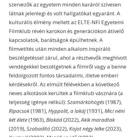
szervezők az egyetem minden karáról szívesen
látnak jelenlegi és volt hallgatókat egyaránt. A
kulturális élmény mellett az ELTE-NFI Egyetemi
Filmklub révén karokon és generációkon átívelő
kapcsolatok, barátságok épülhetnek. A
filmvetítés után minden alkalom inspiráló
beszélgetéssel zárul, ahol a résztvevők meghívott
vendégekkel beszélgetnek a filmről vagy a benne
feldolgozott fontos társadalmi, illetve emberi
kérdésekről. Az elmúlt félévekben a következő
neves alkotások kerültek a filmklub vásznára (a
teljesség igénye nélkül):
Szamárköhögés
(1987),
Ripacsok
(1981),
Hyppolit, a lakáj
(1931),
Mici néni
két élete
(1963),
Blokád
(2022),
Akik maradtak
(2019),
Szabadító
(2022),
Kojot négy lelke
(2023),