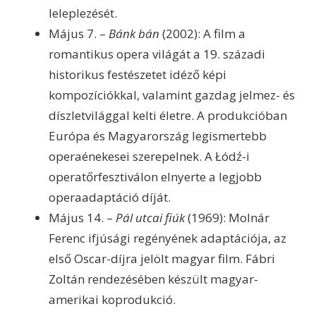
leleplezését.
Május 7. –
Bánk bán
(2002): A film a
romantikus opera világát a 19. századi
historikus festészetet idéző képi
kompozíciókkal, valamint gazdag jelmez- és
díszletvilággal kelti életre. A produkcióban
Európa és Magyarország legismertebb
operaénekesei szerepelnek. A Łódź-i
operatőrfesztiválon elnyerte a legjobb
operaadaptáció díját.
Május 14. –
Pál utcai fiúk
(1969): Molnár
Ferenc ifjúsági regényének adaptációja, az
első Oscar-díjra jelölt magyar film. Fábri
Zoltán rendezésében készült magyar-
amerikai koprodukció.