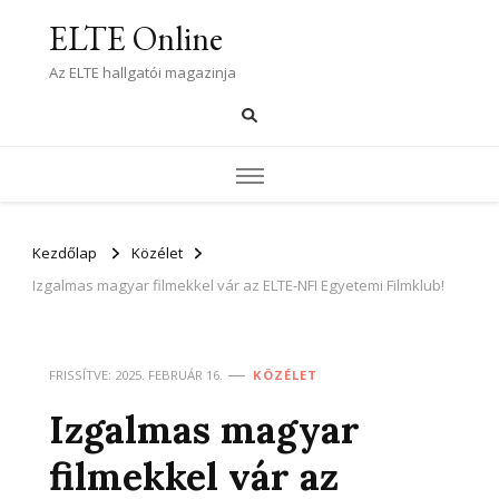
ELTE Online
Az ELTE hallgatói magazinja
Kezdőlap
Közélet
Izgalmas magyar filmekkel vár az ELTE-NFI Egyetemi Filmklub!
FRISSÍTVE:
2025. FEBRUÁR 16.
KÖZÉLET
Izgalmas magyar
filmekkel vár az