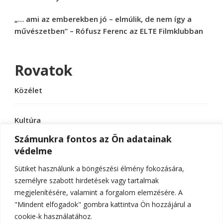
„… ami az emberekben jó – elmúlik, de nem így a
művészetben” – Rófusz Ferenc az ELTE Filmklubban
Rovatok
Közélet
Kultúra
Számunkra fontos az Ön adatainak
védelme
Sport
Sütiket használunk a böngészési élmény fokozására,
Tudomány
személyre szabott hirdetések vagy tartalmak
megjelenítésére, valamint a forgalom elemzésére. A
"Mindent elfogadok" gombra kattintva Ön hozzájárul a
cookie-k használatához.