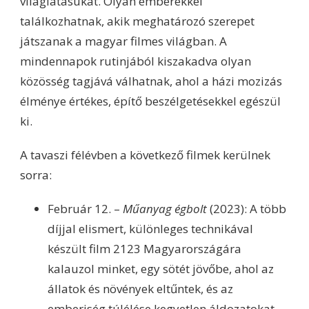
világlátásukat. Olyan emberekkel
találkozhatnak, akik meghatározó szerepet
játszanak a magyar filmes világban. A
mindennapok rutinjából kiszakadva olyan
közösség tagjává válhatnak, ahol a házi mozizás
élménye értékes, építő beszélgetésekkel egészül
ki.
A tavaszi félévben a következő filmek kerülnek
sorra:
Február 12. –
Műanyag égbolt
(2023): A több
díjjal elismert, különleges technikával
készült film 2123 Magyarországára
kalauzol minket, egy sötét jövőbe, ahol az
állatok és növények eltűntek, és az
emberiség túlélése kegyetlen áldozatokat