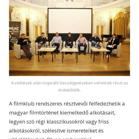
A vetítések után inspiráló beszélgetéseken vehetnek részt az
érdeklődők.
A filmklub rendszeres résztvevői felfedezhetik a
magyar filmtörténet kiemelkedő alkotásait,
legyen szó régi klasszikusokról vagy friss
alkotásokról, szélesítve ismereteiket és