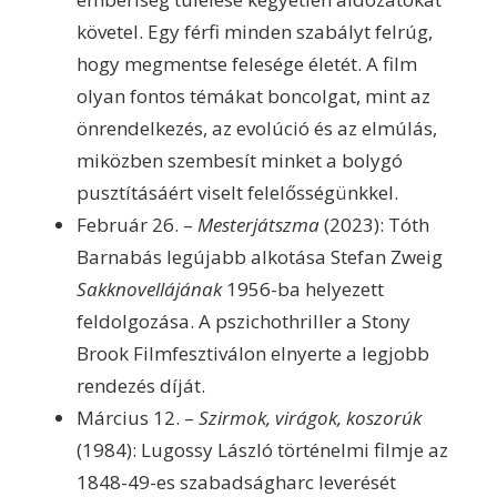
követel. Egy férfi minden szabályt felrúg,
hogy megmentse felesége életét. A film
olyan fontos témákat boncolgat, mint az
önrendelkezés, az evolúció és az elmúlás,
miközben szembesít minket a bolygó
pusztításáért viselt felelősségünkkel.
Február 26. –
Mesterjátszma
(2023): Tóth
Barnabás legújabb alkotása Stefan Zweig
Sakknovellájának
1956-ba helyezett
feldolgozása. A pszichothriller a Stony
Brook Filmfesztiválon elnyerte a legjobb
rendezés díját.
Március 12. –
Szirmok, virágok, koszorúk
(1984): Lugossy László történelmi filmje az
1848-49-es szabadságharc leverését