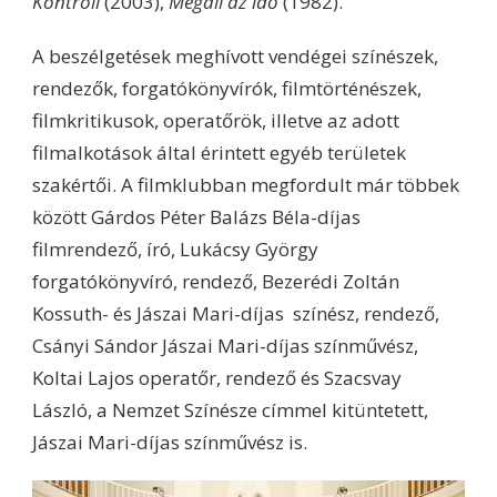
Kontroll
(2003),
Megáll az idő
(1982).
A beszélgetések meghívott vendégei színészek,
rendezők, forgatókönyvírók, filmtörténészek,
filmkritikusok, operatőrök, illetve az adott
filmalkotások által érintett egyéb területek
szakértői. A filmklubban megfordult már többek
között Gárdos Péter Balázs Béla-díjas
filmrendező, író, Lukácsy György
forgatókönyvíró, rendező, Bezerédi Zoltán
Kossuth- és Jászai Mari-díjas színész, rendező,
Csányi Sándor Jászai Mari-díjas színművész,
Koltai Lajos operatőr, rendező és Szacsvay
László, a Nemzet Színésze címmel kitüntetett,
Jászai Mari-díjas színművész is.