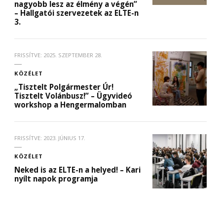
nagyobb lesz az élmény a végén”
– Hallgatói szervezetek az ELTE-n
3.
FRISSÍTVE:
2025. SZEPTEMBER 28.
KÖZÉLET
„Tisztelt Polgármester Úr!
Tisztelt Volánbusz!” – Ügyvideó
workshop a Hengermalomban
FRISSÍTVE:
2023. JÚNIUS 17.
KÖZÉLET
Neked is az ELTE-n a helyed! – Kari
nyílt napok programja