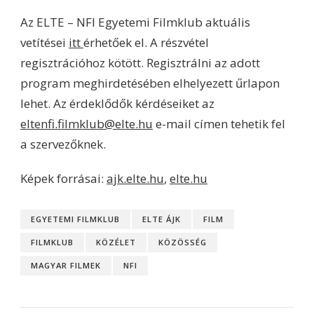
Az ELTE – NFI Egyetemi Filmklub aktuális
vetítései
itt
érhetőek el. A részvétel
regisztrációhoz kötött. Regisztrálni az adott
program meghirdetésében elhelyezett űrlapon
lehet. Az érdeklődők kérdéseiket az
eltenfi.filmklub@elte.hu
e-mail címen tehetik fel
a szervezőknek.
Képek forrásai:
ajk.elte.hu
,
elte.hu
EGYETEMI FILMKLUB
ELTE ÁJK
FILM
FILMKLUB
KÖZÉLET
KÖZÖSSÉG
MAGYAR FILMEK
NFI