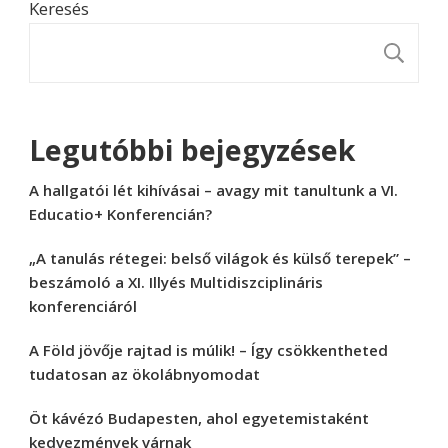
Keresés
K
Legutóbbi bejegyzések
A hallgatói lét kihívásai – avagy mit tanultunk a VI.
Educatio+ Konferencián?
„A tanulás rétegei: belső világok és külső terepek” –
beszámoló a XI. Illyés Multidiszciplináris
konferenciáról
A Föld jövője rajtad is múlik! – Így csökkentheted
tudatosan az ökolábnyomodat
Öt kávézó Budapesten, ahol egyetemistaként
kedvezmények várnak