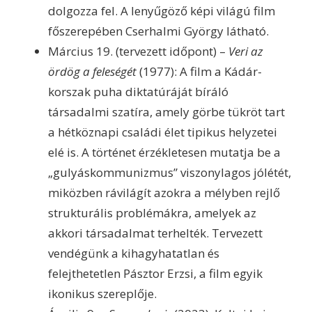
dolgozza fel. A lenyűgöző képi világú film
főszerepében Cserhalmi György látható.
Március 19. (tervezett időpont) –
Veri az
ördög a feleségét
(1977): A film a Kádár-
korszak puha diktatúráját bíráló
társadalmi szatíra, amely görbe tükröt tart
a hétköznapi családi élet tipikus helyzetei
elé is. A történet érzékletesen mutatja be a
„gulyáskommunizmus” viszonylagos jólétét,
miközben rávilágít azokra a mélyben rejlő
strukturális problémákra, amelyek az
akkori társadalmat terhelték. Tervezett
vendégünk a kihagyhatatlan és
felejthetetlen Pásztor Erzsi, a film egyik
ikonikus szereplője.