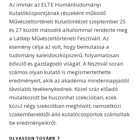
Az immár az ELTE Humántudományi
Kutatóközpontjának részeként működő
Művészettörténeti Kutatóintézet szeptember 25
és 27 között második alkalommal rendezte meg
a Látkép Művészettörténeti Fesztivált. Az
esemény célja az volt, hogy bemutassa a
tudomány kaleidoszkópszerű, folyamatosan
bővülő és gazdagodó világát. A fesztivál során
számos olyan kutató is megismertethette
eredményeit, akik az akadémia mindennapjaitól
távolabb tevékenykednek. Közel száz előadó
mutatkozott be huszonhat szekcióban, ezek
közül négy szekcióban meghívott, nemzetközi
szakemberekből álló kutatócsoportok számoltak
be eredményeikről.
OLVASSON TOVÁBB