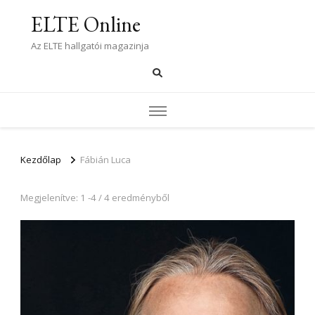
ELTE Online
Az ELTE hallgatói magazinja
Kezdőlap
Fábián Luca
Megjelenítve: 1 -4 / 4 eredményből