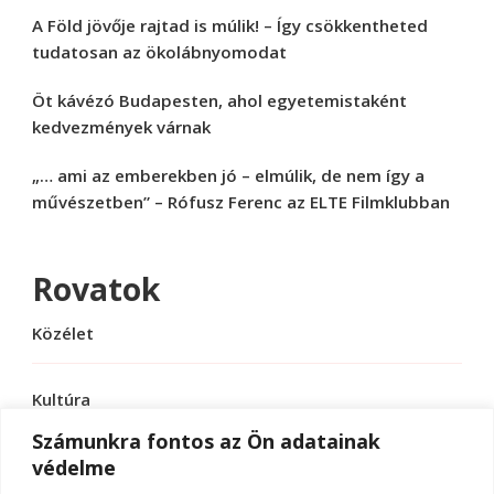
A Föld jövője rajtad is múlik! – Így csökkentheted
tudatosan az ökolábnyomodat
Öt kávézó Budapesten, ahol egyetemistaként
kedvezmények várnak
„… ami az emberekben jó – elmúlik, de nem így a
művészetben” – Rófusz Ferenc az ELTE Filmklubban
Rovatok
Közélet
Kultúra
Számunkra fontos az Ön adatainak
védelme
Sport