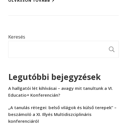
OLVASSON TOVÁBB
Keresés
K
Legutóbbi bejegyzések
A hallgatói lét kihívásai – avagy mit tanultunk a VI.
Educatio+ Konferencián?
„A tanulás rétegei: belső világok és külső terepek” –
beszámoló a XI. Illyés Multidiszciplináris
konferenciáról