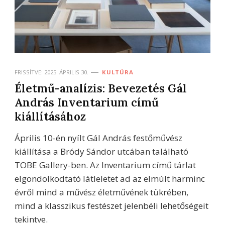
FRISSÍTVE:
2025. ÁPRILIS 30.
KULTÚRA
Életmű-analízis: Bevezetés Gál
András Inventarium című
kiállításához
Április 10-én nyílt Gál András festőművész
kiállítása a Bródy Sándor utcában található
TOBE Gallery-ben. Az Inventarium című tárlat
elgondolkodtató látleletet ad az elmúlt harminc
évről mind a művész életművének tükrében,
mind a klasszikus festészet jelenbéli lehetőségeit
tekintve.