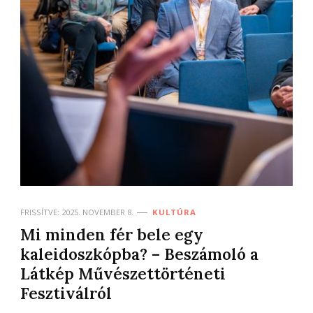
FRISSÍTVE:
2025. NOVEMBER 8.
KULTÚRA
Mi minden fér bele egy
kaleidoszkópba? – Beszámoló a
Látkép Művészettörténeti
Fesztiválról