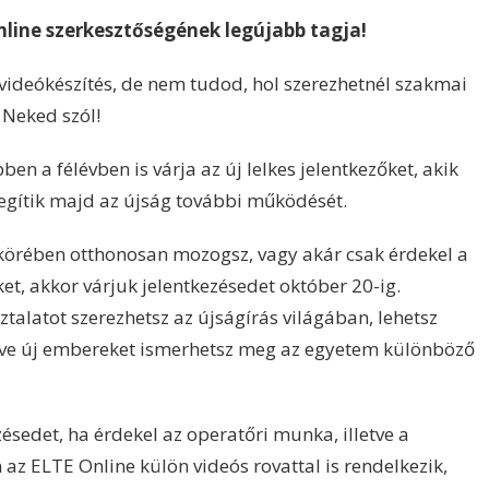
Online szerkesztőségének legújabb tagja!
a videókészítés, de nem tudod, hol szerezhetnél szakmai
 Neked szól!
en a félévben is várja az új lelkes jelentkezőket, akik
egítik majd az újság további működését.
örében otthonosan mozogsz, vagy akár csak érdekel a
ket, akkor várjuk jelentkezésedet október 20-ig.
talatot szerezhetsz az újságírás világában, lehetsz
letve új embereket ismerhetsz meg az egyetem különböző
ésedet, ha érdekel az operatőri munka, illetve a
az ELTE Online külön videós rovattal is rendelkezik,