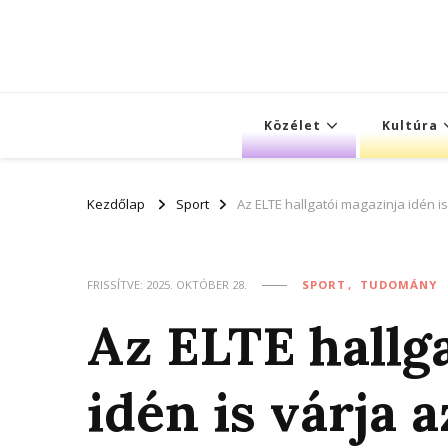
Közélet
Kultúra
Kezdőlap
Sport
Az ELTE hallgatói magazinja idén is
FRISSÍTVE:
2025. OKTÓBER 28.
SPORT
TUDOMÁNY
Az ELTE hallg
idén is várja a