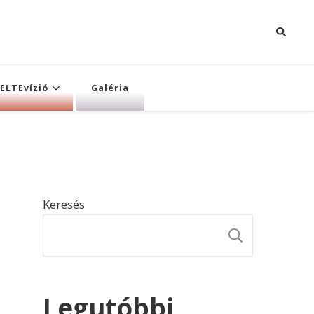
ELTEvízió
Galéria
Keresés
KERESÉ
Legutóbbi