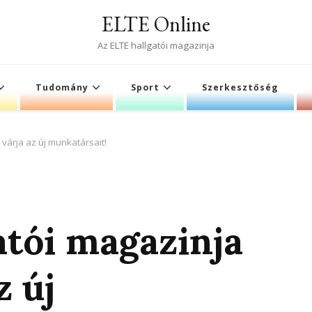
ELTE Online
Az ELTE hallgatói magazinja
Tudomány
Sport
Szerkesztőség
 várja az új munkatársait!
atói magazinja
z új