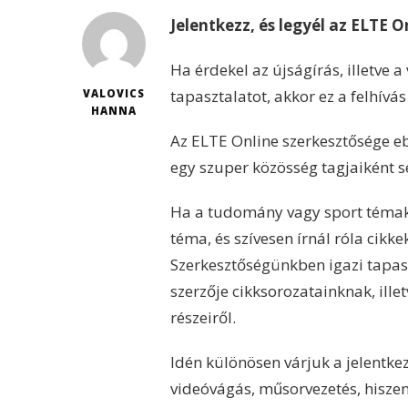
Jelentkezz, és legyél az ELTE 
Ha érdekel az újságírás, illetve 
tapasztalatot, akkor ez a felhívás
VALOVICS
HANNA
Az ELTE Online szerkesztősége ebb
egy szuper közösség tagjaiként s
Ha a tudomány vagy sport témak
téma, és szívesen írnál róla cikke
Szerkesztőségünkben igazi tapasz
szerzője cikksorozatainknak, il
részeiről.
Idén különösen várjuk a jelentkez
videóvágás, műsorvezetés, hiszen 