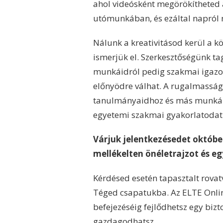
ahol videósként megörökítheted 
utómunkában, és ezáltal napról 
Nálunk a kreativitásod kerül a k
ismerjük el. Szerkesztőségünk tag
munkáidról pedig szakmai igazol
előnyödre válhat. A rugalmasság
tanulmányaidhoz és más munkáid
egyetemi szakmai gyakorlatodat 
Várjuk jelentkezésedet októbe
mellékelten önéletrajzot és eg
Kérdésed esetén tapasztalt rova
Téged csapatukba. Az ELTE Onli
befejezéséig fejlődhetsz egy bizt
gazdagodhatsz.