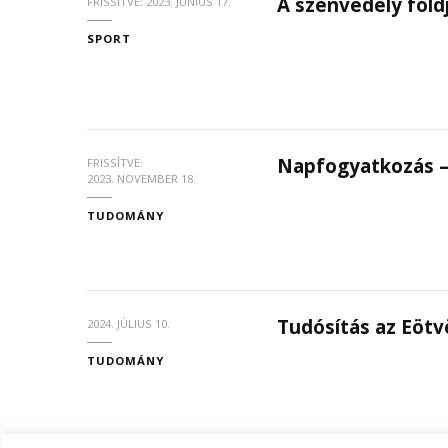
A szenvedély föld
FRISSÍTVE:
2023. JÚNIUS 17.
SPORT
Napfogyatkozás –
FRISSÍTVE:
2023. NOVEMBER 18.
TUDOMÁNY
Tudósítás az Eötv
2024. JÚLIUS 10.
TUDOMÁNY