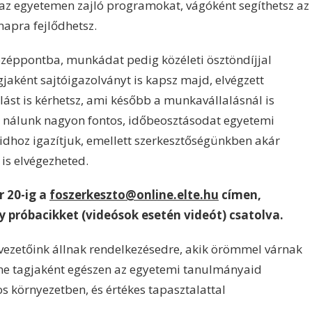
az egyetemen zajló programokat, vágóként segíthetsz az
napra fejlődhetsz.
özéppontba, munkádat pedig közéleti ösztöndíjjal
jaként sajtóigazolványt is kapsz majd, elvégzett
ást is kérhetsz, ami később a munkavállalásnál is
 nálunk nagyon fontos, időbeosztásodat egyetemi
hoz igazítjuk, emellett szerkesztőségünkben akár
is elvégezheted.
r 20-ig a
foszerkeszto@online.elte.hu
címen,
y próbacikket (videósok esetén videót) csatolva.
tvezetőink állnak rendelkezésedre, akik örömmel várnak
ne tagjaként egészen az egyetemi tanulmányaid
os környezetben, és értékes tapasztalattal