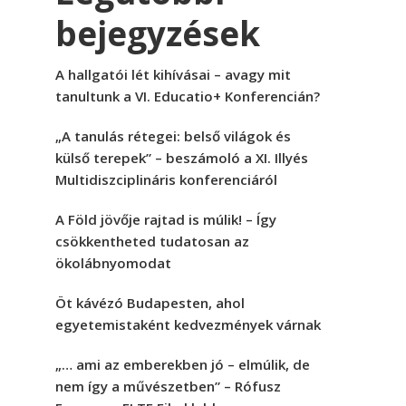
bejegyzések
A hallgatói lét kihívásai – avagy mit
tanultunk a VI. Educatio+ Konferencián?
„A tanulás rétegei: belső világok és
külső terepek” – beszámoló a XI. Illyés
Multidiszciplináris konferenciáról
A Föld jövője rajtad is múlik! – Így
csökkentheted tudatosan az
ökolábnyomodat
Öt kávézó Budapesten, ahol
egyetemistaként kedvezmények várnak
„… ami az emberekben jó – elmúlik, de
nem így a művészetben” – Rófusz