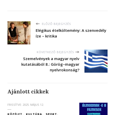
ELŐZŐ BEJEGYZÉS
Elégikus ételköltemény: A szenvedély
íze – kritika
KÖVETKEZŐ BEJEGYZÉS
Szemelvények a magyar nyelv
kutatásából 8.: Görög–magyar
nyelvrokonság?
Ajánlott cikkek
FRISSÍTVE:
2025. MÁJUS 12.
KÖZÉLET
KULTÚRA
SPORT