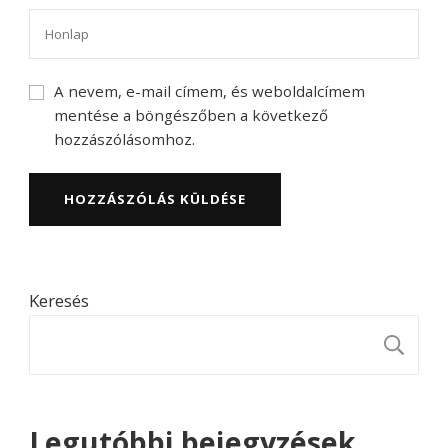
A nevem, e-mail címem, és weboldalcímem
mentése a böngészőben a következő
hozzászólásomhoz.
Keresés
K
Legutóbbi bejegyzések