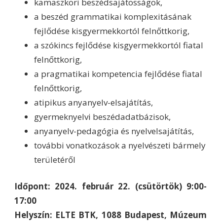
kamaszkori beszédsajátosságok,
a beszéd grammatikai komplexitásának
fejlődése kisgyermekkortól felnőttkorig,
a szókincs fejlődése kisgyermekkortól fiatal
felnőttkorig,
a pragmatikai kompetencia fejlődése fiatal
felnőttkorig,
atipikus anyanyelv-elsajátítás,
gyermeknyelvi beszédadatbázisok,
anyanyelv-pedagógia és nyelvelsajátítás,
további vonatkozások a nyelvészeti bármely
területéről
Időpont: 2024. február 22. (csütörtök) 9:00-
17:00
Helyszín: ELTE BTK, 1088 Budapest, Múzeum