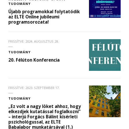
TUDOMÁNY
Újabb programokkal folytatódik
az ELTE Online jubileumi
programsorozata!
FRISSÍTVE:
2024. AUGUSZTUS 28.
TUDOMÁNY
20. Félúton Konferencia
FRISSÍTVE:
2023. SZEPTEMBER 17.
TUDOMÁNY
„Ez volt a nagy löket ahhoz, hogy
elkezdjek kutatással foglalkozni”
– interjú Forgács Bálint kísérleti
pszichológussal, az ELTE
Babalabor munkatársával (1.)