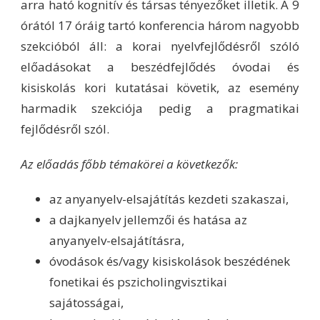
arra ható kognitív és társas tényezőket illetik. A 9
órától 17 óráig tartó konferencia három nagyobb
szekcióból áll: a korai nyelvfejlődésről szóló
előadásokat a beszédfejlődés óvodai és
kisiskolás kori kutatásai követik, az esemény
harmadik szekciója pedig a pragmatikai
fejlődésről szól.
Az előadás főbb témakörei a következők:
az anyanyelv-elsajátítás kezdeti szakaszai,
a dajkanyelv jellemzői és hatása az
anyanyelv-elsajátításra,
óvodások és/vagy kisiskolások beszédének
fonetikai és pszicholingvisztikai
sajátosságai,