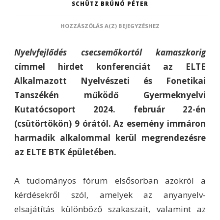
SCHÜTZ BRÚNÓ PÉTER
TUDOMÁNYOS
HOZZÁSZÓLÁS A(Z)
BEJEGYZÉSHEZ
KONFERENCIA
A
Nyelvfejlődés csecsemőkortól kamaszkorig
NYELVFEJLŐDÉSRŐL
címmel hirdet konferenciát az ELTE
Alkalmazott Nyelvészeti és Fonetikai
Tanszékén működő Gyermeknyelvi
Kutatócsoport 2024. február 22-én
(csütörtökön) 9 órától. Az esemény immáron
harmadik alkalommal kerül megrendezésre
az ELTE BTK épületében.
A tudományos fórum elsősorban azokról a
kérdésekről szól, amelyek az anyanyelv-
elsajátítás különböző szakaszait, valamint az