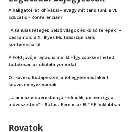
A hallgatói lét kihívásai – avagy mit tanultunk a VI.
Educatio+ Konferencián?
„A tanulás rétegei: belső világok és külső terepek” –
beszámoló a XI. Illyés Multidiszciplináris
konferenciáról
A Föld jövője rajtad is múlik! – Így csökkentheted
tudatosan az ökolábnyomodat
Öt kávézó Budapesten, ahol egyetemistaként
kedvezmények várnak
„… ami az emberekben jó – elmúlik, de nem így a
művészetben” – Rófusz Ferenc az ELTE Filmklubban
Rovatok