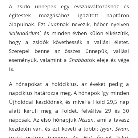
A zsidó ünnepek egy évszakváltozáshoz és
égitestek mozgásához igazított naptáron
alapulnak. Ezt
Luah
nak nevezik, héber nyelven
’kalendárium’
, és minden évben külön elkészítik,
hogy a zsidók követhessék a vallási életet.
Szerepel benne az összes ünnepük, vallási
eseményük, valamint a
Shabbat
ok eleje és vége
is.
A hónapokat a holdciklus, az éveket pedig a
napciklus határozza meg. A hónapok így minden
Újholddal kezdődnek, és mivel a Hold 29,5 nap
alatt kerüli meg a Földet, felváltva 29 és 30
naposak. Az első hónapjuk
Nissan
, ami a tavasz
kezdetén van, és ezt követi a többi:
Iyyar
,
Sivan
,
majd nyáron
Tammuz
,
Av
,
Elul
, ősszel
Tishri
,