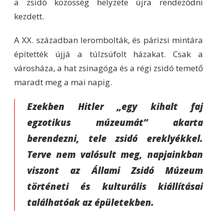
a zsidó közösség helyzete újra rendeződni
kezdett.
A XX. században lerombolták, és párizsi mintára
építették újjá a túlzsúfolt házakat. Csak a
városháza, a hat zsinagóga és a régi zsidó temető
maradt meg a mai napig.
Ezekben Hitler „egy kihalt faj
egzotikus múzeumát” akarta
berendezni, tele zsidó ereklyékkel.
Terve nem valósult meg, napjainkban
viszont az Állami Zsidó Múzeum
történeti és kulturális kiállításai
találhatóak az épületekben.