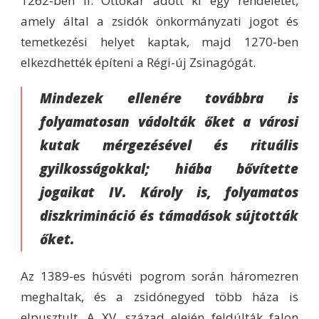
1262-ben II. Ottokár adott ki egy rendeletet,
amely által a zsidók önkormányzati jogot és
temetkezési helyet kaptak, majd 1270-ben
elkezdhették építeni a Régi-új Zsinagógát.
Mindezek ellenére továbbra is
folyamatosan vádolták őket a városi
kutak mérgezésével és rituális
gyilkosságokkal; hiába bővítette
jogaikat IV. Károly is, folyamatos
diszkrimináció és támadások sújtották
őket.
Az 1389-es húsvéti pogrom során háromezren
meghaltak, és a zsidónegyed több háza is
elpusztult. A XV. század elején feldúlták falon