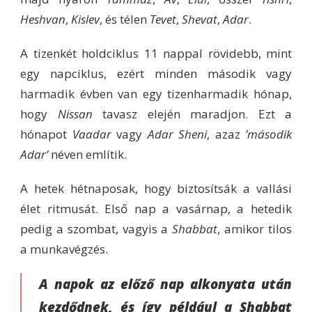
Heshvan
,
Kislev
, és télen
Tevet
,
Shevat
,
Adar
.
A tizenkét holdciklus 11 nappal rövidebb, mint
egy napciklus, ezért minden második vagy
harmadik évben van egy tizenharmadik hónap,
hogy
Nissan
tavasz elején maradjon. Ezt a
hónapot
Vaadar
vagy
Adar Sheni
, azaz
’második
Adar’
néven említik.
A hetek hétnaposak, hogy biztosítsák a vallási
élet ritmusát. Első nap a vasárnap, a hetedik
pedig a szombat, vagyis a
Shabbat
, amikor tilos
a munkavégzés.
A napok az előző nap alkonyata után
kezdődnek, és így például a
Shabbat