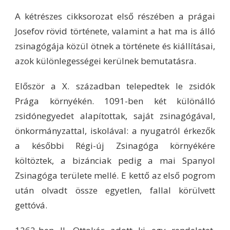
A kétrészes cikksorozat első részében a prágai
Josefov rövid története, valamint a hat ma is álló
zsinagógája közül ötnek a története és kiállításai,
azok különlegességei kerülnek bemutatásra.
Először a X. században telepedtek le zsidók
Prága környékén. 1091-ben két különálló
zsidónegyedet alapítottak, saját zsinagógával,
önkormányzattal, iskolával: a nyugatról érkezők
a későbbi Régi-új Zsinagóga környékére
költöztek, a bizánciak pedig a mai Spanyol
Zsinagóga területe mellé. E kettő az első pogrom
után olvadt össze egyetlen, fallal körülvett
gettóvá.