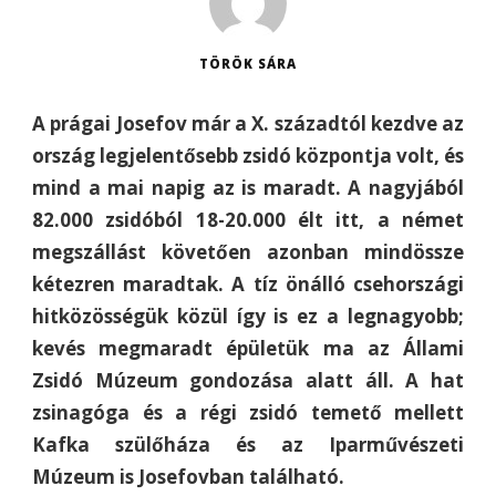
TÖRÖK SÁRA
A prágai Josefov már
a X. századtól kezdve
az
ország legjelentősebb zsidó központja volt, és
mind a mai napig az is maradt
. A nagyjából
82.000 zsidóból 18-20.000 élt itt, a német
megszállást követően azonban mindössze
kétezren maradtak. A tíz önálló csehországi
hitközösségük közül így is ez a legnagyobb;
kevés megmaradt épületük ma az Állami
Zsidó Múzeum gondozása alatt áll. A hat
zsinagóga és a régi zsidó temető mellett
Kafka szülőháza és az Iparművészeti
Múzeum is
Josefovban található.