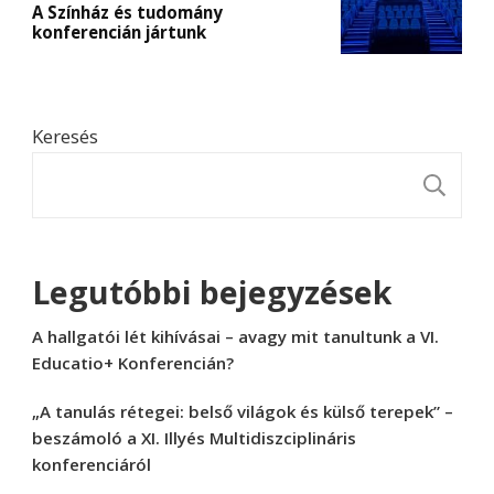
A Színház és tudomány
konferencián jártunk
Keresés
K
Legutóbbi bejegyzések
A hallgatói lét kihívásai – avagy mit tanultunk a VI.
Educatio+ Konferencián?
„A tanulás rétegei: belső világok és külső terepek” –
beszámoló a XI. Illyés Multidiszciplináris
konferenciáról