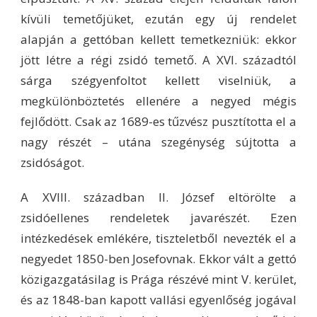
kívüli temetőjüket, ezután egy új rendelet
alapján a gettóban kellett temetkezniük: ekkor
jött létre a régi zsidó temető. A XVI. századtól
sárga szégyenfoltot kellett viselniük, a
megkülönböztetés ellenére a negyed mégis
fejlődött. Csak az 1689-es tűzvész pusztította el a
nagy részét – utána szegénység sújtotta a
zsidóságot.
A XVIII. században II. József eltörölte a
zsidóellenes rendeletek javarészét. Ezen
intézkedések emlékére, tiszteletből nevezték el a
negyedet 1850-ben Josefovnak. Ekkor vált a gettó
közigazgatásilag is Prága részévé mint V. kerület,
és az 1848-ban kapott vallási egyenlőség jogával