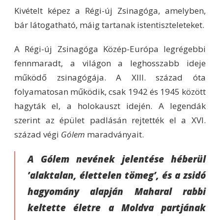
Kivételt képez a Régi-új Zsinagóga, amelyben,
bár látogatható, máig tartanak istentiszteleteket.
A Régi-új Zsinagóga Közép-Európa legrégebbi
fennmaradt, a világon a leghosszabb ideje
működő zsinagógája. A XIII. század óta
folyamatosan működik, csak 1942 és 1945 között
hagyták el, a holokauszt idején. A legendák
szerint az épület padlásán rejtették el a XVI.
század végi
Gólem
maradványait.
A Gólem nevének jelentése héberül
’alaktalan, élettelen tömeg’
, és a zsidó
hagyomány alapján Maharal rabbi
keltette életre a Moldva partjának