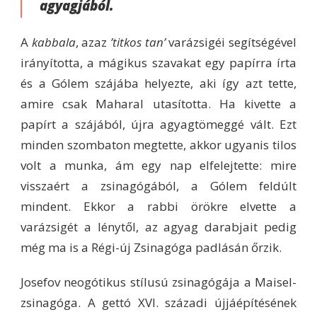
agyagjából.
A
kabbala
, azaz
’titkos tan’
varázsigéi segítségével
irányította, a mágikus szavakat egy papírra írta
és a Gólem szájába helyezte, aki így azt tette,
amire csak Maharal utasította. Ha kivette a
papírt a szájából, újra agyagtömeggé vált. Ezt
minden szombaton megtette, akkor ugyanis tilos
volt a munka, ám egy nap elfelejtette: mire
visszaért a zsinagógából, a Gólem feldúlt
mindent. Ekkor a rabbi örökre elvette a
varázsigét a lénytől, az agyag darabjait pedig
még ma is a Régi-új Zsinagóga padlásán őrzik.
Josefov neogótikus stílusú zsinagógája a Maisel-
zsinagóga. A gettó XVI. századi újjáépítésének