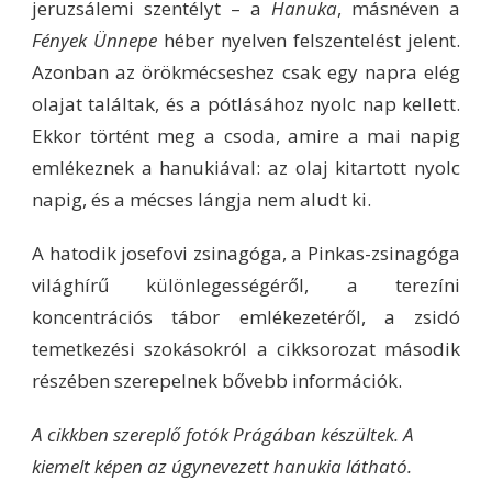
jeruzsálemi szentélyt – a
Hanuka
, másnéven a
Fények Ünnepe
héber nyelven felszentelést jelent.
Azonban az örökmécseshez csak egy napra elég
olajat találtak, és a pótlásához nyolc nap kellett.
Ekkor történt meg a csoda, amire a mai napig
emlékeznek a hanukiával: az olaj kitartott nyolc
napig, és a mécses lángja nem aludt ki.
A hatodik josefovi zsinagóga, a Pinkas-zsinagóga
világhírű különlegességéről, a terezíni
koncentrációs tábor emlékezetéről, a zsidó
temetkezési szokásokról a cikksorozat második
részében szerepelnek bővebb információk.
A cikkben szereplő fotók Prágában készültek. A
kiemelt képen az úgynevezett hanukia látható.