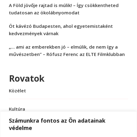
A Föld jövője rajtad is múlik! – Így csökkentheted
tudatosan az ökolábnyomodat
Öt kávézó Budapesten, ahol egyetemistaként
kedvezmények várnak
„… ami az emberekben jó – elmúlik, de nem így a
művészetben” – Rófusz Ferenc az ELTE Filmklubban
Rovatok
Közélet
Kultúra
Számunkra fontos az Ön adatainak
védelme
Sport