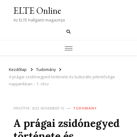
ELTE Online
Az ELTE hallgatói magazinja
Kezdőlap
Tudomány
A prágai zsidónegyed története és kulturális jelentősége
napjainkban – 1. rész
FRISSÍTVE:
2023. NOVEMBER 15.
TUDOMÁNY
A prágai zsidónegyed
története és