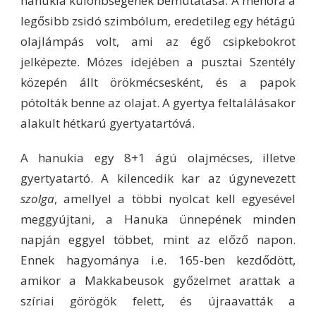
hanukia különbségének bemutatása. A menóra a
legősibb zsidó szimbólum, eredetileg egy hétágú
olajlámpás volt, ami az égő csipkebokrot
jelképezte. Mózes idejében a pusztai Szentély
közepén állt örökmécsesként, és a papok
pótolták benne az olajat. A gyertya feltalálásakor
alakult hétkarú gyertyatartóvá.
A hanukia egy 8+1 ágú olajmécses, illetve
gyertyatartó. A kilencedik kar az úgynevezett
szolga
, amellyel a többi nyolcat kell egyesével
meggyújtani, a Hanuka ünnepének minden
napján eggyel többet, mint az előző napon.
Ennek hagyománya i.e. 165-ben kezdődött,
amikor a Makkabeusok győzelmet arattak a
szíriai görögök felett, és újraavatták a