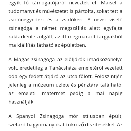
egyik fő támogatójáról nevezték el. Maisel a
tudományt és művészetet is pártolta, sokat tett a
zsidónegyedért és a zsidókért. A nevét viselő
zsinagóga a német megszállás alatt egyfajta
raktárként szolgált, az itt megmaradt tárgyakból
ma kiállítás látható az épületben.
A Magas-zsinagóga az elöljárók imádkozóhelye
volt, eredetileg a Tanácsháza emeletéről vezetett
oda egy fedett átjáró az utca fölött. Földszintjén
jelenleg a múzeum üzlete és pénztára található,
az emeleti imatermet pedig a mai napig
használják.
A Spanyol Zsinagóga mór stílusban épült,
szefárd hagyományokat tükröző díszítésekkel. Az