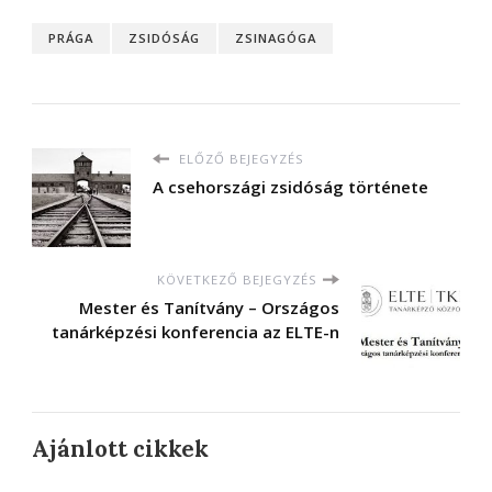
PRÁGA
ZSIDÓSÁG
ZSINAGÓGA
ELŐZŐ BEJEGYZÉS
A csehországi zsidóság története
KÖVETKEZŐ BEJEGYZÉS
Mester és Tanítvány – Országos
tanárképzési konferencia az ELTE-n
Ajánlott cikkek