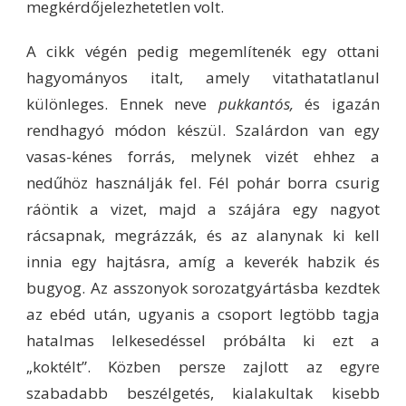
megkérdőjelezhetetlen volt.
A cikk végén pedig megemlítenék egy ottani
hagyományos italt, amely vitathatatlanul
különleges. Ennek neve
pukkantós,
és igazán
rendhagyó módon készül. Szalárdon van egy
vasas-kénes forrás, melynek vizét ehhez a
nedűhöz használják fel. Fél pohár borra csurig
ráöntik a vizet, majd a szájára egy nagyot
rácsapnak, megrázzák, és az alanynak ki kell
innia egy hajtásra, amíg a keverék habzik és
bugyog. Az asszonyok sorozatgyártásba kezdtek
az ebéd után, ugyanis a csoport legtöbb tagja
hatalmas lelkesedéssel próbálta ki ezt a
„koktélt”. Közben persze zajlott az egyre
szabadabb beszélgetés, kialakultak kisebb