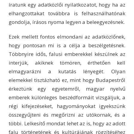
íratunk egy adatközlői nyilatkozatot, hogy ha az
elhangzottakat továbbra is felhasználhatónak
gondolja, írásos nyoma legyen a beleegyezésnek.
Ezek mellett fontos elmondani az adatközlőnek,
hogy pontosan mi is a célja a beszélgetésnek.
Többnyire idős, falusi emberekkel készülnek az
interjúk, akiknek tömören, érthetően kell
elmagyarázni a kutatás lényegét. Olyan
elemekkel tisztázható ez, mint hogy Budapestről
érkeztünk egy egyetemről, magyar nyelvű
emberek különleges beszédformáit vizsgáljuk, a
régi kifejezéseket, hagyományokat igyekszünk
összegyűjteni és megőrizni az utókornak, és a
többi. Lelkesítő mondat lehet az is, hogy az adott
falu történetének és kultúrájának rögzítéséhez