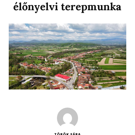
élőnyelvi terepmunka
TÖRÖK SÁRA