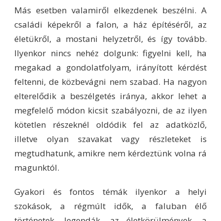
Más esetben valamiről elkezdenek beszélni. A
családi képekről a falon, a ház építéséről, az
életükről, a mostani helyzetről, és így tovább.
Ilyenkor nincs nehéz dolgunk: figyelni kell, ha
megakad a gondolatfolyam, irányított kérdést
feltenni, de közbevágni nem szabad. Ha nagyon
elterelődik a beszélgetés iránya, akkor lehet a
megfelelő módon kicsit szabályozni, de az ilyen
kötetlen részeknél oldódik fel az adatközlő,
illetve olyan szavakat vagy részleteket is
megtudhatunk, amikre nem kérdeztünk volna rá
magunktól.
Gyakori és fontos témák ilyenkor a helyi
szokások, a régmúlt idők, a faluban élő
történetek, legendák, az életkörülmények, a