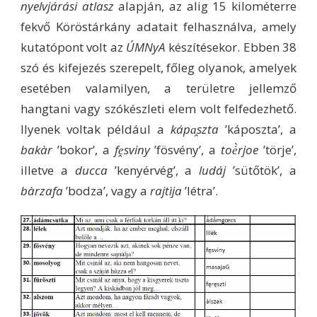
nyelvjárási atlasz
alapján, az alig 15 kilométerre
fekvő Köröstárkány adatait felhasználva, amely
kutatópont volt az
ÚMNyA
készítésekor. Ebben 38
szó és kifejezés szerepelt, főleg olyanok, amelyek
esetében valamilyen, a területre jellemző
hangtani vagy szókészleti elem volt felfedezhető.
Ilyenek voltak például a
kápa̭szta
’káposzta’, a
bakàr
’bokor’, a
fḙsviny
’fösvény’, a
toė̀rjoe
’törje’,
illetve a
ducca
’kenyérvég’, a
ludáj
’sütőtök’, a
bàrzafa
’bodza’, vagy a
rajtìja
’létra’.