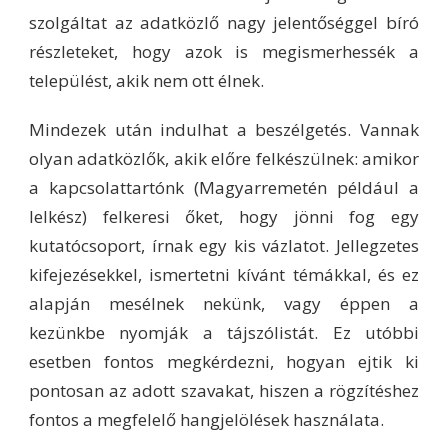
szolgáltat az adatközlő nagy jelentőséggel bíró
részleteket, hogy azok is megismerhessék a
települést, akik nem ott élnek.
Mindezek után indulhat a beszélgetés. Vannak
olyan adatközlők, akik előre felkészülnek: amikor
a kapcsolattartónk (Magyarremetén például a
lelkész) felkeresi őket, hogy jönni fog egy
kutatócsoport, írnak egy kis vázlatot. Jellegzetes
kifejezésekkel, ismertetni kívánt témákkal, és ez
alapján mesélnek nekünk, vagy éppen a
kezünkbe nyomják a tájszólistát. Ez utóbbi
esetben fontos megkérdezni, hogyan ejtik ki
pontosan az adott szavakat, hiszen a rögzítéshez
fontos a megfelelő hangjelölések használata.