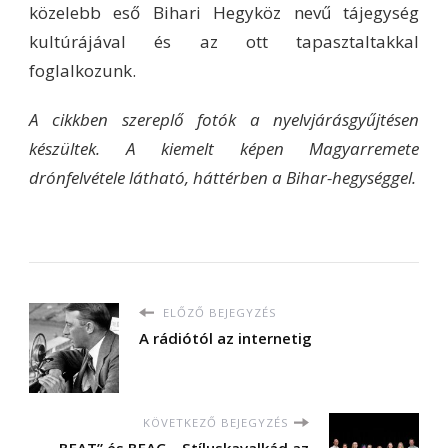
közelebb eső Bihari Hegyköz nevű tájegység
kultúrájával és az ott tapasztaltakkal
foglalkozunk.
A cikkben szereplő fotók a nyelvjárásgyűjtésen
készültek. A kiemelt képen Magyarremete
drónfelvétele látható, háttérben a Bihar-hegységgel.
ELŐZŐ BEJEGYZÉS
A rádiótól az internetig
KÖVETKEZŐ BEJEGYZÉS
„BEAT” és BEAC – Stíluskavalkád az