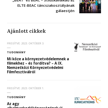
ELTE-BEAC táncszakosztályának
gálaestjén
Ajánlott cikkek
FRISSÍTVE:
2023. OKTÓBER 3.
TUDOMÁNY
Mi köze a környezetvédelemnek a
filmekhez – és fordítva? – A IX.
Nemzetközi Környezetvédelmi
Filmfesztiválról
FRISSÍTVE:
2023. OKTÓBER 1.
TUDOMÁNY
Az agy
alkalmazkodóképességének új