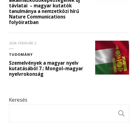
távlatai – magyar kutatók
tanulmánya a nemzetközi hírű
Nature Communications
folyóiratban
2024. FEBRUÁR 2.
TUDOMÁNY
Szemelvények a magyar nyelv
kutatásából 7.: Mongol–magyar
nyelvrokonság
Keresés
K