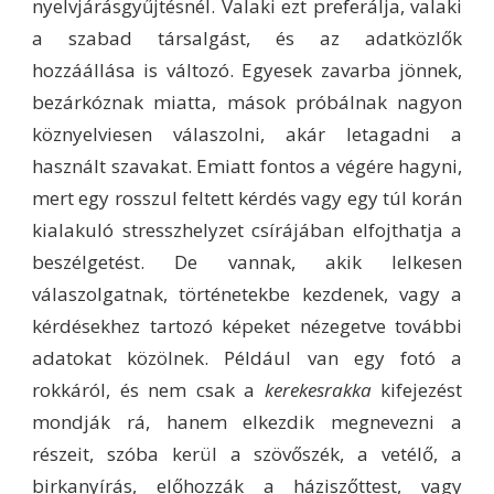
nyelvjárásgyűjtésnél. Valaki ezt preferálja, valaki
a szabad társalgást, és az adatközlők
hozzáállása is változó. Egyesek zavarba jönnek,
bezárkóznak miatta, mások próbálnak nagyon
köznyelviesen válaszolni, akár letagadni a
használt szavakat. Emiatt fontos a végére hagyni,
mert egy rosszul feltett kérdés vagy egy túl korán
kialakuló stresszhelyzet csírájában elfojthatja a
beszélgetést. De vannak, akik lelkesen
válaszolgatnak, történetekbe kezdenek, vagy a
kérdésekhez tartozó képeket nézegetve további
adatokat közölnek. Például van egy fotó a
rokkáról, és nem csak a
kerekesrakka
kifejezést
mondják rá, hanem elkezdik megnevezni a
részeit, szóba kerül a szövőszék, a vetélő, a
birkanyírás, előhozzák a háziszőttest, vagy