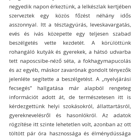
negyedik napon érkeztünk, a lelkészlak kertjében
szerveztek egy közös főzést néhány idős
asszonnyal. Itt a tésztagyúrás, leveskavargatás,
evés és ivás közepette egy teljesen szabad
beszélgetés vette kezdetét. A körülöttünk
rohangáló kutyák és gyerekek, a hátsó udvarba
tett naposcsibe-néző séta, a fokhagymapucolás
és az egyéb, máskor zavarónak gondolt tényezők
jelenléte segítette a beszélgetést. A „nyelvjárási
fecsegés” hallgatása már alapból rengeteg
információt adott át, de természetesen itt is
kérdezgettünk helyi szokásokról, állattartásról,
gyereknevelésről és hasonlókról. Az adatok
rögzítése itt szinte lehetetlen volt, azonban az ott
töltött pár óra hasznossága és élménydússága