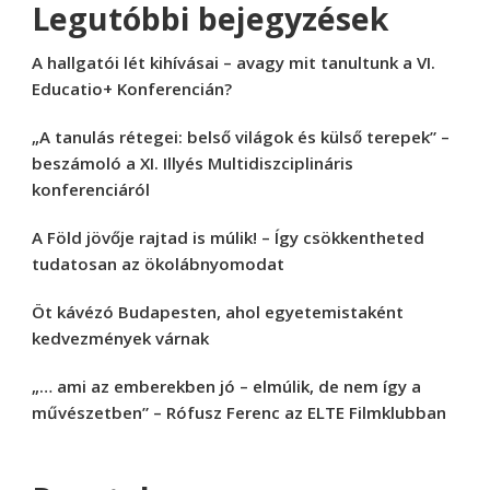
Legutóbbi bejegyzések
A hallgatói lét kihívásai – avagy mit tanultunk a VI.
Educatio+ Konferencián?
„A tanulás rétegei: belső világok és külső terepek” –
beszámoló a XI. Illyés Multidiszciplináris
konferenciáról
A Föld jövője rajtad is múlik! – Így csökkentheted
tudatosan az ökolábnyomodat
Öt kávézó Budapesten, ahol egyetemistaként
kedvezmények várnak
„… ami az emberekben jó – elmúlik, de nem így a
művészetben” – Rófusz Ferenc az ELTE Filmklubban