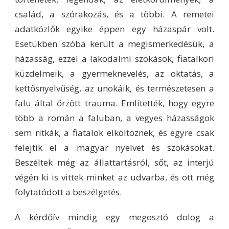
család, a szórakozás, és a többi. A remetei
adatközlők egyike éppen egy házaspár volt.
Esetükben szóba került a megismerkedésük, a
házasság, ezzel a lakodalmi szokások, fiatalkori
küzdelmeik, a gyermeknevelés, az oktatás, a
kettősnyelvűség, az unokáik, és természetesen a
falu által őrzött trauma. Említették, hogy egyre
több a román a faluban, a vegyes házasságok
sem ritkák, a fiatalok elköltöznek, és egyre csak
felejtik el a magyar nyelvet és szokásokat.
Beszéltek még az állattartásról, sőt, az interjú
végén ki is vittek minket az udvarba, és ott még
folytatódott a beszélgetés.
A kérdőív mindig egy megosztó dolog a