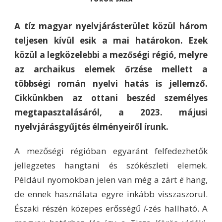
A tíz magyar nyelvjárásterület közül három
teljesen kívül esik a mai határokon. Ezek
közül a legközelebbi a mezőségi régió, melyre
az archaikus elemek őrzése mellett a
többségi román nyelvi hatás is jellemző.
Cikkünkben az ottani beszéd személyes
megtapasztalásáról, a 2023. májusi
nyelvjárásgyűjtés élményeiről írunk.
A mezőségi régióban egyaránt felfedezhetők
jellegzetes hangtani és szókészleti elemek.
Például nyomokban jelen van még a zárt
ë
hang,
de ennek használata egyre inkább visszaszorul.
Északi részén közepes erősségű
í
-zés hallható. A