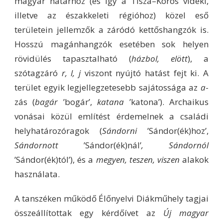
magyar határhoz (és így a Tisza–Körös vidéki,
illetve az északkeleti régióhoz) közel eső
területein jellemzők a záródó kettőshangzók is.
Hosszú magánhangzók esetében sok helyen
rövidülés tapasztalható (
házbol, elött
), a
szótagzáró
r, l, j
viszont nyújtó hatást fejt ki. A
terület egyik legjellegzetesebb sajátossága az
a
-
zás (
bagár
’bogár’,
katana
’katona’). Archaikus
vonásai közül említést érdemelnek a családi
helyhatározóragok (
Sándorni
’Sándor(ék)hoz’,
Sándornott
’Sándor(ék)nál’
, Sándornól
’Sándor(ék)tól’), és a
megyen, teszen, viszen
alakok
használata.
A tanszéken működő Élőnyelvi Diákműhely tagjai
összeállítottak egy kérdőívet az
Új magyar