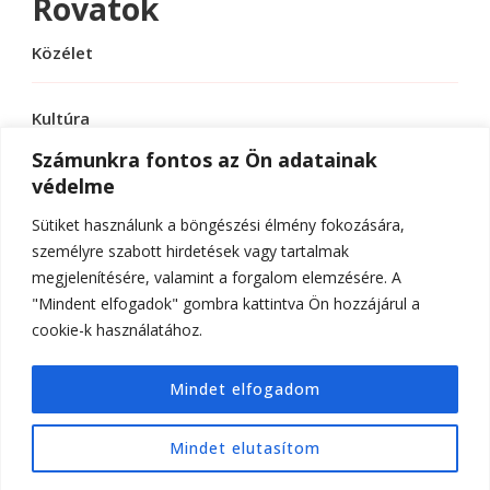
Rovatok
Közélet
Kultúra
Számunkra fontos az Ön adatainak
védelme
Sport
Sütiket használunk a böngészési élmény fokozására,
Tudomány
személyre szabott hirdetések vagy tartalmak
megjelenítésére, valamint a forgalom elemzésére. A
"Mindent elfogadok" gombra kattintva Ön hozzájárul a
cookie-k használatához.
© Szerzői jog 2026
ELTE Online
. Minden jog
Mindet elfogadom
fenntartva.
Hello Fashion | Fejlesztette
Blossom
Themes
.Készítette:
WordPress
.
Mindet elutasítom