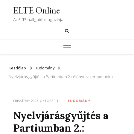
ELTE Online
Az ELTE hallgatói magazinja
Kezdőlap
Tudomány
Nyelvjárásgyűjtés a Partiumban 2.: élőnyelvi terepmunka
FRISSÍTVE:
2023. OKTÓBER 1.
TUDOMÁNY
Nyelvjárásgyűjtés a
Partiumban 2.: