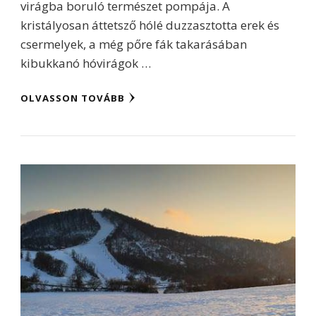
virágba boruló természet pompája. A
kristályosan áttetsző hólé duzzasztotta erek és
csermelyek, a még pőre fák takarásában
kibukkanó hóvirágok …
OLVASSON TOVÁBB