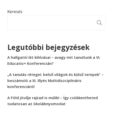
Keresés
K
Legutóbbi bejegyzések
A hallgatói lét kihívásai – avagy mit tanultunk a VI.
Educatio+ Konferencián?
„A tanulás rétegei: belső világok és külső terepek” –
beszámoló a XI. Illyés Multidiszciplináris
konferenciáról
A Föld jövője rajtad is múlik! – Így csökkentheted
tudatosan az ökolábnyomodat