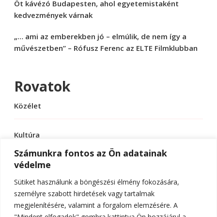
Öt kávézó Budapesten, ahol egyetemistaként
kedvezmények várnak
„… ami az emberekben jó – elmúlik, de nem így a
művészetben” – Rófusz Ferenc az ELTE Filmklubban
Rovatok
Közélet
Kultúra
Számunkra fontos az Ön adatainak
védelme
Sport
Sütiket használunk a böngészési élmény fokozására,
Tudomány
személyre szabott hirdetések vagy tartalmak
megjelenítésére, valamint a forgalom elemzésére. A
"Mindent elfogadok" gombra kattintva Ön hozzájárul a