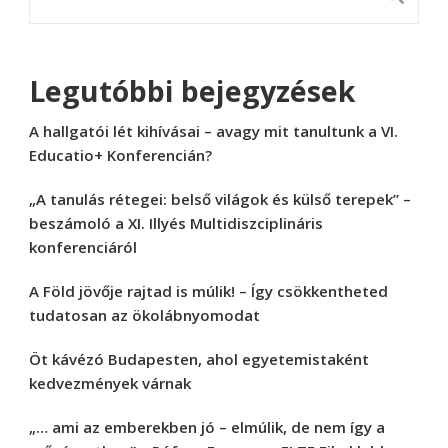
Legutóbbi bejegyzések
A hallgatói lét kihívásai – avagy mit tanultunk a VI.
Educatio+ Konferencián?
„A tanulás rétegei: belső világok és külső terepek” –
beszámoló a XI. Illyés Multidiszciplináris
konferenciáról
A Föld jövője rajtad is múlik! – Így csökkentheted
tudatosan az ökolábnyomodat
Öt kávézó Budapesten, ahol egyetemistaként
kedvezmények várnak
„… ami az emberekben jó – elmúlik, de nem így a