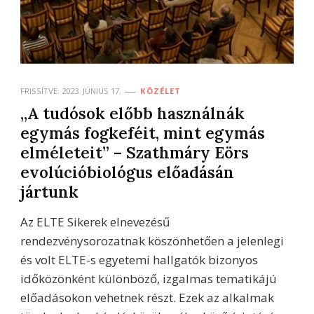
FRISSÍTVE:
2023. JÚNIUS 17.
KÖZÉLET
„A tudósok előbb használnák
egymás fogkeféit, mint egymás
elméleteit” – Szathmáry Eörs
evolúcióbiológus előadásán
jártunk
Az ELTE Sikerek elnevezésű
rendezvénysorozatnak köszönhetően a jelenlegi
és volt ELTE-s egyetemi hallgatók bizonyos
időközönként különböző, izgalmas tematikájú
előadásokon vehetnek részt. Ezek az alkalmak