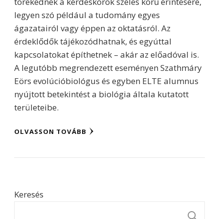
törekednek a kérdéskörök széles körű érintésére,
legyen szó például a tudomány egyes
ágazatairól vagy éppen az oktatásról. Az
érdeklődők tájékozódhatnak, és egyúttal
kapcsolatokat építhetnek – akár az előadóval is.
A legutóbb megrendezett eseményen Szathmáry
Eörs evolúcióbiológus és egyben ELTE alumnus
nyújtott betekintést a biológia általa kutatott
területeibe.
OLVASSON TOVÁBB
Keresés
K