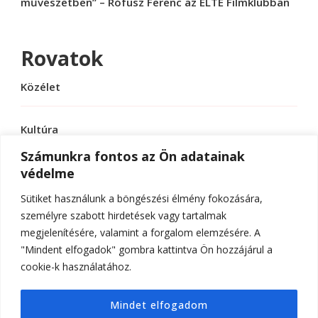
művészetben” – Rófusz Ferenc az ELTE Filmklubban
Rovatok
Közélet
Kultúra
Számunkra fontos az Ön adatainak
védelme
Sport
Sütiket használunk a böngészési élmény fokozására,
Tudomány
személyre szabott hirdetések vagy tartalmak
megjelenítésére, valamint a forgalom elemzésére. A
"Mindent elfogadok" gombra kattintva Ön hozzájárul a
cookie-k használatához.
© Szerzői jog 2026
ELTE Online
. Minden jog
Mindet elfogadom