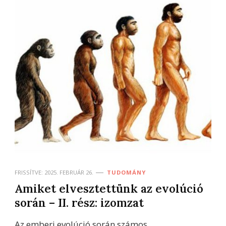
FRISSÍTVE:
2025. FEBRUÁR 26.
TUDOMÁNY
Amiket elvesztettünk az evolúció
során – II. rész: izomzat
Az emberi evolúció során számos