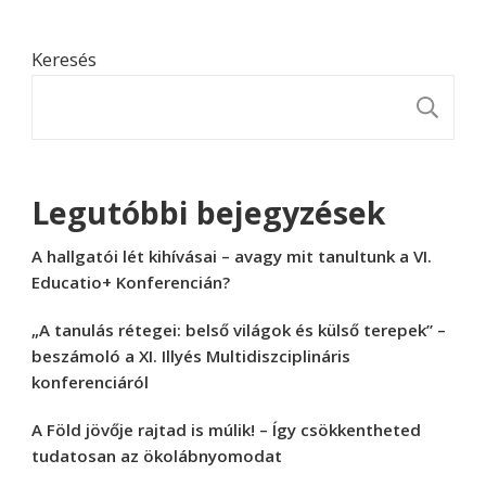
Keresés
K
Legutóbbi bejegyzések
A hallgatói lét kihívásai – avagy mit tanultunk a VI.
Educatio+ Konferencián?
„A tanulás rétegei: belső világok és külső terepek” –
beszámoló a XI. Illyés Multidiszciplináris
konferenciáról
A Föld jövője rajtad is múlik! – Így csökkentheted
tudatosan az ökolábnyomodat