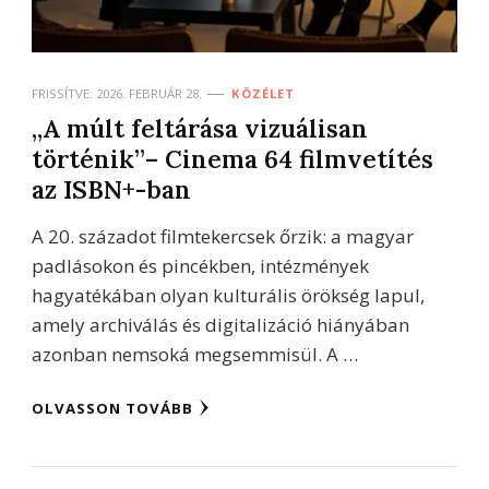
FRISSÍTVE:
2026. FEBRUÁR 28.
KÖZÉLET
„A múlt feltárása vizuálisan
történik”– Cinema 64 filmvetítés
az ISBN+-ban
A 20. századot filmtekercsek őrzik: a magyar
padlásokon és pincékben, intézmények
hagyatékában olyan kulturális örökség lapul,
amely archiválás és digitalizáció hiányában
azonban nemsoká megsemmisül. A …
OLVASSON TOVÁBB