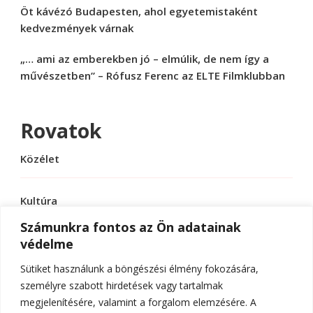
Öt kávézó Budapesten, ahol egyetemistaként
kedvezmények várnak
„… ami az emberekben jó – elmúlik, de nem így a
művészetben” – Rófusz Ferenc az ELTE Filmklubban
Rovatok
Közélet
Kultúra
Számunkra fontos az Ön adatainak
védelme
Sport
Sütiket használunk a böngészési élmény fokozására,
Tudomány
személyre szabott hirdetések vagy tartalmak
megjelenítésére, valamint a forgalom elemzésére. A