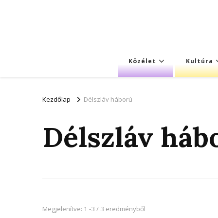
Közélet
Kultúra
Kezdőlap
Délszláv háború
Délszláv háb
Megjelenítve: 1 -3 / 3 eredményből