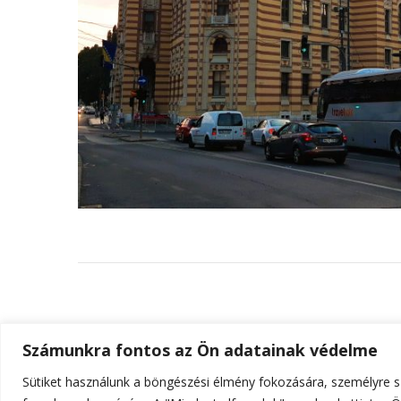
Számunkra fontos az Ön adatainak védelme
Sütiket használunk a böngészési élmény fokozására, személyre sz
© Szerzői jog 2026
ELTE Online
. Minden jog fenn