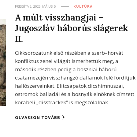
FRISSÍTVE:
2025. MÁJUS 5.
KULTÚRA
A múlt visszhangjai –
Jugoszláv háborús slágerek
II.
Cikksorozatunk első részében a szerb–horvát
konfliktus zenei világát ismerhettük meg, a
második részben pedig a boszniai háború
csatamezején visszhangzó dallamok felé fordítjuk
hallószerveinket. Elitcsapatok dicshimnuszai,
ostromok balladái és a bosnyák elnöknek címzett
korabeli „disstrackek” is megszólalnak.
OLVASSON TOVÁBB