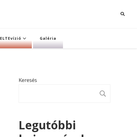
ELTEvízió
Galéria
Keresés
KERESÉ
Legutóbbi