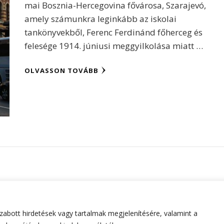
mai Bosznia-Hercegovina fővárosa, Szarajevó,
amely számunkra leginkább az iskolai
tankönyvekből, Ferenc Ferdinánd főherceg és
felesége 1914. júniusi meggyilkolása miatt …
OLVASSON TOVÁBB
abott hirdetések vagy tartalmak megjelenítésére, valamint a
tartva.
Hello Fashion | Fejlesztette
Blossom Themes
.Készített