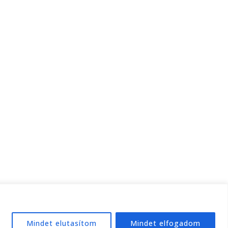
Mindet elutasítom
Mindet elfogadom
e:
WordPress
.