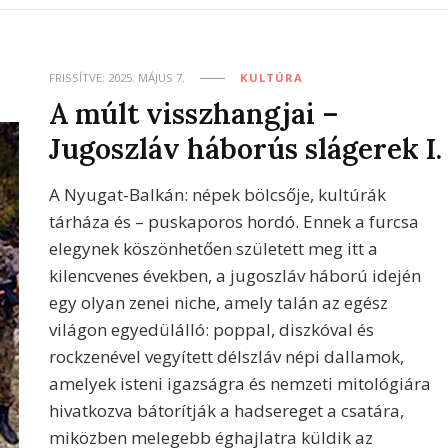
FRISSÍTVE:
2025. MÁJUS 7.
KULTÚRA
A múlt visszhangjai –
Jugoszláv háborús slágerek I.
A Nyugat-Balkán: népek bölcsője, kultúrák
tárháza és – puskaporos hordó. Ennek a furcsa
elegynek köszönhetően született meg itt a
kilencvenes években, a jugoszláv háború idején
egy olyan zenei niche, amely talán az egész
világon egyedülálló: poppal, diszkóval és
rockzenével vegyített délszláv népi dallamok,
amelyek isteni igazságra és nemzeti mitológiára
hivatkozva bátorítják a hadsereget a csatára,
miközben melegebb éghajlatra küldik az