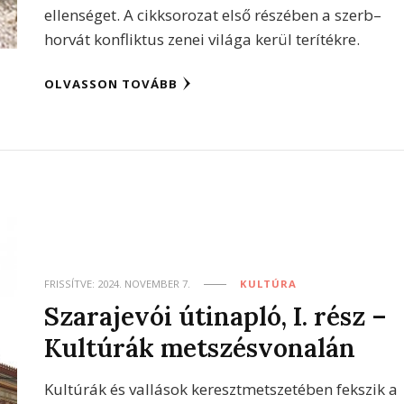
ellenséget. A cikksorozat első részében a szerb–
horvát konfliktus zenei világa kerül terítékre.
OLVASSON TOVÁBB
FRISSÍTVE:
2024. NOVEMBER 7.
KULTÚRA
Szarajevói útinapló, I. rész –
Kultúrák metszésvonalán
Kultúrák és vallások keresztmetszetében fekszik a