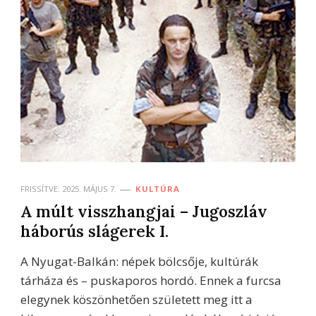
FRISSÍTVE:
2025. MÁJUS 7.
KULTÚRA
A múlt visszhangjai – Jugoszláv
háborús slágerek I.
A Nyugat-Balkán: népek bölcsője, kultúrák
tárháza és – puskaporos hordó. Ennek a furcsa
elegynek köszönhetően született meg itt a