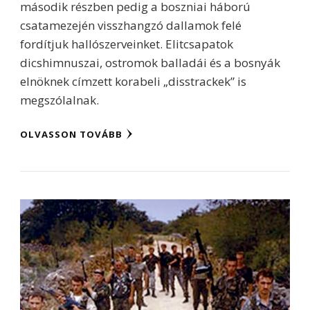
második részben pedig a boszniai háború
csatamezején visszhangzó dallamok felé
fordítjuk hallószerveinket. Elitcsapatok
dicshimnuszai, ostromok balladái és a bosnyák
elnöknek címzett korabeli „disstrackek” is
megszólalnak.
OLVASSON TOVÁBB