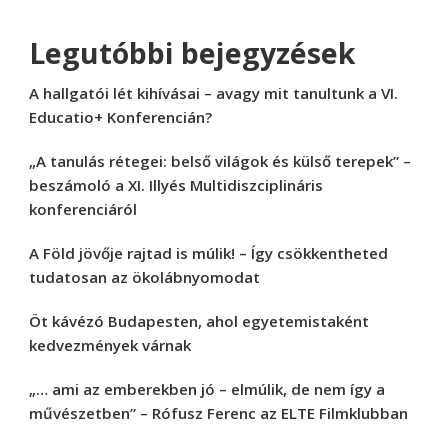
Legutóbbi bejegyzések
A hallgatói lét kihívásai – avagy mit tanultunk a VI.
Educatio+ Konferencián?
„A tanulás rétegei: belső világok és külső terepek” –
beszámoló a XI. Illyés Multidiszciplináris
konferenciáról
A Föld jövője rajtad is múlik! – Így csökkentheted
tudatosan az ökolábnyomodat
Öt kávézó Budapesten, ahol egyetemistaként
kedvezmények várnak
„… ami az emberekben jó – elmúlik, de nem így a
művészetben” – Rófusz Ferenc az ELTE Filmklubban