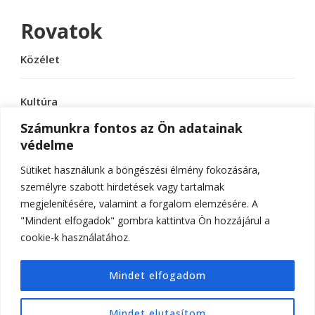
Rovatok
Közélet
Kultúra
Számunkra fontos az Ön adatainak
védelme
Sport
Sütiket használunk a böngészési élmény fokozására,
Tudomány
személyre szabott hirdetések vagy tartalmak
megjelenítésére, valamint a forgalom elemzésére. A
"Mindent elfogadok" gombra kattintva Ön hozzájárul a
cookie-k használatához.
© Szerzői jog 2026
ELTE Online
. Minden jog
Mindet elfogadom
fenntartva.
Hello Fashion | Fejlesztette
Blossom
Themes
.Készítette:
WordPress
.
Mindet elutasítom