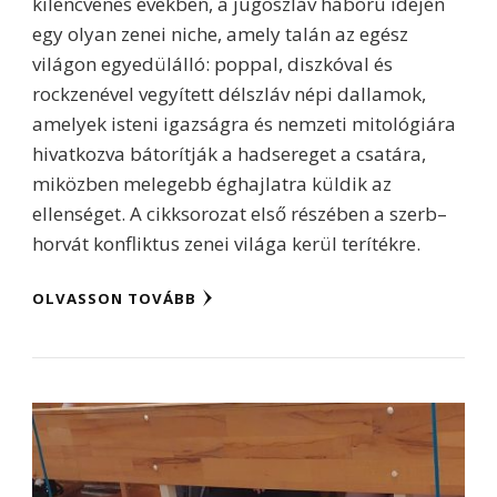
kilencvenes években, a jugoszláv háború idején
egy olyan zenei niche, amely talán az egész
világon egyedülálló: poppal, diszkóval és
rockzenével vegyített délszláv népi dallamok,
amelyek isteni igazságra és nemzeti mitológiára
hivatkozva bátorítják a hadsereget a csatára,
miközben melegebb éghajlatra küldik az
ellenséget. A cikksorozat első részében a szerb–
horvát konfliktus zenei világa kerül terítékre.
OLVASSON TOVÁBB