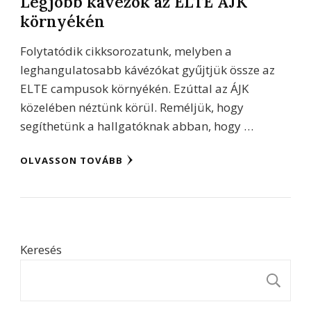
Legjobb kávézók az ELTE ÁJK
környékén
Folytatódik cikksorozatunk, melyben a
leghangulatosabb kávézókat gyűjtjük össze az
ELTE campusok környékén. Ezúttal az ÁJK
közelében néztünk körül. Reméljük, hogy
segíthetünk a hallgatóknak abban, hogy …
OLVASSON TOVÁBB
Keresés
K