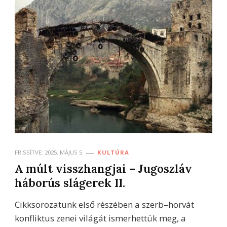
FRISSÍTVE:
2025. MÁJUS 5.
KULTÚRA
A múlt visszhangjai – Jugoszláv
háborús slágerek II.
Cikksorozatunk első részében a szerb–horvát
konfliktus zenei világát ismerhettük meg, a