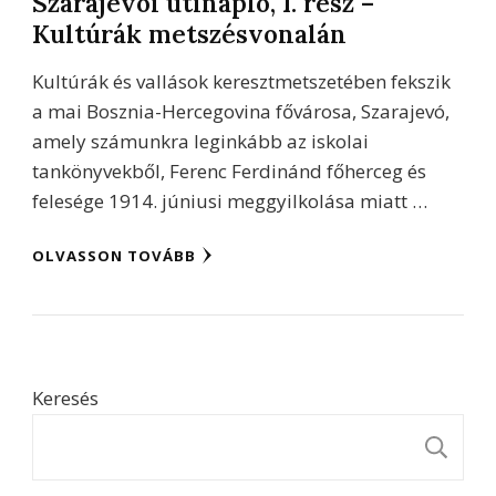
Szarajevói útinapló, I. rész –
Kultúrák metszésvonalán
Kultúrák és vallások keresztmetszetében fekszik
a mai Bosznia-Hercegovina fővárosa, Szarajevó,
amely számunkra leginkább az iskolai
tankönyvekből, Ferenc Ferdinánd főherceg és
felesége 1914. júniusi meggyilkolása miatt …
OLVASSON TOVÁBB
Keresés
K