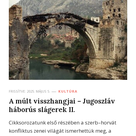
FRISSÍTVE:
2025. MÁJUS 5.
KULTÚRA
A múlt visszhangjai – Jugoszláv
háborús slágerek II.
Cikksorozatunk első részében a szerb–horvát
konfliktus zenei világát ismerhettük meg, a