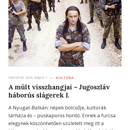
FRISSÍTVE:
2025. MÁJUS 7.
KULTÚRA
A múlt visszhangjai – Jugoszláv
háborús slágerek I.
A Nyugat-Balkán: népek bölcsője, kultúrák
tárháza és – puskaporos hordó. Ennek a furcsa
elegynek köszönhetően született meg itt a