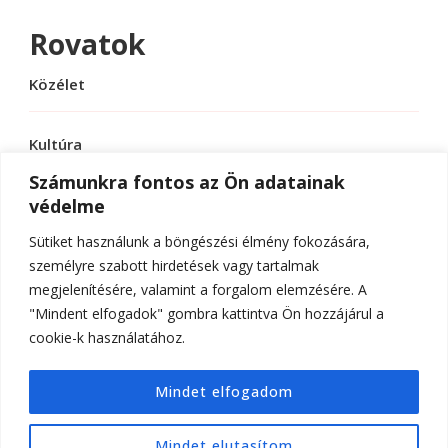
Rovatok
Közélet
Kultúra
Számunkra fontos az Ön adatainak
védelme
Sport
Sütiket használunk a böngészési élmény fokozására,
Tudomány
személyre szabott hirdetések vagy tartalmak
megjelenítésére, valamint a forgalom elemzésére. A
"Mindent elfogadok" gombra kattintva Ön hozzájárul a
cookie-k használatához.
© Szerzői jog 2026
ELTE Online
. Minden jog
Mindet elfogadom
fenntartva.
Hello Fashion | Fejlesztette
Blossom
Themes
.Készítette:
WordPress
.
Mindet elutasítom