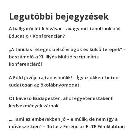
Legutóbbi bejegyzések
A hallgatói lét kihívásai – avagy mit tanultunk a VI.
Educatio+ Konferencián?
„A tanulás rétegei: belső világok és külső terepek” –
beszámoló a XI. Illyés Multidiszciplináris
konferenciáról
A Föld jövője rajtad is múlik! – Így csökkentheted
tudatosan az ökolábnyomodat
Öt kávézó Budapesten, ahol egyetemistaként
kedvezmények várnak
„… ami az emberekben jó – elmúlik, de nem így a
művészetben” – Rófusz Ferenc az ELTE Filmklubban