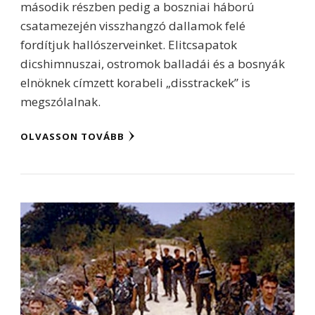
második részben pedig a boszniai háború
csatamezején visszhangzó dallamok felé
fordítjuk hallószerveinket. Elitcsapatok
dicshimnuszai, ostromok balladái és a bosnyák
elnöknek címzett korabeli „disstrackek” is
megszólalnak.
OLVASSON TOVÁBB