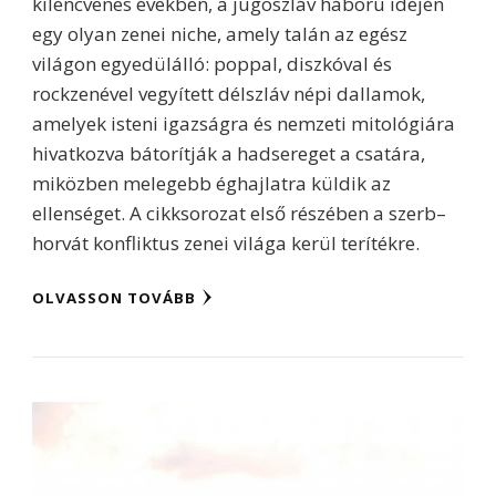
kilencvenes években, a jugoszláv háború idején
egy olyan zenei niche, amely talán az egész
világon egyedülálló: poppal, diszkóval és
rockzenével vegyített délszláv népi dallamok,
amelyek isteni igazságra és nemzeti mitológiára
hivatkozva bátorítják a hadsereget a csatára,
miközben melegebb éghajlatra küldik az
ellenséget. A cikksorozat első részében a szerb–
horvát konfliktus zenei világa kerül terítékre.
OLVASSON TOVÁBB