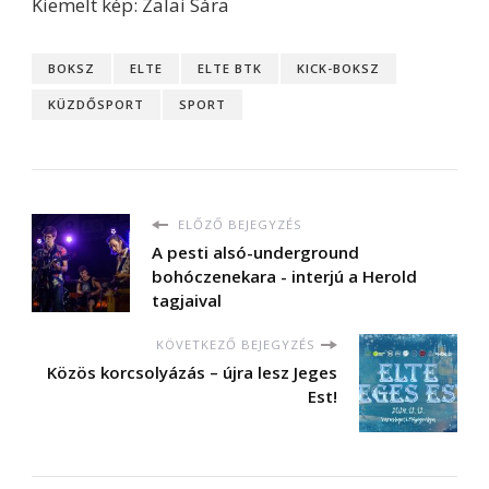
Kiemelt kép: Zalai Sára
BOKSZ
ELTE
ELTE BTK
KICK-BOKSZ
KÜZDŐSPORT
SPORT
ELŐZŐ BEJEGYZÉS
A pesti alsó-underground
bohóczenekara - interjú a Herold
tagjaival
KÖVETKEZŐ BEJEGYZÉS
Közös korcsolyázás – újra lesz Jeges
Est!