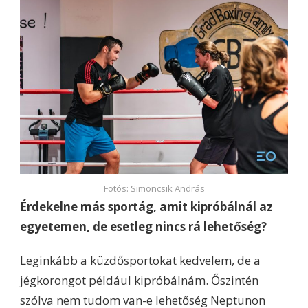
Fotós: Simoncsik András
Érdekelne más sportág, amit kipróbálnál az
egyetemen, de esetleg nincs rá lehetőség?
Leginkább a küzdősportokat kedvelem, de a
jégkorongot például kipróbálnám. Őszintén
szólva nem tudom van-e lehetőség Neptunon