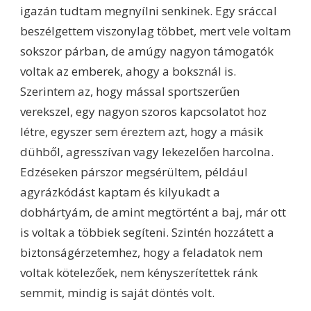
igazán tudtam megnyílni senkinek. Egy sráccal
beszélgettem viszonylag többet, mert vele voltam
sokszor párban, de amúgy nagyon támogatók
voltak az emberek, ahogy a boksznál is.
Szerintem az, hogy mással sportszerűen
verekszel, egy nagyon szoros kapcsolatot hoz
létre, egyszer sem éreztem azt, hogy a másik
dühből, agresszívan vagy lekezelően harcolna.
Edzéseken párszor megsérültem, például
agyrázkódást kaptam és kilyukadt a
dobhártyám, de amint megtörtént a baj, már ott
is voltak a többiek segíteni. Szintén hozzátett a
biztonságérzetemhez, hogy a feladatok nem
voltak kötelezőek, nem kényszerítettek ránk
semmit, mindig is saját döntés volt.