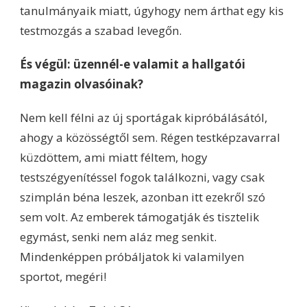
tanulmányaik miatt, úgyhogy nem árthat egy kis
testmozgás a szabad levegőn.
És végül: üzennél-e valamit a hallgatói
magazin olvasóinak?
Nem kell félni az új sportágak kipróbálásától,
ahogy a közösségtől sem. Régen testképzavarral
küzdöttem, ami miatt féltem, hogy
testszégyenítéssel fogok találkozni, vagy csak
szimplán béna leszek, azonban itt ezekről szó
sem volt. Az emberek támogatják és tisztelik
egymást, senki nem aláz meg senkit.
Mindenképpen próbáljatok ki valamilyen
sportot, megéri!