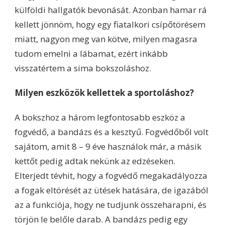
külföldi hallgatók bevonását. Azonban hamar rá
kellett jönnöm, hogy egy fiatalkori csípőtörésem
miatt, nagyon meg van kötve, milyen magasra
tudom emelni a lábamat, ezért inkább
visszatértem a sima bokszoláshoz.
Milyen eszközök kellettek a sportoláshoz?
A bokszhoz a három legfontosabb eszköz a
fogvédő, a bandázs és a kesztyű. Fogvédőből volt
sajátom, amit 8 – 9 éve használok már, a másik
kettőt pedig adtak nekünk az edzéseken.
Elterjedt tévhit, hogy a fogvédő megakadályozza
a fogak eltörését az ütések hatására, de igazából
az a funkciója, hogy ne tudjunk összeharapni, és
törjön le belőle darab. A bandázs pedig egy