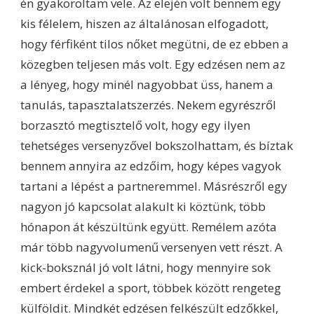
én gyakoroltam vele. Az elején volt bennem egy
kis félelem, hiszen az általánosan elfogadott,
hogy férfiként tilos nőket megütni, de ez ebben a
közegben teljesen más volt. Egy edzésen nem az
a lényeg, hogy minél nagyobbat üss, hanem a
tanulás, tapasztalatszerzés. Nekem egyrészről
borzasztó megtisztelő volt, hogy egy ilyen
tehetséges versenyzővel bokszolhattam, és bíztak
bennem annyira az edzőim, hogy képes vagyok
tartani a lépést a partneremmel. Másrészről egy
nagyon jó kapcsolat alakult ki köztünk, több
hónapon át készültünk együtt. Remélem azóta
már több nagyvolumenű versenyen vett részt. A
kick-boksznál jó volt látni, hogy mennyire sok
embert érdekel a sport, többek között rengeteg
külföldit. Mindkét edzésen felkészült edzőkkel,