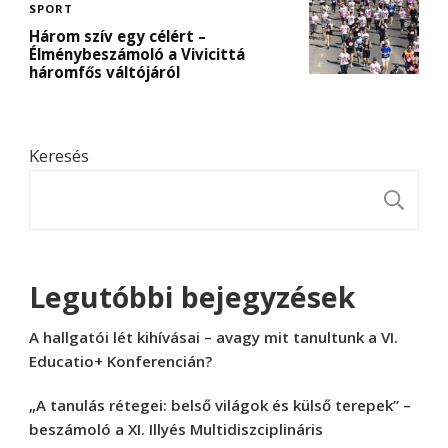
SPORT
Három szív egy célért –
Élménybeszámoló a Vivicittá
háromfős váltójáról
Keresés
K
Legutóbbi bejegyzések
A hallgatói lét kihívásai – avagy mit tanultunk a VI.
Educatio+ Konferencián?
„A tanulás rétegei: belső világok és külső terepek” –
beszámoló a XI. Illyés Multidiszciplináris