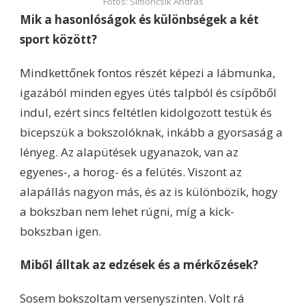
Fotós: Simoncsik András
Mik a hasonlóságok és különbségek a két
sport között?
Mindkettőnek fontos részét képezi a lábmunka,
igazából minden egyes ütés talpból és csípőből
indul, ezért sincs feltétlen kidolgozott testük és
bicepszük a bokszolóknak, inkább a gyorsaság a
lényeg. Az alapütések ugyanazok, van az
egyenes-, a horog- és a felütés. Viszont az
alapállás nagyon más, és az is különbözik, hogy
a bokszban nem lehet rúgni, míg a kick-
bokszban igen.
Miből álltak az edzések és a mérkőzések?
Sosem bokszoltam versenyszinten. Volt rá