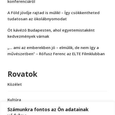
konferenciáról
A Föld jövője rajtad is múlik! – Így csökkentheted
tudatosan az ökolábnyomodat
Öt kávézó Budapesten, ahol egyetemistaként
kedvezmények várnak
„… ami az emberekben jó – elmúlik, de nem így a
művészetben” – Rófusz Ferenc az ELTE Filmklubban
Rovatok
Közélet
Kultúra
Számunkra fontos az Ön adatainak