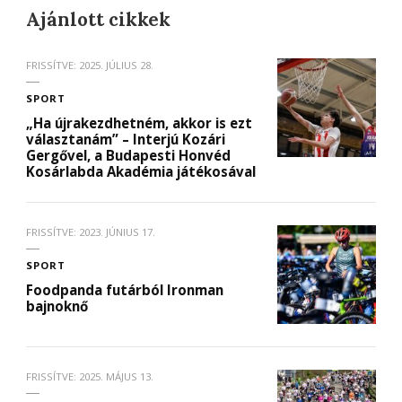
Ajánlott cikkek
FRISSÍTVE:
2025. JÚLIUS 28.
SPORT
„Ha újrakezdhetném, akkor is ezt
választanám” – Interjú Kozári
Gergővel, a Budapesti Honvéd
Kosárlabda Akadémia játékosával
FRISSÍTVE:
2023. JÚNIUS 17.
SPORT
Foodpanda futárból Ironman
bajnoknő
FRISSÍTVE:
2025. MÁJUS 13.