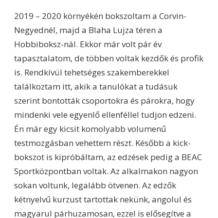
2019 – 2020 környékén bokszoltam a Corvin-
Negyednél, majd a Blaha Lujza téren a
Hobbiboksz-nál. Ekkor már volt pár év
tapasztalatom, de többen voltak kezdők és profik
is. Rendkívül tehetséges szakemberekkel
találkoztam itt, akik a tanulókat a tudásuk
szerint bontották csoportokra és párokra, hogy
mindenki vele egyenlő ellenféllel tudjon edzeni.
Én már egy kicsit komolyabb volumenű
testmozgásban vehettem részt. Később a kick-
bokszot is kipróbáltam, az edzések pedig a BEAC
Sportközpontban voltak. Az alkalmakon nagyon
sokan voltunk, legalább ötvenen. Az edzők
kétnyelvű kurzust tartottak nekünk, angolul és
magyarul párhuzamosan, ezzel is elősegítve a