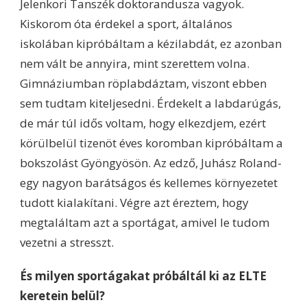
Jelenkori Tanszék doktorandusza vagyok.
Kiskorom óta érdekel a sport, általános
iskolában kipróbáltam a kézilabdát, ez azonban
nem vált be annyira, mint szerettem volna.
Gimnáziumban röplabdáztam, viszont ebben
sem tudtam kiteljesedni. Érdekelt a labdarúgás,
de már túl idős voltam, hogy elkezdjem, ezért
körülbelül tizenöt éves koromban kipróbáltam a
bokszolást Gyöngyösön. Az edző, Juhász Roland-
egy nagyon barátságos és kellemes környezetet
tudott kialakítani. Végre azt éreztem, hogy
megtaláltam azt a sportágat, amivel le tudom
vezetni a stresszt.
És milyen sportágakat próbáltál ki az ELTE
keretein belül?