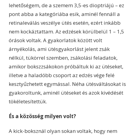
lehetőségem, de a szemem 3,5-es dioptriájú – ez
pont abba a kategóriába esik, aminél fennáll a
retinaleválás veszélye ütés esetén, ezért inkább
nem kockáztattam. Az edzések körülbelül 1 – 1,5
órások voltak. A gyakorlatok között volt
árnyékolás, ami ütésgyakorlást jelent zsák
nélkül, tükörrel szemben, zsákolási feladatok,
amikor bokszzsákokon próbáltuk ki az ütéseket,
illetve a haladóbb csoport az edzés vége felé
kesztyűzhetett egymással. Néha ütésváltásokat is
gyakoroltunk, aminél ütéseket és azok kivédését
tökéletesítettük.
És a közösség milyen volt?
A kick-boksznál olyan sokan voltak, hogy nem