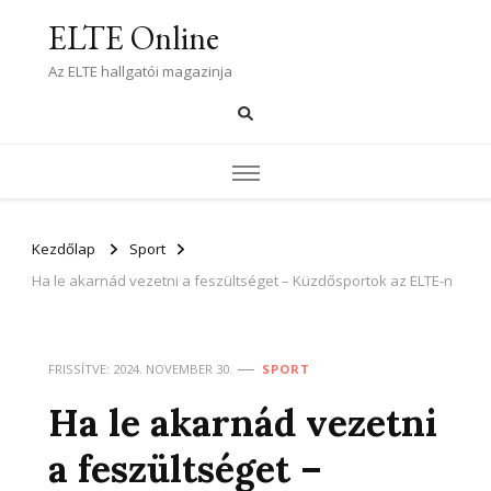
ELTE Online
Az ELTE hallgatói magazinja
Kezdőlap
Sport
Ha le akarnád vezetni a feszültséget – Küzdősportok az ELTE-n
FRISSÍTVE:
2024. NOVEMBER 30.
SPORT
Ha le akarnád vezetni
a feszültséget –