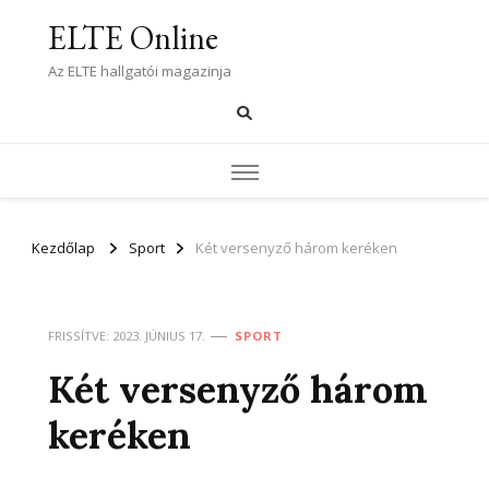
ELTE Online
Az ELTE hallgatói magazinja
Kezdőlap
Sport
Két versenyző három keréken
FRISSÍTVE:
2023. JÚNIUS 17.
SPORT
Két versenyző három
keréken