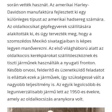
során vették hasznát. Az amerikai Harley-
Davidson manufaktúra fejlesztett ki egy
különleges típust az amerikai hadsereg számára.
Az oldalkocsikat gépfegyverek szállítására
alakították ki, és úgy tervezték meg, hogy a
szomszédos Mexikó sivatagjaiban is képes
legyen manőverezni. Az első világháború alatt az
oldalkocsis kerékpárokat szállítóeszköznek és
tiszti járműnek használták a nyugati fronton.
Később orvosi, felderítő és üzenetküldő feladatot
is elláttak ezek a járművek, így szükségessé vált a
nagyobb teljesítmény is. Az egyik legolcsóbb és
leguniverzálisabb jármű lett az 1950-es évekre,
amely az oldalkocsizás aranykora volt.