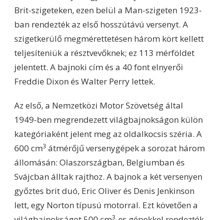
Brit-szigeteken, ezen belül a Man-szigeten 1923-
ban rendezték az első hosszútávú versenyt. A
szigetkerülő megmérettetésen három kört kellett
teljesíteniük a résztvevőknek; ez 113 mérföldet
jelentett. A bajnoki cím és a 40 font elnyerői
Freddie Dixon és Walter Perry lettek.
Az első, a Nemzetközi Motor Szövetség által
1949-ben megrendezett világbajnokságon külön
kategóriaként jelent meg az oldalkocsis széria. A
3
600 cm
átmérőjű versenygépek a sorozat három
állomásán: Olaszországban, Belgiumban és
Svájcban álltak rajthoz. A bajnok a két versenyen
győztes brit duó, Eric Oliver és Denis Jenkinson
lett, egy Norton típusú motorral. Ezt követően a
3
világbajnokságot 500 cm
-es gépekkel rendezték