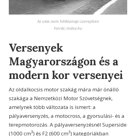
Az utas nem hétköznapi szerepben
Forrás: Index.hu
Versenyek
Magyarországon és a
modern kor versenyei
Az oldalkocsis motor szakág mára már önálló
szakága a Nemzetközi Motor Szövetségnek,
amelynek több változata is ismert: a
pályaversenyzés, a motocross, a gyorsulási- és a
terepmotorozás. A pályaversenyzésnél Superside
3
3
(1000 cm
) és F2 (600 cm
) kategóriákban