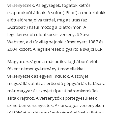
versenyeznek. Az egységek, fogatok kétfős
csapatokból állnak. A sofőr („Pilot”) a motorblokk
előtt előrehajolva térdel, míg az utas (az
„Acrobat”) hátul mozog a platformon. A
legsikeresebb oldalkocsis versenyző Steve
Webster, aki tíz világbajnoki címet nyert 1987 és
2004 között. A legsikeresebb gyártó a svájci LCR.
Magyarországon a második világháború előtt
főként német gyártmányú modellekkel
versenyeztek az egyéni indulók. A szovjet
megszállás alatt az erősödő gépgyártás hatására
már magyar és szovjet típusú háromkerekűek
álltak rajthoz. A versenyzők sportegyesületek
színeiben versenyeztek. Az országos versenyeken
túl főként baráti országok részvételével zajlottak