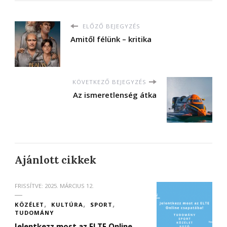
ELŐZŐ BEJEGYZÉS
Amitől félünk – kritika
KÖVETKEZŐ BEJEGYZÉS
Az ismeretlenség átka
Ajánlott cikkek
FRISSÍTVE:
2025. MÁRCIUS 12.
KÖZÉLET
KULTÚRA
SPORT
TUDOMÁNY
Jelentkezz most az ELTE Online