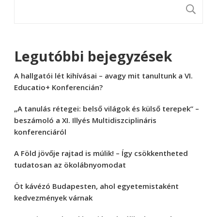
K
Legutóbbi bejegyzések
A hallgatói lét kihívásai – avagy mit tanultunk a VI.
Educatio+ Konferencián?
„A tanulás rétegei: belső világok és külső terepek” –
beszámoló a XI. Illyés Multidiszciplináris
konferenciáról
A Föld jövője rajtad is múlik! – Így csökkentheted
tudatosan az ökolábnyomodat
Öt kávézó Budapesten, ahol egyetemistaként
kedvezmények várnak