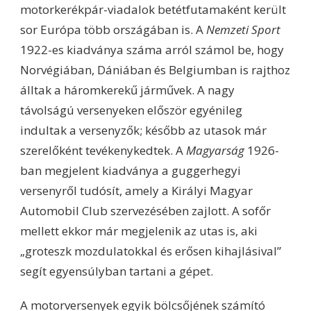
motorkerékpár-viadalok betétfutamaként került
sor Európa több országában is. A
Nemzeti Sport
1922-es kiadványa száma arról számol be, hogy
Norvégiában, Dániában és Belgiumban is rajthoz
álltak a háromkerekű járművek. A nagy
távolságú versenyeken először egyénileg
indultak a versenyzők; később az utasok már
szerelőként tevékenykedtek. A
Magyarság
1926-
ban megjelent kiadványa a guggerhegyi
versenyről tudósít, amely a Királyi Magyar
Automobil Club szervezésében zajlott. A sofőr
mellett ekkor már megjelenik az utas is, aki
„groteszk mozdulatokkal és erősen kihajlásival”
segít egyensúlyban tartani a gépet.
A motorversenyek egyik bölcsőjének számító