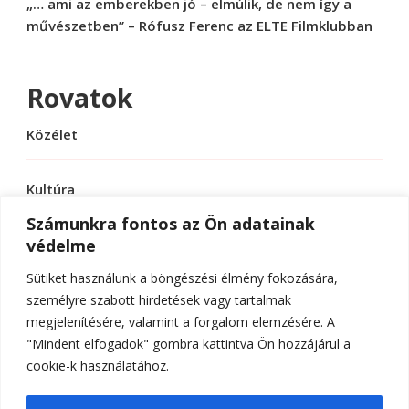
„… ami az emberekben jó – elmúlik, de nem így a
művészetben” – Rófusz Ferenc az ELTE Filmklubban
Rovatok
Közélet
Kultúra
Számunkra fontos az Ön adatainak
védelme
Sport
Sütiket használunk a böngészési élmény fokozására,
Tudomány
személyre szabott hirdetések vagy tartalmak
megjelenítésére, valamint a forgalom elemzésére. A
"Mindent elfogadok" gombra kattintva Ön hozzájárul a
cookie-k használatához.
© Szerzői jog 2026
ELTE Online
. Minden jog