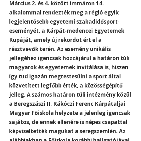
Március 2. és 4. között immáron 14.
alkalommal rendezték meg a régió egyik
legjelentősebb egyetemi szabadidősport-
eseményét, a Kárpát-medencei Egyetemek
Kupáját, amely új rekordot ért el a
résztvevők terén. Az esemény unikális
jellegéhez igencsak hozzájárul a határon túli
magyarok és egyetemek invitálása is, hiszen
így tud igazán megtestesülni a sport által
közvetített legfőbb érték, a közösségépítő
jelleg. A számos határon túli intézmény közül
a Beregszászi II. Rákóczi Ferenc Kárpátaljai
Magyar Főiskola helyzete a jelenleg igencsak
sajátos, de ennek ellenére is népes csapattal
képviseltették magukat a seregszemlén. Az
alábbiakban a Főiskola korábbi hallgatójával