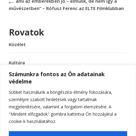
„… ami az emberekben jó – elmúlik, de nem így a
művészetben” – Rófusz Ferenc az ELTE Filmklubban
Rovatok
Közélet
Kultúra
Számunkra fontos az Ön adatainak
védelme
Sport
Sütiket használunk a böngészési élmény fokozására,
Tudomány
személyre szabott hirdetések vagy tartalmak
megjelenítésére, valamint a forgalom elemzésére. A
"Mindent elfogadok" gombra kattintva Ön hozzájárul a
cookie-k használatához.
© Szerzői jog 2026
ELTE Online
. Minden jog