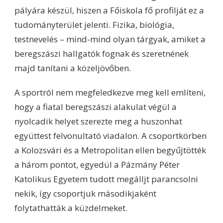
pályára készül, hiszen a Főiskola fő profilját ez a
tudományterület jelenti. Fizika, biológia,
testnevelés – mind-mind olyan tárgyak, amiket a
beregszászi hallgatók fognak és szeretnének
majd tanítani a közeljövőben.
A sportról nem megfeledkezve meg kell említeni,
hogy a fiatal beregszászi alakulat végül a
nyolcadik helyet szerezte meg a huszonhat
együttest felvonultató viadalon. A csoportkörben
a Kolozsvári és a Metropolitan ellen begyűjtötték
a három pontot, egyedül a Pázmány Péter
Katolikus Egyetem tudott megálljt parancsolni
nekik, így csoportjuk másodikjaként
folytathatták a küzdelmeket.