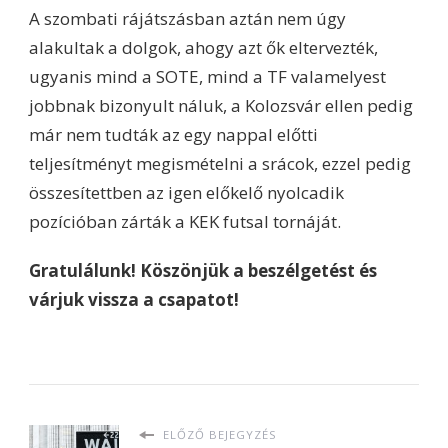
A szombati rájátszásban aztán nem úgy
alakultak a dolgok, ahogy azt ők eltervezték,
ugyanis mind a SOTE, mind a TF valamelyest
jobbnak bizonyult náluk, a Kolozsvár ellen pedig
már nem tudták az egy nappal előtti
teljesítményt megismételni a srácok, ezzel pedig
összesítettben az igen előkelő nyolcadik
pozícióban zárták a KEK futsal tornáját.
Gratulálunk! Köszönjük a beszélgetést és
várjuk vissza a csapatot!
ELŐZŐ BEJEGYZÉS