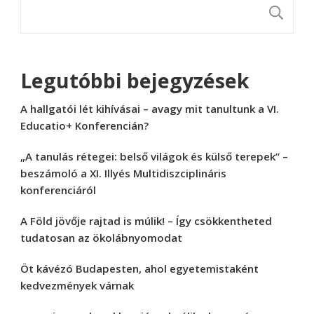
K
Legutóbbi bejegyzések
A hallgatói lét kihívásai – avagy mit tanultunk a VI.
Educatio+ Konferencián?
„A tanulás rétegei: belső világok és külső terepek” –
beszámoló a XI. Illyés Multidiszciplináris
konferenciáról
A Föld jövője rajtad is múlik! – Így csökkentheted
tudatosan az ökolábnyomodat
Öt kávézó Budapesten, ahol egyetemistaként
kedvezmények várnak