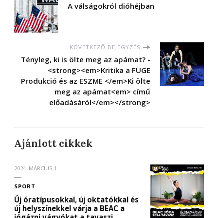
A válságokról dióhéjban
KÖVETKEZŐ BEJEGYZÉS
Tényleg, ki is ölte meg az apámat? -
<strong><em>Kritika a FÜGE
Produkció és az ESZME </em>Ki ölte
meg az apámat<em> című
előadásáról</em></strong>
Ajánlott cikkek
2024. MÁRCIUS 1.
SPORT
Új óratípusokkal, új oktatókkal és
új helyszínekkel várja a BEAC a
jógázni vágyókat a tavaszi