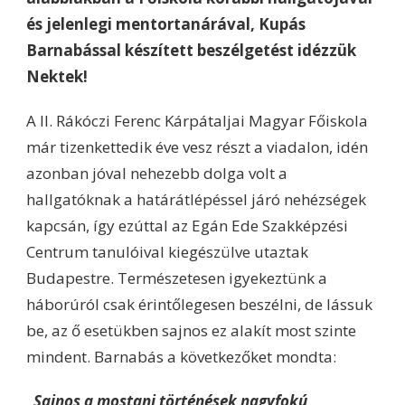
és jelenlegi mentortanárával, Kupás
Barnabással készített beszélgetést idézzük
Nektek!
A II. Rákóczi Ferenc Kárpátaljai Magyar Főiskola
már tizenkettedik éve vesz részt a viadalon, idén
azonban jóval nehezebb dolga volt a
hallgatóknak a határátlépéssel járó nehézségek
kapcsán, így ezúttal az Egán Ede Szakképzési
Centrum tanulóival kiegészülve utaztak
Budapestre. Természetesen igyekeztünk a
háborúról csak érintőlegesen beszélni, de lássuk
be, az ő esetükben sajnos ez alakít most szinte
mindent. Barnabás a következőket mondta:
„Sajnos a mostani történések nagyfokú