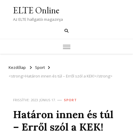
ELTE Online
Az ELTE hallgatói magazinja
Kezdőlap
Sport
<strong>Határon innen és túl – Erről szól a KEK!</strong>
FRISSÍTVE:
2023. JÚNIUS 17.
SPORT
Határon innen és túl
– Erről szól a KEK!