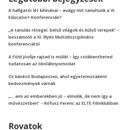
A hallgatói lét kihívásai – avagy mit tanultunk a VI.
Educatio+ Konferencián?
„A tanulás rétegei: belső világok és külső terepek” –
beszámoló a XI. Illyés Multidiszciplináris
konferenciáról
A Föld jövője rajtad is múlik! – Így csökkentheted
tudatosan az ökolábnyomodat
Öt kávézó Budapesten, ahol egyetemistaként
kedvezmények várnak
„… ami az emberekben jó – elmúlik, de nem így a
művészetben” – Rófusz Ferenc az ELTE Filmklubban
Rovatok