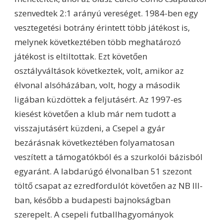
szenvedtek 2:1 arányú vereséget. 1984-ben egy
vesztegetési botrány érintett több játékost is,
melynek következtében több meghatározó
játékost is eltiltottak. Ezt követően
osztályváltások következtek, volt, amikor az
élvonal alsóházában, volt, hogy a második
ligában küzdöttek a feljutásért. Az 1997-es
kiesést követően a klub már nem tudott a
visszajutásért küzdeni, a Csepel a gyár
bezárásnak következtében folyamatosan
veszített a támogatókból és a szurkolói bázisból
egyaránt. A labdarúgó élvonalban 51 szezont
töltő csapat az ezredfordulót követően az NB III-
ban, később a budapesti bajnokságban
szerepelt. A csepeli futballhagyományok