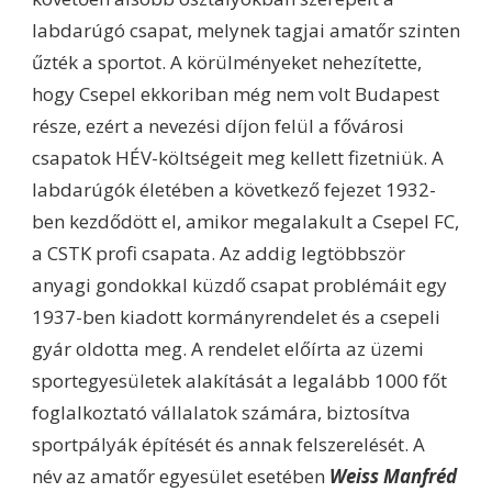
labdarúgó csapat, melynek tagjai amatőr szinten
űzték a sportot. A körülményeket nehezítette,
hogy Csepel ekkoriban még nem volt Budapest
része, ezért a nevezési díjon felül a fővárosi
csapatok HÉV-költségeit meg kellett fizetniük. A
labdarúgók életében a következő fejezet 1932-
ben kezdődött el, amikor megalakult a Csepel FC,
a CSTK profi csapata. Az addig legtöbbször
anyagi gondokkal küzdő csapat problémáit egy
1937-ben kiadott kormányrendelet és a csepeli
gyár oldotta meg. A rendelet előírta az üzemi
sportegyesületek alakítását a legalább 1000 főt
foglalkoztató vállalatok számára, biztosítva
sportpályák építését és annak felszerelését. A
név az amatőr egyesület esetében
Weiss Manfréd