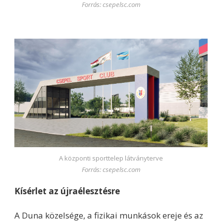
Forrás: csepelsc.com
A központi sporttelep látványterve
Forrás: csepelsc.com
Kísérlet az újraélesztésre
A Duna közelsége, a fizikai munkások ereje és az