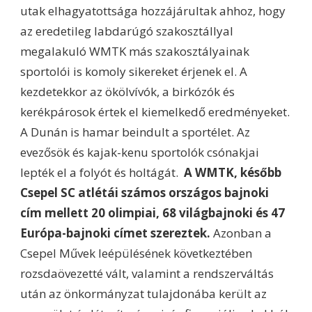
utak elhagyatottsága hozzájárultak ahhoz, hogy
az eredetileg labdarúgó szakosztállyal
megalakuló WMTK más szakosztályainak
sportolói is komoly sikereket érjenek el. A
kezdetekkor az ökölvívók, a birkózók és
kerékpárosok értek el kiemelkedő eredményeket.
A Dunán is hamar beindult a sportélet. Az
evezősök és kajak-kenu sportolók csónakjai
lepték el a folyót és holtágát.
A WMTK, később
Csepel SC atlétái számos országos bajnoki
cím mellett 20 olimpiai, 68 világbajnoki és 47
Európa-bajnoki címet szereztek.
Azonban a
Csepel Művek leépülésének következtében
rozsdaövezetté vált, valamint a rendszerváltás
után az önkormányzat tulajdonába került az