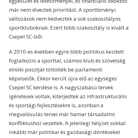
egyesület és létesítményei, és financiális okokból
már nem élveztek prioritást. A sporttörvényi
változások nem kedveztek a sok szakosztályos
sportkluboknak. Ezért több szakosztály is kivált a
Csepel SC-ből.
A 2010-es években egyre több politikus kezdett
foglalkozni a sporttal, számos klub és szövetség
elnöki posztját töltötték be parlamenti
képviselők. Ekkor került újra elő az egységes
Csepel SC kérdése is. A nagyszabású tervek
ígéretesek voltak, kiterjedtek az infrastrukturális
és sportági fejlesztésekre is, azonban a
megvalósulás tervei már hamar társadalmi
konfliktushoz vezettek. A jelenlegi helyzet sokkal
inkább már politikai és gazdasági döntéseket