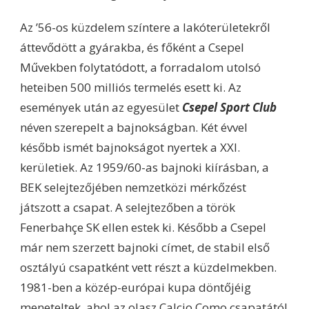
Az ’56-os küzdelem színtere a lakóterületekről
áttevődött a gyárakba, és főként a Csepel
Művekben folytatódott, a forradalom utolsó
heteiben 500 milliós termelés esett ki. Az
események után az egyesület
Csepel Sport Club
néven szerepelt a bajnokságban. Két évvel
később ismét bajnokságot nyertek a XXI.
kerületiek. Az 1959/60-as bajnoki kiírásban, a
BEK selejtezőjében nemzetközi mérkőzést
játszott a csapat. A selejtezőben a török
Fenerbahçe SK ellen estek ki. Később a Csepel
már nem szerzett bajnoki címet, de stabil első
osztályú csapatként vett részt a küzdelmekben.
1981-ben a közép-európai kupa döntőjéig
meneteltek, ahol az olasz Calcio Como csapatától