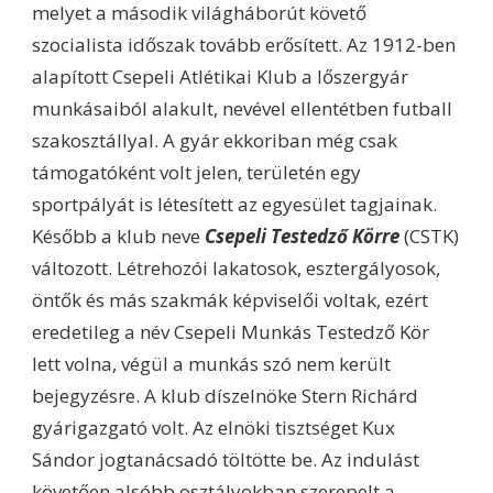
melyet a második világháborút követő
szocialista időszak tovább erősített. Az 1912-ben
alapított Csepeli Atlétikai Klub a lőszergyár
munkásaiból alakult, nevével ellentétben futball
szakosztállyal. A gyár ekkoriban még csak
támogatóként volt jelen, területén egy
sportpályát is létesített az egyesület tagjainak.
Később a klub neve
Csepeli Testedző Körre
(CSTK)
változott. Létrehozói lakatosok, esztergályosok,
öntők és más szakmák képviselői voltak, ezért
eredetileg a név Csepeli Munkás Testedző Kör
lett volna, végül a munkás szó nem került
bejegyzésre. A klub díszelnöke Stern Richárd
gyárigazgató volt. Az elnöki tisztséget Kux
Sándor jogtanácsadó töltötte be. Az indulást
követően alsóbb osztályokban szerepelt a