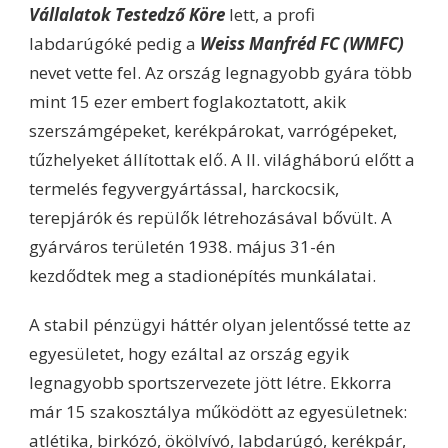
Vállalatok Testedző Köre
lett, a profi
labdarúgóké pedig a
Weiss Manfréd FC (WMFC)
nevet vette fel. Az ország legnagyobb gyára több
mint 15 ezer embert foglakoztatott, akik
szerszámgépeket, kerékpárokat, varrógépeket,
tűzhelyeket állítottak elő. A II. világháború előtt a
termelés fegyvergyártással, harckocsik,
terepjárók és repülők létrehozásával bővült. A
gyárváros területén 1938. május 31-én
kezdődtek meg a stadionépítés munkálatai.
A stabil pénzügyi háttér olyan jelentőssé tette az
egyesületet, hogy ezáltal az ország egyik
legnagyobb sportszervezete jött létre. Ekkorra
már 15 szakosztálya működött az egyesületnek:
atlétika, birkózó, ökölvívó, labdarúgó, kerékpár,