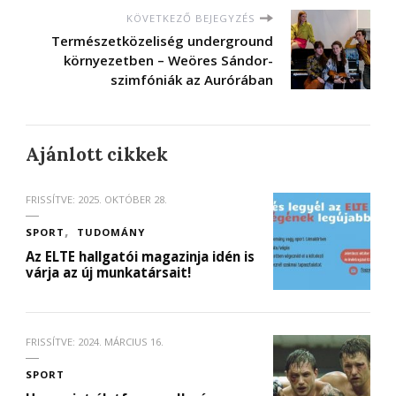
KÖVETKEZŐ BEJEGYZÉS
Természetközeliség underground
környezetben – Weöres Sándor-
szimfóniák az Aurórában
Ajánlott cikkek
FRISSÍTVE:
2025. OKTÓBER 28.
SPORT
TUDOMÁNY
Az ELTE hallgatói magazinja idén is
várja az új munkatársait!
FRISSÍTVE:
2024. MÁRCIUS 16.
SPORT