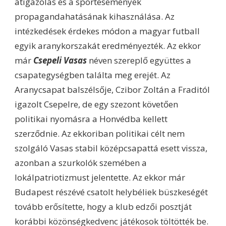
átigazolás és a sportesemények
propagandahatásának kihasználása. Az
intézkedések érdekes módon a magyar futball
egyik aranykorszakát eredményezték. Az ekkor
már
Csepeli Vasas
néven szereplő együttes a
csapategységben találta meg erejét. Az
Aranycsapat balszélsője, Czibor Zoltán a Fraditól
igazolt Csepelre, de egy szezont követően
politikai nyomásra a Honvédba kellett
szerződnie. Az ekkoriban politikai célt nem
szolgáló Vasas stabil középcsapattá esett vissza,
azonban a szurkolók szemében a
lokálpatriotizmust jelentette. Az ekkor már
Budapest részévé csatolt helybéliek büszkeségét
tovább erősítette, hogy a klub edzői posztját
korábbi közönségkedvenc játékosok töltötték be.