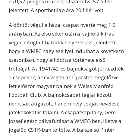
és 0,57 pengős órabért, átszámítva 57 fillért
jelentett. A sporthetilap ára 20 fillér volt.
A döntőt végül a hazai csapat nyerte meg 1:0
arányban. Az első siker után a bajnoki kiírás
végén elfoglalt hatodik helyezés azt jelentette,
hogy a WMFC nagy eséllyel indulhat a következő
szezonban, hogy elhódítsa története első
trófeáját. Az 1941/42-es bajnokságot jól kezdték
a csepeliek, az év végén az Újpestet megelőzve
lett először magyar bajnok a Weiss Manfréd
Football Club. A bajnokcsapat tagjai között
nemcsak átigazolt, hanem helyi, saját nevelésű
játékosokat is találni. A csapatkapitány, Gere
József egész pályafutását a WMFC-ben, illetve a
jogelőd CSTK-ban töltötte. A balszélső Pintér