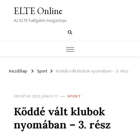
ELTE Online
Az ELTE hallgatói magazinja
Kezdőlap
Sport
Köddé vált klubok nyomában – 3. rész
FRISSÍTVE:
2023. JÚNIUS 17.
SPORT
Köddé vált klubok
nyomában – 3. rész