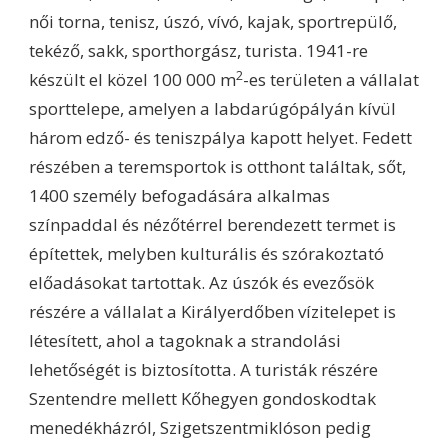
női torna, tenisz, úszó, vívó, kajak, sportrepülő,
tekéző, sakk, sporthorgász, turista. 1941-re
2
készült el közel 100 000 m
-es területen a vállalat
sporttelepe, amelyen a labdarúgópályán kívül
három edző- és teniszpálya kapott helyet. Fedett
részében a teremsportok is otthont találtak, sőt,
1400 személy befogadására alkalmas
színpaddal és nézőtérrel berendezett termet is
építettek, melyben kulturális és szórakoztató
előadásokat tartottak. Az úszók és evezősök
részére a vállalat a Királyerdőben vízitelepet is
létesített, ahol a tagoknak a strandolási
lehetőségét is biztosította. A turisták részére
Szentendre mellett Kőhegyen gondoskodtak
menedékházról, Szigetszentmiklóson pedig