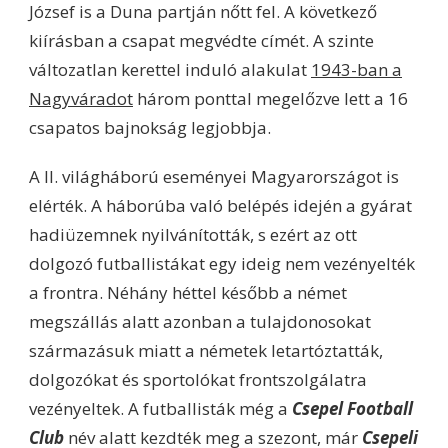
József is a Duna partján nőtt fel. A következő
kiírásban a csapat megvédte címét. A szinte
változatlan kerettel induló alakulat
1943-ban a
Nagyváradot
három ponttal megelőzve lett a 16
csapatos bajnokság legjobbja.
A II. világháború eseményei Magyarországot is
elérték. A háborúba való belépés idején a gyárat
hadiüzemnek nyilvánították, s ezért az ott
dolgozó futballistákat egy ideig nem vezényelték
a frontra. Néhány héttel később a német
megszállás alatt azonban a tulajdonosokat
származásuk miatt a németek letartóztatták,
dolgozókat és sportolókat frontszolgálatra
vezényeltek. A futballisták még a
Csepel Football
Club
név alatt kezdték meg a szezont, már
Csepeli