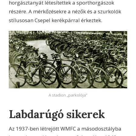
horgásztanyát létesítettek a sporthorgászok
részére. A mérkőzésekre a nézők és a szurkolók
stílusosan Csepel kerékpárral érkeztek.
A stadion „parkolója”
Labdarúgó sikerek
Az 1937-ben létrejött WMFC a másodosztályba