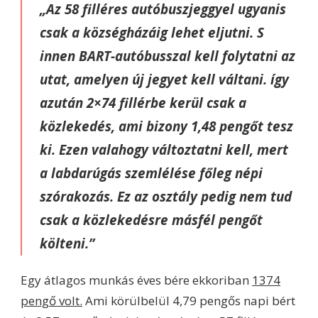
„Az 58 filléres autóbuszjeggyel ugyanis
csak a községházáig lehet eljutni. S
innen BART-autóbusszal kell folytatni az
utat, amelyen új jegyet kell váltani. így
azután 2×74 fillérbe kerül csak a
közlekedés, ami bizony 1,48 pengőt tesz
ki. Ezen valahogy változtatni kell, mert
a labdarúgás szemlélése főleg népi
szórakozás. Ez az osztály pedig nem tud
csak a közlekedésre másfél pengőt
költeni.”
Egy átlagos munkás éves bére ekkoriban
1374
pengő volt.
Ami körülbelül 4,79 pengős napi bért