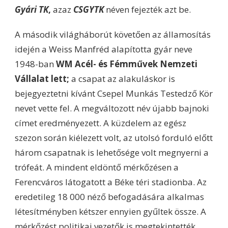
Gyári TK
,
azaz
CSGYTK
néven fejezték azt be.
A második világháborút követően az államosítás
idején a Weiss Manfréd alapította gyár neve
1948-ban
WM Acél- és Fémművek Nemzeti
Vállalat lett;
a csapat az alakuláskor is
bejegyeztetni kívánt Csepel Munkás Testedző Kör
nevet vette fel. A megváltozott név újabb bajnoki
címet eredményezett. A küzdelem az egész
szezon során kiélezett volt, az utolsó forduló előtt
három csapatnak is lehetősége volt megnyerni a
trófeát. A mindent eldöntő mérkőzésen a
Ferencváros látogatott a Béke téri stadionba. Az
eredetileg 18 000 néző befogadására alkalmas
létesítményben kétszer ennyien gyűltek össze. A
mérkőzést politikai vezetők is megtekintették,