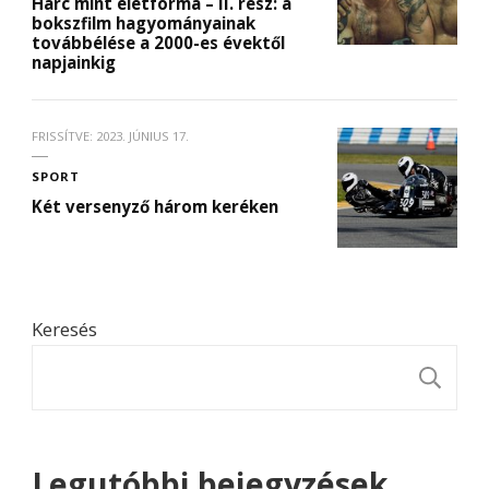
Harc mint életforma – II. rész: a
bokszfilm hagyományainak
továbbélése a 2000-es évektől
napjainkig
FRISSÍTVE:
2023. JÚNIUS 17.
SPORT
Két versenyző három keréken
Keresés
K
Legutóbbi bejegyzések