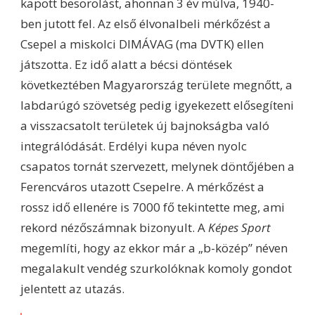
kapott besorolást, ahonnan 3 év múlva, 1940-
ben jutott fel. Az első élvonalbeli mérkőzést a
Csepel a miskolci DIMÁVAG (ma DVTK) ellen
játszotta. Ez idő alatt a bécsi döntések
következtében Magyarország területe megnőtt, a
labdarúgó szövetség pedig igyekezett elősegíteni
a visszacsatolt területek új bajnokságba való
integrálódását. Erdélyi kupa néven nyolc
csapatos tornát szervezett, melynek döntőjében a
Ferencváros utazott Csepelre. A mérkőzést a
rossz idő ellenére is 7000 fő tekintette meg, ami
rekord nézőszámnak bizonyult. A
Képes Sport
megemlíti, hogy az ekkor már a „b-közép” néven
megalakult vendég szurkolóknak komoly gondot
jelentett az utazás.