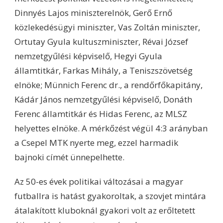
Dinnyés Lajos miniszterelnök, Gerő Ernő
közlekedésügyi miniszter, Vas Zoltán miniszter,
Ortutay Gyula kultuszminiszter, Révai József
nemzetgyűlési képviselő, Hegyi Gyula
államtitkár, Farkas Mihály, a Teniszszövetség
elnöke; Münnich Ferenc dr., a rendőrfőkapitány,
Kádár János nemzetgyűlési képviselő, Donáth
Ferenc államtitkár és Hidas Ferenc, az MLSZ
helyettes elnöke. A mérkőzést végül 4:3 arányban
a Csepel MTK nyerte meg, ezzel harmadik
bajnoki címét ünnepelhette.
Az 50-es évek politikai változásai a magyar
futballra is hatást gyakoroltak, a szovjet mintára
átalakított kluboknál gyakori volt az erőltetett