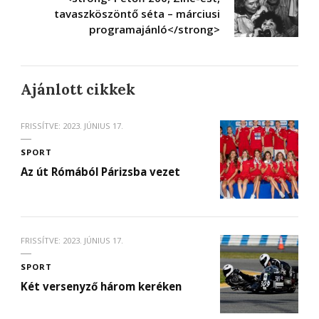
tavaszköszöntő séta – márciusi
programajánló</strong>
Ajánlott cikkek
FRISSÍTVE:
2023. JÚNIUS 17.
SPORT
Az út Rómából Párizsba vezet
FRISSÍTVE:
2023. JÚNIUS 17.
SPORT
Két versenyző három keréken