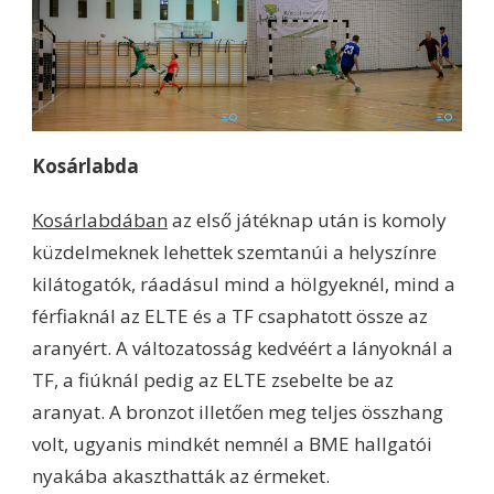
Kosárlabda
Kosárlabdában
az első játéknap után is komoly
küzdelmeknek lehettek szemtanúi a helyszínre
kilátogatók, ráadásul mind a hölgyeknél, mind a
férfiaknál az ELTE és a TF csaphatott össze az
aranyért. A változatosság kedvéért a lányoknál a
TF, a fiúknál pedig az ELTE zsebelte be az
aranyat. A bronzot illetően meg teljes összhang
volt, ugyanis mindkét nemnél a BME hallgatói
nyakába akaszthatták az érmeket.