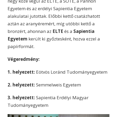
négy közé végül az ELTE, a SOTE, a Pannon
Egyetem és az erdélyi Sapientia Egyetem
alakulatai jutottak. Előbbi kettő csatázhatott
aztán az aranyéremért, míg utóbbi kettő a
bronzért, ahonnan az
ELTE
és a
Sapientia
Egyetem
került ki győztesként, hozva ezzel a
papírformát.
Végeredmény:
1. helyezett:
Eötvös Loránd Tudományegyetem
2. helyezett:
Semmelweis Egyetem
3. helyezett:
Sapientia Erdélyi Magyar
Tudományegyetem