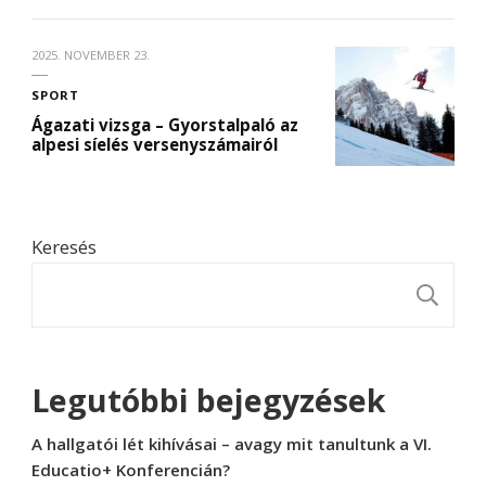
2025. NOVEMBER 23.
SPORT
Ágazati vizsga – Gyorstalpaló az
alpesi síelés versenyszámairól
Keresés
K
Legutóbbi bejegyzések
A hallgatói lét kihívásai – avagy mit tanultunk a VI.
Educatio+ Konferencián?