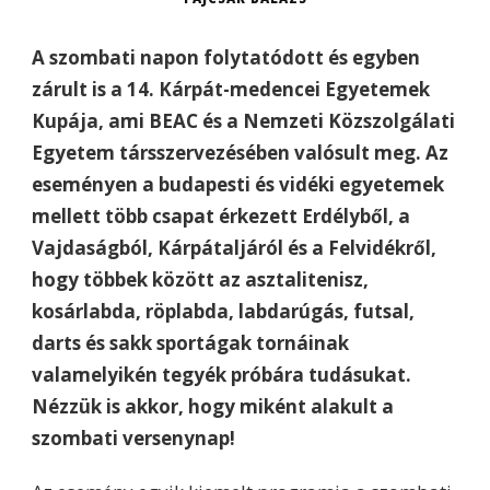
A szombati napon folytatódott és egyben
zárult is a 14. Kárpát-medencei Egyetemek
Kupája, ami BEAC és a Nemzeti Közszolgálati
Egyetem társszervezésében valósult meg. Az
eseményen a budapesti és vidéki egyetemek
mellett több csapat érkezett Erdélyből, a
Vajdaságból, Kárpátaljáról és a Felvidékről,
hogy többek között az asztalitenisz,
kosárlabda, röplabda, labdarúgás, futsal,
darts és sakk sportágak tornáinak
valamelyikén tegyék próbára tudásukat.
Nézzük is akkor, hogy miként alakult a
szombati versenynap!