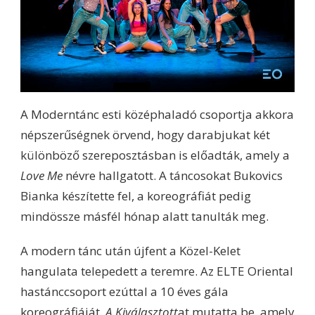
A Moderntánc esti középhaladó csoportja akkora
népszerűségnek örvend, hogy darabjukat két
különböző szereposztásban is előadták, amely a
Love Me
névre hallgatott. A táncosokat Bukovics
Bianka készítette fel, a koreográfiát pedig
mindössze másfél hónap alatt tanulták meg.
A modern tánc után újfent a Közel-Kelet
hangulata telepedett a teremre. Az ELTE Oriental
hastánccsoport ezúttal a 10 éves gála
koreográfiáját,
A Kiválasztott
at mutatta be, amely