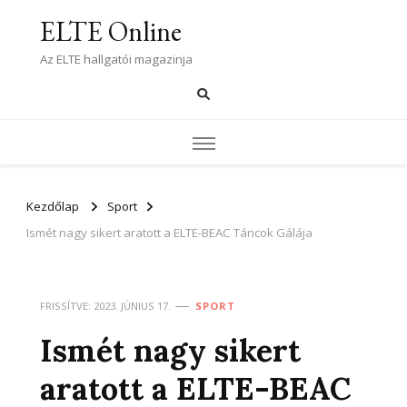
ELTE Online
Az ELTE hallgatói magazinja
Kezdőlap
Sport
Ismét nagy sikert aratott a ELTE-BEAC Táncok Gálája
FRISSÍTVE:
2023. JÚNIUS 17.
SPORT
Ismét nagy sikert
aratott a ELTE-BEAC