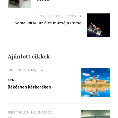
KÖVETKEZŐ BEJEGYZÉS
<em>FRIDA, az élet múzsája</em>
Ajánlott cikkek
FRISSÍTVE:
2026. MÁJUS 4.
SPORT
Békésben kétkeréken
FRISSÍTVE:
2024. NOVEMBER 30.