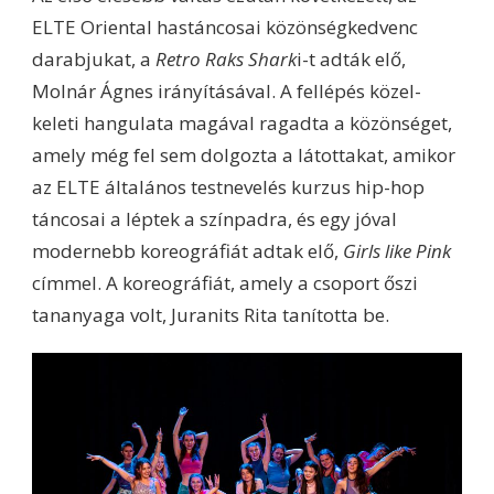
ELTE Oriental hastáncosai közönségkedvenc
darabjukat, a
Retro Raks Shark
i-t adták elő,
Molnár Ágnes irányításával. A fellépés közel-
keleti hangulata magával ragadta a közönséget,
amely még fel sem dolgozta a látottakat, amikor
az ELTE általános testnevelés kurzus hip-hop
táncosai a léptek a színpadra, és egy jóval
modernebb koreográfiát adtak elő,
Girls like Pink
címmel. A koreográfiát, amely a csoport őszi
tananyaga volt, Juranits Rita tanította be.