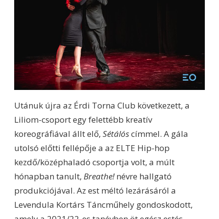
Utánuk újra az Érdi Torna Club következett, a
Liliom-csoport egy felettébb kreatív
koreográfiával állt elő,
Sétálós
címmel. A gála
utolsó előtti fellépője a az ELTE Hip-hop
kezdő/középhaladó csoportja volt, a múlt
hónapban tanult,
Breathe!
névre hallgató
produkciójával. Az est méltó lezárásáról a
Levendula Kortárs Táncműhely gondoskodott,
amely a 2021/22-es tanévben öt egész estés