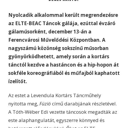
Nyolcadik alkalommal került megrendezésre
az ELTE-BEAC Táncok gálája, ezúttal évzáró
gálaműsorként, december 13-án a
Ferencvárosi Művelődési Központban. A
nagyszámú közönség sokszínű műsorban
gyönyörködhetett, amely során a kortárs
tánctól kezdve a hastáncon és a hip-hopon át
sokféle koreográfiából és műfajból kaphatott
ízelítőt.
Az estet a Levendula Kortárs Táncműhely
nyitotta meg,
Fúzió
című darabjának részletével.
A Tóth-Wéber Edi vezette táncosok megadták az
este alaphangulatát, egyszerre könnyed és