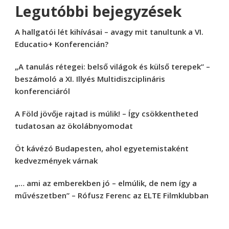
Legutóbbi bejegyzések
A hallgatói lét kihívásai – avagy mit tanultunk a VI.
Educatio+ Konferencián?
„A tanulás rétegei: belső világok és külső terepek” –
beszámoló a XI. Illyés Multidiszciplináris
konferenciáról
A Föld jövője rajtad is múlik! – Így csökkentheted
tudatosan az ökolábnyomodat
Öt kávézó Budapesten, ahol egyetemistaként
kedvezmények várnak
„… ami az emberekben jó – elmúlik, de nem így a
művészetben” – Rófusz Ferenc az ELTE Filmklubban