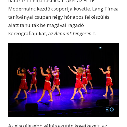
határozott előadásukkal. Őket az ELTE
Moderntánc kezdő csoportja követte. Lang Tímea
tanítványai csupán négy hónapos felkészülés
alatt tanulták be magával ragadó
koreográfiájukat, az
Álmaink tengerén
-t.
Az első élesebb váltás ezután következett, az