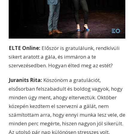
ELTE Online:
Először is gratulálunk, rendkívüli
sikert aratott a gála, és immáron a te
szervezésedben. Hogyan élted meg az estét?
Juranits Rita:
Köszönöm a gratulációt,
elsősorban felszabadult és boldog vagyok, hogy
minden úgy ment, ahogy elterveztük. Október
közepén kezdtem el szervezni a gálát, nem
számítottam arra, hogy ennyi munka lesz vele, de
minden perc megérte, hiszen nagyon jól sikerült.
Az utolsó pár nap különösen stresszes volt,