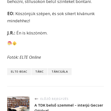
behozni, stílusokon belül szinteket bontani.
EO:
Köszönjük szépen, és sok sikert kívánunk
mindehhez!
J.R.:
Én is köszönöm.
Fotók: ELTE Online
ELTE-BEAC
TÁNC
TÁNCGÁLA
ELŐZŐ BEJEGYZÉS
A TDK belső szemmel – interjú Gecser
Ottóval