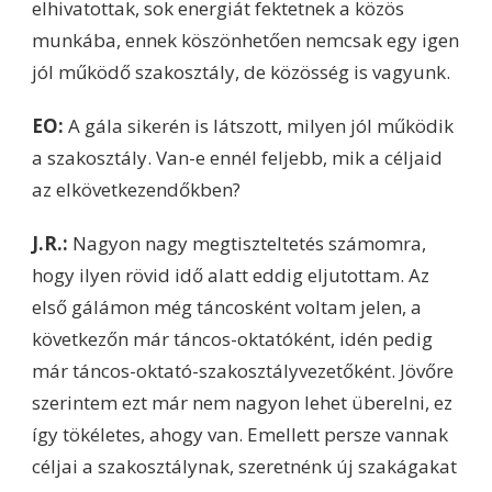
elhivatottak, sok energiát fektetnek a közös
munkába, ennek köszönhetően nemcsak egy igen
jól működő szakosztály, de közösség is vagyunk.
EO:
A gála sikerén is látszott, milyen jól működik
a szakosztály. Van-e ennél feljebb, mik a céljaid
az elkövetkezendőkben?
J.R.:
Nagyon nagy megtiszteltetés számomra,
hogy ilyen rövid idő alatt eddig eljutottam. Az
első gálámon még táncosként voltam jelen, a
következőn már táncos-oktatóként, idén pedig
már táncos-oktató-szakosztályvezetőként. Jövőre
szerintem ezt már nem nagyon lehet überelni, ez
így tökéletes, ahogy van. Emellett persze vannak
céljai a szakosztálynak, szeretnénk új szakágakat