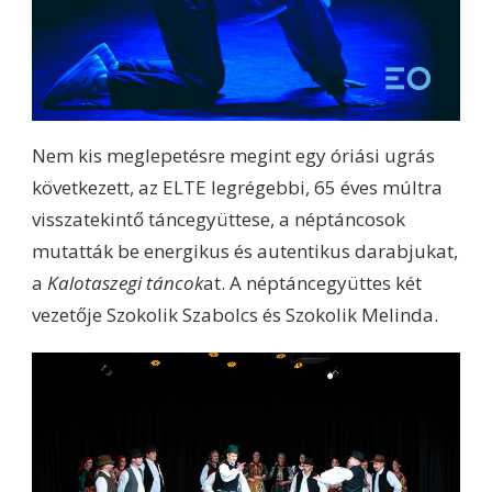
Nem kis meglepetésre megint egy óriási ugrás
következett, az ELTE legrégebbi, 65 éves múltra
visszatekintő táncegyüttese, a néptáncosok
mutatták be energikus és autentikus darabjukat,
a
Kalotaszegi táncok
at. A néptáncegyüttes két
vezetője Szokolik Szabolcs és Szokolik Melinda.