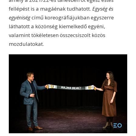
fellépést is a magáénak tudhatott.
Egység és
egyéniség
című koreográfiájukban egyszerre
láthatott a közönség kiemelkedő egyéni,
valamint tökéletesen összecsiszolt közös
mozdulatokat.