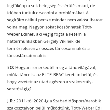
legfőképp a sok betegség és sérülés miatt, de
időben tudtuk orvosolni a problémákat. A
segítőim nélkül persze mindez nem valósulhatott
volna meg. Nagyon sokat köszönhetek Tóth-
Wéber Edinek, aki végig fogta a kezem, a
háttérmunkákban Gergely Vikinek, de
természetesen az összes táncosomnak és a
táncostársaimnak is.
EO:
Hogyan ismerkedtél meg a tánc világával,
mióta táncolsz az ELTE-BEAC keretein belül, és
hogy vezetett az utad egészen a szakosztály-
vezetőségig?
J.R.:
2011-től 2020-ig a Szabadidősport/Aerobik
szakosztályon belül működtünk, Tóth-Wéber Edi