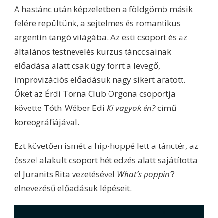
A hastánc után képzeletben a földgömb másik
felére repültünk, a sejtelmes és romantikus
argentin tangó világába. Az esti csoport és az
általános testnevelés kurzus táncosainak
előadása alatt csak úgy forrt a levegő,
improvizációs előadásuk nagy sikert aratott.
Őket az Érdi Torna Club Orgona csoportja
követte Tóth-Wéber Edi
Ki vagyok én?
című
koreográfiájával.
Ezt követően ismét a hip-hoppé lett a tánctér, az
ősszel alakult csoport hét edzés alatt sajátította
el Juranits Rita vezetésével
What’s poppin’
?
elnevezésű előadásuk lépéseit.