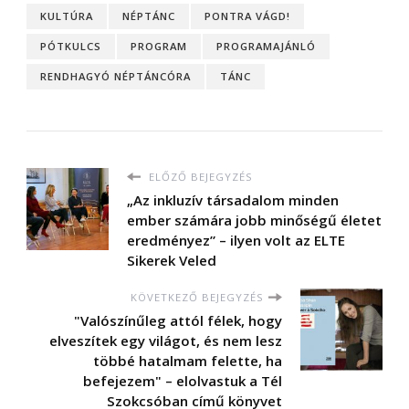
KULTÚRA
NÉPTÁNC
PONTRA VÁGD!
PÓTKULCS
PROGRAM
PROGRAMAJÁNLÓ
RENDHAGYÓ NÉPTÁNCÓRA
TÁNC
ELŐZŐ BEJEGYZÉS
„Az inkluzív társadalom minden
ember számára jobb minőségű életet
eredményez” – ilyen volt az ELTE
Sikerek Veled
KÖVETKEZŐ BEJEGYZÉS
"Valószínűleg attól félek, hogy
elveszítek egy világot, és nem lesz
többé hatalmam felette, ha
befejezem" – elolvastuk a Tél
Szokcsóban című könyvet