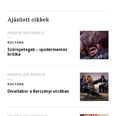
Ajánlott cikkek
FRISSÍTVE:
2023. JÚNIUS 17.
KULTÚRA
Szörnyetegek – spoilermentes
kritika
FRISSÍTVE:
2025. ÁPRILIS 10.
KULTÚRA
Divatlabor a Bercsényi utcában