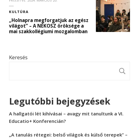
FRISSÍTVE:
2024. MÁRCIUS 20.
KULTÚRA
„Holnapra megforgatjuk az egész
világot” – A NÉKOSZ öröksége a
mai szakkollégiumi mozgalomban
Keresés
K
Legutóbbi bejegyzések
A hallgatói lét kihívásai – avagy mit tanultunk a VI.
Educatio+ Konferencián?
„A tanulás rétegei: belső világok és külső terepek” –