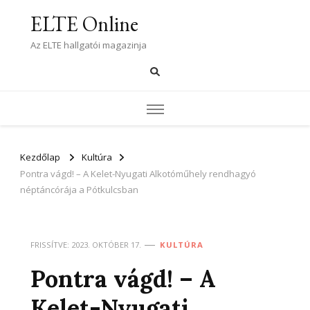
ELTE Online
Az ELTE hallgatói magazinja
Kezdőlap
Kultúra
Pontra vágd! – A Kelet-Nyugati Alkotóműhely rendhagyó
néptáncórája a Pótkulcsban
FRISSÍTVE:
2023. OKTÓBER 17.
KULTÚRA
Pontra vágd! – A
Kelet-Nyugati