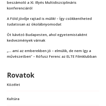
beszámoló a XI. Illyés Multidiszciplináris
konferenciáról
A Föld jövője rajtad is múlik! – Így csökkentheted
tudatosan az ökolábnyomodat
Öt kávézó Budapesten, ahol egyetemistaként
kedvezmények várnak
„… ami az emberekben jó – elmúlik, de nem így a
művészetben” – Rófusz Ferenc az ELTE Filmklubban
Rovatok
Közélet
Kultúra