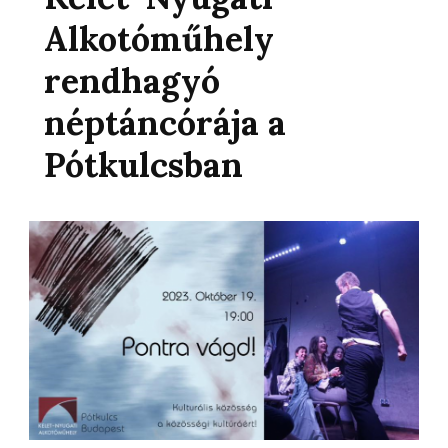
Alkotóműhely
rendhagyó
néptáncórája a
Pótkulcsban