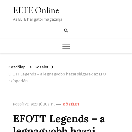
ELTE Online
Az ELTE hallgatói magazinja
Kezdőlap
Közélet
EFOTT Legends – a legnagyobb hazai slágerek az EFOTT
színpadán
FRISSÍTVE:
2023. JÚLIUS 11.
KÖZÉLET
EFOTT Legends – a
legnagyobb hazai