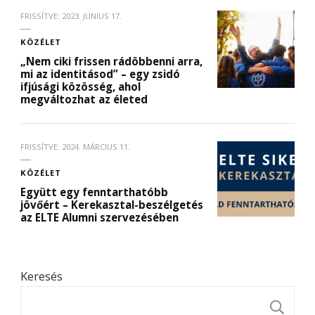
FRISSÍTVE:
2023. JÚNIUS 17.
KÖZÉLET
„Nem ciki frissen rádöbbenni arra,
mi az identitásod” – egy zsidó
ifjúsági közösség, ahol
megváltozhat az életed
FRISSÍTVE:
2024. MÁRCIUS 11.
KÖZÉLET
Együtt egy fenntarthatóbb
jövőért – Kerekasztal-beszélgetés
az ELTE Alumni szervezésében
Keresés
K