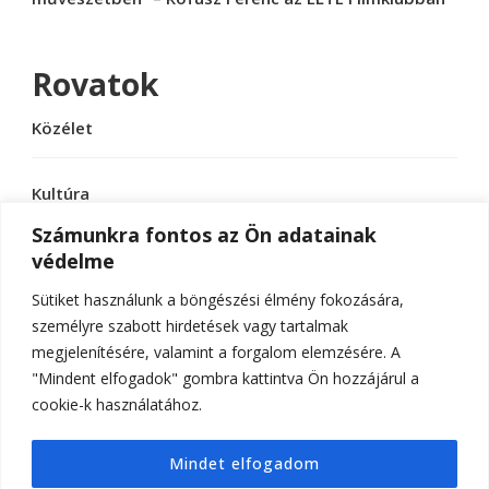
Rovatok
Közélet
Kultúra
Számunkra fontos az Ön adatainak
védelme
Sport
Sütiket használunk a böngészési élmény fokozására,
Tudomány
személyre szabott hirdetések vagy tartalmak
megjelenítésére, valamint a forgalom elemzésére. A
"Mindent elfogadok" gombra kattintva Ön hozzájárul a
cookie-k használatához.
© Szerzői jog 2026
ELTE Online
. Minden jog
Mindet elfogadom
fenntartva.
Hello Fashion | Fejlesztette
Blossom