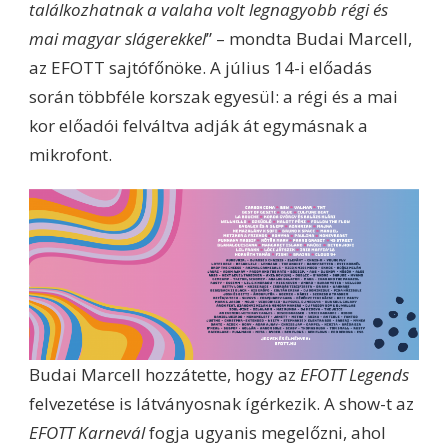
találkozhatnak a valaha volt legnagyobb régi és
mai magyar slágerekkel
” – mondta Budai Marcell,
az EFOTT sajtófőnöke. A július 14-i előadás
során többféle korszak egyesül: a régi és a mai
kor előadói felváltva adják át egymásnak a
mikrofont.
Budai Marcell hozzátette, hogy az
EFOTT Legends
felvezetése is látványosnak ígérkezik. A show-t az
EFOTT Karnevál
fogja ugyanis megelőzni, ahol