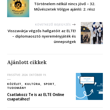
Történelem nélkül nincs jövő – 32.
Művészetek Völgye ajánló: 2. rész
KÖVETKEZŐ BEJEGYZÉS
Visszavárja végzős hallgatóit az ELTE!
– diplomaosztó nyereményjáték és
ünnepségek
Ajánlott cikkek
FRISSÍTVE:
2024. OKTÓBER 19.
KÖZÉLET
KULTÚRA
SPORT
TUDOMÁNY
Csatlakozz Te is az ELTE Online
csapatához!