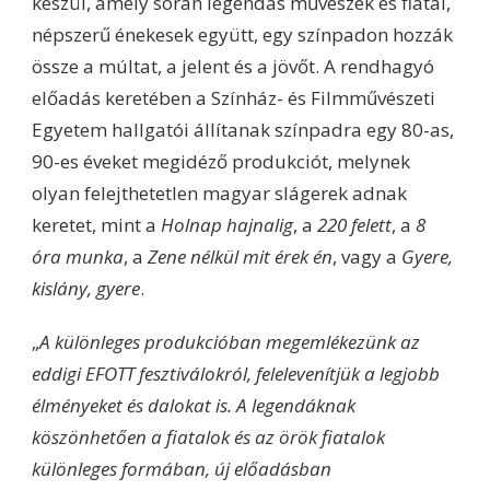
készül, amely során legendás művészek és fiatal,
népszerű énekesek együtt, egy színpadon hozzák
össze a múltat, a jelent és a jövőt. A rendhagyó
előadás keretében a Színház- és Filmművészeti
Egyetem hallgatói állítanak színpadra egy 80-as,
90-es éveket megidéző produkciót, melynek
olyan felejthetetlen magyar slágerek adnak
keretet, mint a
Holnap hajnalig
, a
220 felett
, a
8
óra munka
, a
Zene nélkül mit érek én
, vagy a
Gyere,
kislány, gyere
.
„
A különleges produkcióban megemlékezünk az
eddigi EFOTT fesztiválokról, felelevenítjük a legjobb
élményeket és dalokat is. A legendáknak
köszönhetően a fiatalok és az örök fiatalok
különleges formában, új előadásban