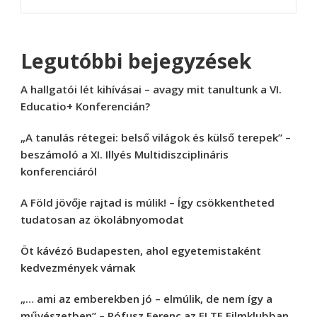
Legutóbbi bejegyzések
A hallgatói lét kihívásai – avagy mit tanultunk a VI.
Educatio+ Konferencián?
„A tanulás rétegei: belső világok és külső terepek” –
beszámoló a XI. Illyés Multidiszciplináris
konferenciáról
A Föld jövője rajtad is múlik! – Így csökkentheted
tudatosan az ökolábnyomodat
Öt kávézó Budapesten, ahol egyetemistaként
kedvezmények várnak
„… ami az emberekben jó – elmúlik, de nem így a
művészetben” – Rófusz Ferenc az ELTE Filmklubban