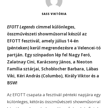
SASS VIKTÓRIA
EFOTT Legends
címmel különleges,
összművészeti showműsorral készül az
EFOTT fesztivál, amely július 14-én
(pénteken) kerül megrendezésre a Velencei-tó
partján. Egy színpadon lép fel Nagy Feró,
Zalatnay Cini, Karácsony János, a Neoton
Família sztárjai, Schoblocher Barbara, Lábas
Viki, Kéri András (Columbo), Király Viktor és a
BSW!
Az EFOTT csapata a fesztivál pénteki napjára egy
különleges, kétórás összművészeti showműsorral