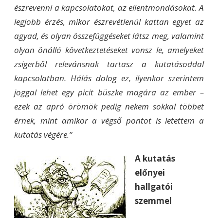
észrevenni a kapcsolatokat, az ellentmondásokat. A
legjobb érzés, mikor észrevétlenül kattan egyet az
agyad, és olyan összefüggéseket látsz meg, valamint
olyan önálló következtetéseket vonsz le, amelyeket
zsigerből relevánsnak tartasz a kutatásoddal
kapcsolatban. Hálás dolog ez, ilyenkor szerintem
joggal lehet egy picit büszke magára az ember –
ezek az apró örömök pedig nekem sokkal többet
érnek, mint amikor a végső pontot is letettem a
kutatás végére.”
A kutatás
előnyei
hallgatói
szemmel