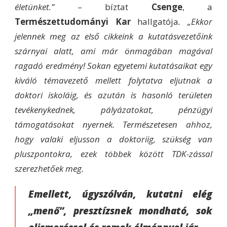
életünket.”
– bíztat
Csenge
, a
Természettudományi Kar
hallgatója
. „Ekkor
jelennek meg az első cikkeink a kutatásvezetőink
szárnyai alatt, ami már önmagában magával
ragadó eredmény! Sokan egyetemi kutatásaikat egy
kiváló témavezető mellett folytatva eljutnak a
doktori iskoláig, és azután is hasonló területen
tevékenykednek, pályázatokat, pénzügyi
támogatásokat nyernek. Természetesen ahhoz,
hogy valaki eljusson a doktoriig, szükség van
pluszpontokra, ezek többek között TDK-zással
szerezhetőek meg.
Emellett, úgyszólván, kutatni elég
„menő”, presztízsnek mondható, sok