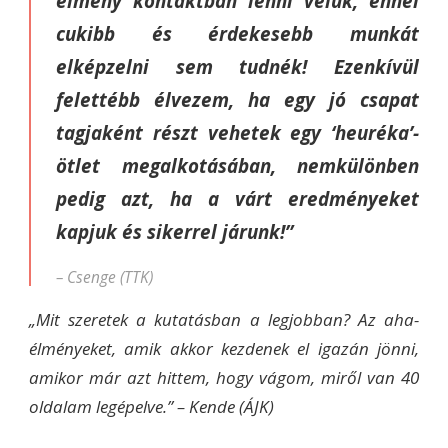
élmény kontaktban lenni velük, ennél
cukibb és érdekesebb munkát
elképzelni sem tudnék! Ezenkívül
felettébb élvezem, ha egy jó csapat
tagjaként részt vehetek egy ‘heuréka’-
ötlet megalkotásában, nemkülönben
pedig azt, ha a várt eredményeket
kapjuk és sikerrel járunk!”
– Csenge (TTK)
„Mit szeretek a kutatásban a legjobban? Az aha-
élményeket, amik akkor kezdenek el igazán jönni,
amikor már azt hittem, hogy vágom, miről van 40
oldalam legépelve.”
–
Kende (ÁJK)