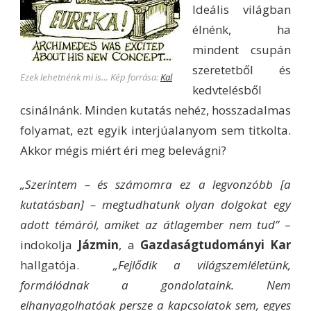
Ideális világban
élnénk, ha
mindent csupán
szeretetből és
Ezek lehetnénk mi is… Kép forrása:
Kal
kedvtelésből
csinálnánk. Minden kutatás nehéz, hosszadalmas
folyamat, ezt egyik interjúalanyom sem titkolta.
Akkor mégis miért éri meg belevágni?
„Szerintem – és számomra ez a legvonzóbb [a
kutatásban] – megtudhatunk olyan dolgokat egy
adott témáról, amiket az átlagember nem tud”
–
indokolja
Jázmin
, a
Gazdaságtudományi Kar
hallgatója.
„Fejlődik a világszemléletünk,
formálódnak a gondolataink. Nem
elhanyagolhatóak persze a kapcsolatok sem, egyes