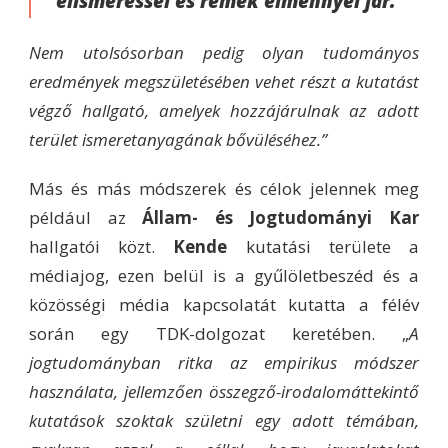
elismeréssel és remek élménnyel jár.
Nem utolsósorban pedig olyan tudományos
eredmények megszületésében vehet részt a kutatást
végző hallgató, amelyek hozzájárulnak az adott
terület ismeretanyagának bővüléséhez.”
Más és más módszerek és célok jelennek meg
például az
Állam- és Jogtudományi Kar
hallgatói közt.
Kende
kutatási területe a
médiajog, ezen belül is a gyűlöletbeszéd és a
közösségi média kapcsolatát kutatta a félév
során egy TDK-dolgozat keretében. „
A
jogtudományban ritka az empirikus módszer
használata, jellemzően összegző-irodalomáttekintő
kutatások szoktak születni egy adott témában,