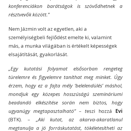
konferenciákon barátságok is szövődhetnek a
résztvevők között.”
Nem Jázmin volt az egyetlen, aki a
személyiségbeli fejlődést emelte ki, valamint
más, a munka világában is értékelt képességek
elsajátítását, gyakorlását.
„Egy kutatási folyamat elsősorban rengeteg
türelemre és figyelemre taníthat meg minket. Úgy
érzem, hogy ez a fajta mély ‘belelendülés’ máshol,
mondjuk egy közepes hosszúságú szemináriumi
beadandó elkészítése során nem biztos, hogy
ugyanúgy megtapasztalható” – t
eszi hozzá
Evi
(BTK). –
„Aki kutat, az akarva-akaratlanul
megtanulja a jó forráskutatást, tökéletesítheti az