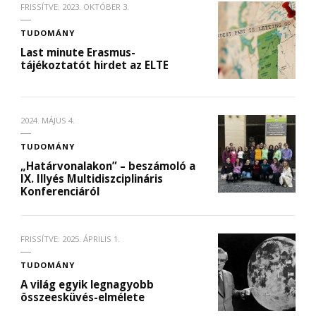
FRISSÍTVE:
2023. OKTÓBER 3.
TUDOMÁNY
Last minute Erasmus-
tájékoztatót hirdet az ELTE
2024. MÁJUS 4.
TUDOMÁNY
„Határvonalakon” – beszámoló a
IX. Illyés Multidiszciplináris
Konferenciáról
FRISSÍTVE:
2025. ÁPRILIS 1.
TUDOMÁNY
A világ egyik legnagyobb
összeesküvés-elmélete