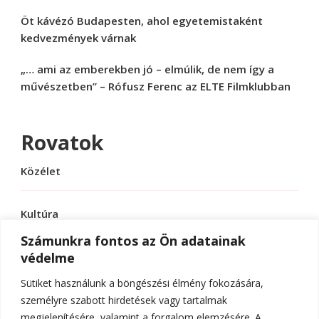
Öt kávézó Budapesten, ahol egyetemistaként
kedvezmények várnak
„… ami az emberekben jó – elmúlik, de nem így a
művészetben” – Rófusz Ferenc az ELTE Filmklubban
Rovatok
Közélet
Kultúra
Számunkra fontos az Ön adatainak
védelme
Sport
Sütiket használunk a böngészési élmény fokozására,
Tudomány
személyre szabott hirdetések vagy tartalmak
megjelenítésére, valamint a forgalom elemzésére. A