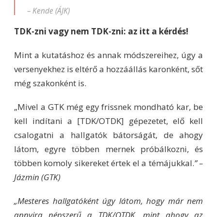
– Kende (ÁJK)
TDK-zni vagy nem TDK-zni: az itt a kérdés!
Mint a kutatáshoz és annak módszereihez, úgy a
versenyekhez is eltérő a hozzáállás karonként, sőt
még szakonként is.
„Mivel a GTK még egy frissnek mondható kar, be
kell indítani a [TDK/OTDK] gépezetet, elő kell
csalogatni a hallgatók bátorságát, de ahogy
látom, egyre többen mernek próbálkozni, és
többen komoly sikereket értek el a témájukkal.
”
–
Jázmin (GTK)
„Mesteres hallgatóként úgy látom, hogy már nem
annyira népszerű a TDK/OTDK, mint ahogy az