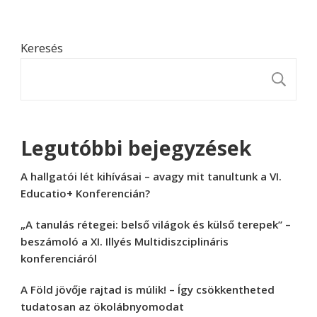
Keresés
K
Legutóbbi bejegyzések
A hallgatói lét kihívásai – avagy mit tanultunk a VI.
Educatio+ Konferencián?
„A tanulás rétegei: belső világok és külső terepek” –
beszámoló a XI. Illyés Multidiszciplináris
konferenciáról
A Föld jövője rajtad is múlik! – Így csökkentheted
tudatosan az ökolábnyomodat