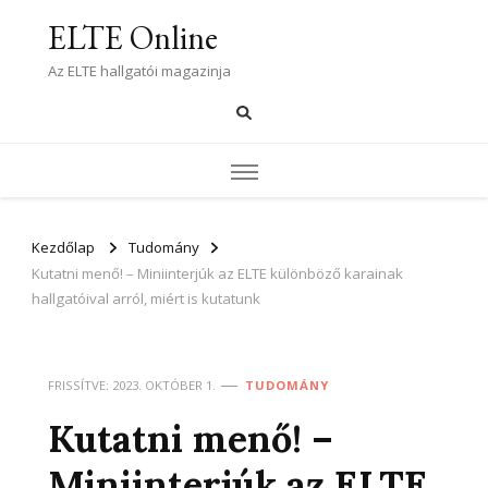
ELTE Online
Az ELTE hallgatói magazinja
Kezdőlap
Tudomány
Kutatni menő! – Miniinterjúk az ELTE különböző karainak
hallgatóival arról, miért is kutatunk
FRISSÍTVE:
2023. OKTÓBER 1.
TUDOMÁNY
Kutatni menő! –
Miniinterjúk az ELTE