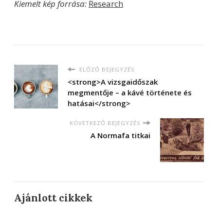
Kiemelt kép forrása:
Research
ELŐZŐ BEJEGYZÉS
<strong>A vizsgaidőszak
megmentője – a kávé története és
hatásai</strong>
KÖVETKEZŐ BEJEGYZÉS
A Normafa titkai
Ajánlott cikkek