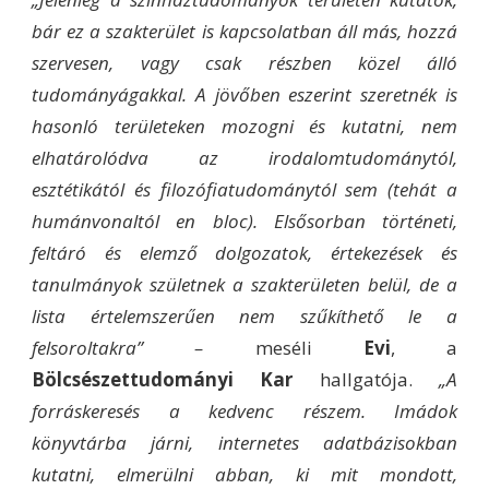
bár ez a szakterület is kapcsolatban áll más, hozzá
szervesen, vagy csak részben közel álló
tudományágakkal. A jövőben eszerint szeretnék is
hasonló területeken mozogni és kutatni, nem
elhatárolódva az irodalomtudománytól,
esztétikától és filozófiatudománytól sem (tehát a
humánvonaltól en bloc).
Elsősorban történeti,
feltáró és elemző dolgozatok, értekezések és
tanulmányok születnek a szakterületen belül, de a
lista értelemszerűen nem szűkíthető le a
felsoroltakra” –
meséli
Evi
, a
Bölcsészettudományi Kar
hallgatója.
„A
forráskeresés a kedvenc részem. Imádok
könyvtárba járni, internetes adatbázisokban
kutatni, elmerülni abban, ki mit mondott,