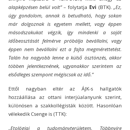
alapképzésen belül volt”
–
folytatja
Evi
(BTK).
„Ez,
úgy gondolom, annak is betudható, hogy sokan
már dolgoznak is egyetem mellett, vagy éppen
másodszakukat végzik, így mindenki a saját
időbeosztását felmérve próbálja bevállalni, vagy
éppen nem bevállalni ezt a fajta megmérettetést.
Talán ha nagyobb lenne a külső ösztönzés, akkor
többen jelentkeznének, ugyanakkor szerintem az
elsődleges szempont mégiscsak az idő.”
Ettől nagyban eltér az ÁJK-s hallgatók
hozzáállása az ottani interjúalanyunk szerint,
különösen a szakkollégisták között. Hasonlóan
vélekedik Csenge is (TTK):
„Etológiai a tudományterületem. Többnyire