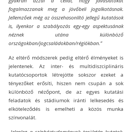
gyakran azzal a céllal, hogy javaslatokat
fogalmazzanak meg a jövőbeli jogalkotásnak.
Jellemzőek még az összehasonlító jellegű kutatások
is, ilyenkor a szabályozás egy-egy aspektusának
néznek utána különböző
országokban/jogcsaládokban/régiókban.”
Az eltérő módszerek pedig eltérő élményeket is
jelentenek. Az inter- és multidiszciplináris
kutatócsoportok létrejötte sokszor ezeket a
tényezőket erősíti, hiszen nem csupán a sok
különböző nézőpont, de az egyes kutatási
feladatok és stádiumok iránti lelkesedés és
elköteleződés is emelheti a közös munka
színvonalát.
„Jelenleg a színháztudományok területén kutatok,