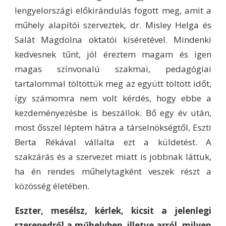
lengyelországi előkirándulás fogott meg, amit a
műhely alapítói szerveztek, dr. Misley Helga és
Salát Magdolna oktatói kíséretével. Mindenki
kedvesnek tűnt, jól éreztem magam és igen
magas színvonalú szakmai, pedagógiai
tartalommal töltöttük meg az együtt töltött időt,
így számomra nem volt kérdés, hogy ebbe a
kezdeményezésbe is beszállok. Bő egy év után,
most ősszel léptem hátra a társelnökségtől, Eszti
Berta Rékával vállalta ezt a küldetést. A
szakzárás és a szervezet miatt is jobbnak láttuk,
ha én rendes műhelytagként veszek részt a
közösség életében.
Eszter, mesélsz, kérlek, kicsit a jelenlegi
szerepedről a műhelyben, illetve arról, milyen