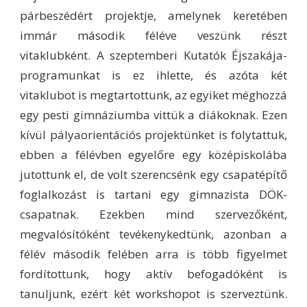
párbeszédért projektje, amelynek keretében
immár második féléve veszünk részt
vitaklubként. A szeptemberi Kutatók Éjszakája-
programunkat is ez ihlette, és azóta két
vitaklubot is megtartottunk, az egyiket méghozzá
egy pesti gimnáziumba vittük a diákoknak. Ezen
kívül pályaorientációs projektünket is folytattuk,
ebben a félévben egyelőre egy középiskolába
jutottunk el, de volt szerencsénk egy csapatépítő
foglalkozást is tartani egy gimnazista DÖK-
csapatnak. Ezekben mind szervezőként,
megvalósítóként tevékenykedtünk, azonban a
félév második felében arra is több figyelmet
fordítottunk, hogy aktív befogadóként is
tanuljunk, ezért két workshopot is szerveztünk.