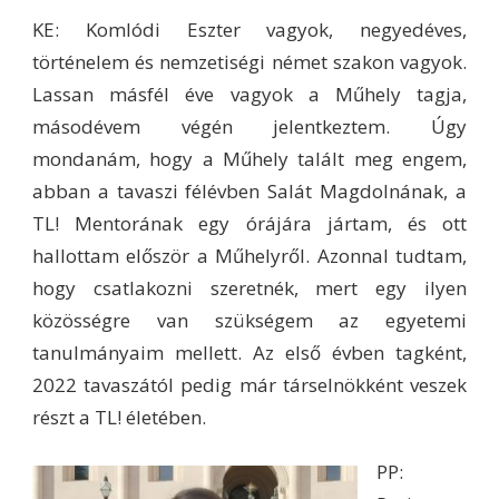
KE: Komlódi Eszter vagyok, negyedéves,
történelem és nemzetiségi német szakon vagyok.
Lassan másfél éve vagyok a Műhely tagja,
másodévem végén jelentkeztem. Úgy
mondanám, hogy a Műhely talált meg engem,
abban a tavaszi félévben Salát Magdolnának, a
TL! Mentorának egy órájára jártam, és ott
hallottam először a Műhelyről. Azonnal tudtam,
hogy csatlakozni szeretnék, mert egy ilyen
közösségre van szükségem az egyetemi
tanulmányaim mellett. Az első évben tagként,
2022 tavaszától pedig már társelnökként veszek
részt a TL! életében.
PP: