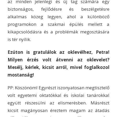
az minden jelenlegi és új tag számára egy
biztonságos, fejlődésre és beszélgetésre
alkalmas közeg legyen, ahol a különböző
programokon a szakmai épülés mellett a
kikapcsolódásra és a problémák megosztására
is tér nyílik.
Ezúton is gratulálok az oklevélhez, Petra!
Milyen érzés volt átvenni az oklevelet?
Mesélj, kérlek, kicsit arról, mivel foglalkozol
mostanság!
PP: Köszönöm! Egyrészt iszonyatosan megtisztelő
volt egyetemi oktatókkal és iskolai tanárokkal
együtt részesülni az elismerésben. Másrészt
kicsit magányosan éreztem magam az átadás