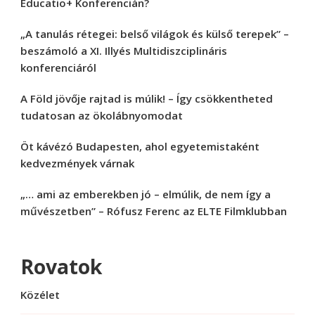
Educatio+ Konferencián?
„A tanulás rétegei: belső világok és külső terepek” –
beszámoló a XI. Illyés Multidiszciplináris
konferenciáról
A Föld jövője rajtad is múlik! – Így csökkentheted
tudatosan az ökolábnyomodat
Öt kávézó Budapesten, ahol egyetemistaként
kedvezmények várnak
„… ami az emberekben jó – elmúlik, de nem így a
művészetben” – Rófusz Ferenc az ELTE Filmklubban
Rovatok
Közélet