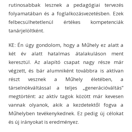
rutinosabbak lesznek a pedagógiai tervezés
folyamatában és a foglalkozásvezetésben. Ezek
felbecsülhetetlenül értékes kompetenciák
tanárjelöltként.
KE: Én úgy gondolom, hogy a Műhely ez alatt a
két év alatt hatalmas átalakuláson ment
keresztül. Az alapító csapat nagy része már
végzett, és bár alumniként továbbra is aktívan
részt vesznek a Műhely életében, a
társelnökváltással a teljes „generációváltás”
megtörtént: az aktív tagok között már kevesen
vannak olyanok, akik a kezdetektől fogva a
Műhelyben tevékenykednek. Ez pedig új célokat
és új irányokat is eredményez.