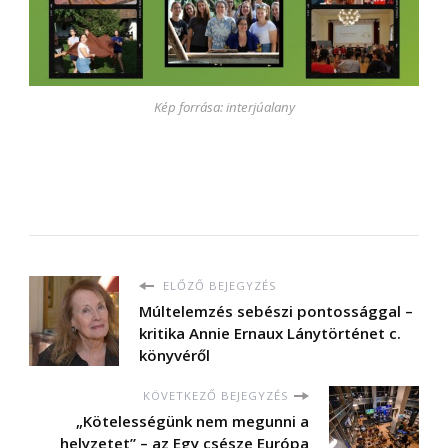
Kép forrása: interjúalany
ELŐZŐ BEJEGYZÉS
Múltelemzés sebészi pontossággal –
kritika Annie Ernaux Lánytörténet c.
könyvéről
KÖVETKEZŐ BEJEGYZÉS
„Kötelességünk nem megunni a
helyzetet” – az Egy csésze Európa