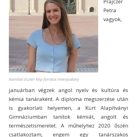
Prajczer
Petra
vagyok,
Komlódi Eszter Kép forrása: interjúalany
januárban végzek angol nyelv és kultúra és
kémia tanáraként. A diploma megszerzése után
is gyakorlati helyemen, a Kürt Alapítványi
Gimnáziumban tanítok kémiát, angolt és
természetismeretet. A műhelyhez 2020 őszén
csatlakoztam, engem egy tanárszakos