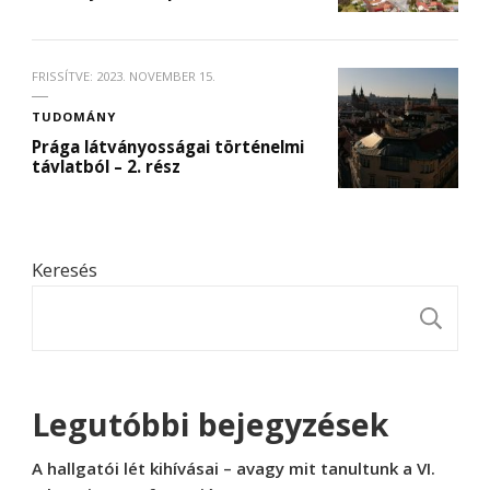
FRISSÍTVE:
2023. NOVEMBER 15.
TUDOMÁNY
Prága látványosságai történelmi
távlatból – 2. rész
Keresés
K
Legutóbbi bejegyzések
A hallgatói lét kihívásai – avagy mit tanultunk a VI.