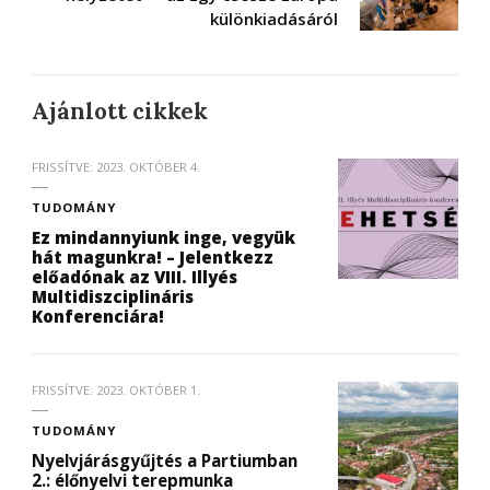
különkiadásáról
Ajánlott cikkek
FRISSÍTVE:
2023. OKTÓBER 4.
TUDOMÁNY
Ez mindannyiunk inge, vegyük
hát magunkra! – Jelentkezz
előadónak az VIII. Illyés
Multidiszciplináris
Konferenciára!
FRISSÍTVE:
2023. OKTÓBER 1.
TUDOMÁNY
Nyelvjárásgyűjtés a Partiumban
2.: élőnyelvi terepmunka