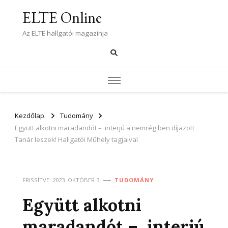
ELTE Online
Az ELTE hallgatói magazinja
Kezdőlap
Tudomány
Együtt alkotni maradandót – interjú a nemrégiben díjazott
Tanár leszek! Hallgatói Műhely tagjaival
FRISSÍTVE:
2023. OKTÓBER 3.
TUDOMÁNY
Együtt alkotni
maradandót – interjú