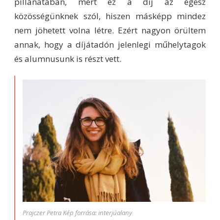
pillanatában, mert ez a díj az egész
közösségünknek szól, hiszen másképp mindez
nem jöhetett volna létre. Ezért nagyon örültem
annak, hogy a díjátadón jelenlegi műhelytagok
és alumnusunk is részt vett.
Prajczer Petra Kép forrása: interjúalany