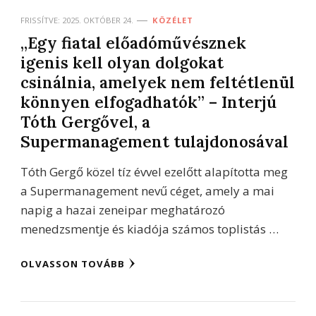
FRISSÍTVE:
2025. OKTÓBER 24.
KÖZÉLET
„Egy fiatal előadóművésznek
igenis kell olyan dolgokat
csinálnia, amelyek nem feltétlenül
könnyen elfogadhatók” – Interjú
Tóth Gergővel, a
Supermanagement tulajdonosával
Tóth Gergő közel tíz évvel ezelőtt alapította meg
a Supermanagement nevű céget, amely a mai
napig a hazai zeneipar meghatározó
menedzsmentje és kiadója számos toplistás …
OLVASSON TOVÁBB