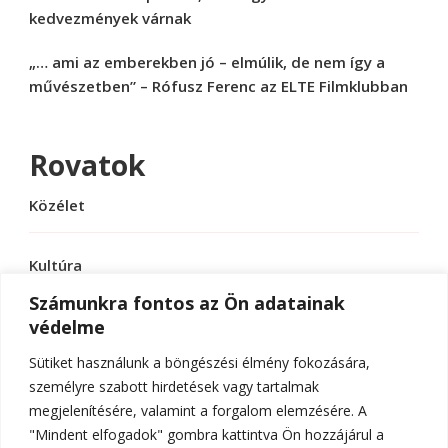
kedvezmények várnak
„… ami az emberekben jó – elmúlik, de nem így a
művészetben” – Rófusz Ferenc az ELTE Filmklubban
Rovatok
Közélet
Kultúra
Számunkra fontos az Ön adatainak
védelme
Sport
Sütiket használunk a böngészési élmény fokozására,
Tudomány
személyre szabott hirdetések vagy tartalmak
megjelenítésére, valamint a forgalom elemzésére. A
"Mindent elfogadok" gombra kattintva Ön hozzájárul a