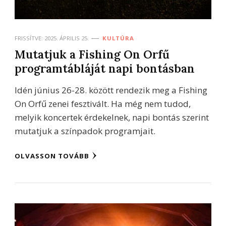
FRISSÍTVE:
2025. ÁPRILIS 25.
KULTÚRA
Mutatjuk a Fishing On Orfű
programtábláját napi bontásban
Idén június 26-28. között rendezik meg a Fishing
On Orfű zenei fesztivált. Ha még nem tudod,
melyik koncertek érdekelnek, napi bontás szerint
mutatjuk a színpadok programjait.
OLVASSON TOVÁBB