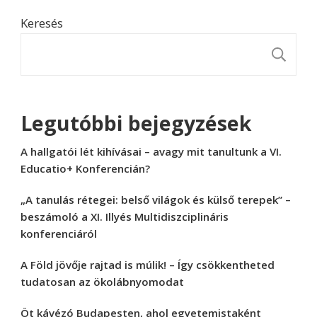
Keresés
K
Legutóbbi bejegyzések
A hallgatói lét kihívásai – avagy mit tanultunk a VI.
Educatio+ Konferencián?
„A tanulás rétegei: belső világok és külső terepek” –
beszámoló a XI. Illyés Multidiszciplináris
konferenciáról
A Föld jövője rajtad is múlik! – Így csökkentheted
tudatosan az ökolábnyomodat
Öt kávézó Budapesten, ahol egyetemistaként