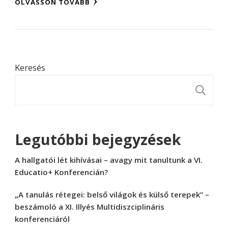
OLVASSON TOVÁBB
Keresés
K
Legutóbbi bejegyzések
A hallgatói lét kihívásai – avagy mit tanultunk a VI.
Educatio+ Konferencián?
„A tanulás rétegei: belső világok és külső terepek” –
beszámoló a XI. Illyés Multidiszciplináris
konferenciáról