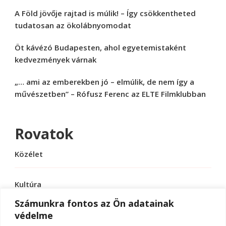
A Föld jövője rajtad is múlik! – Így csökkentheted
tudatosan az ökolábnyomodat
Öt kávézó Budapesten, ahol egyetemistaként
kedvezmények várnak
„… ami az emberekben jó – elmúlik, de nem így a
művészetben” – Rófusz Ferenc az ELTE Filmklubban
Rovatok
Közélet
Kultúra
Számunkra fontos az Ön adatainak
védelme
Sport