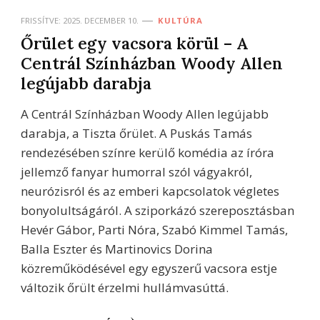
FRISSÍTVE:
2025. DECEMBER 10.
KULTÚRA
Őrület egy vacsora körül – A
Centrál Színházban Woody Allen
legújabb darabja
A Centrál Színházban Woody Allen legújabb
darabja, a Tiszta őrület. A Puskás Tamás
rendezésében színre kerülő komédia az íróra
jellemző fanyar humorral szól vágyakról,
neurózisról és az emberi kapcsolatok végletes
bonyolultságáról. A sziporkázó szereposztásban
Hevér Gábor, Parti Nóra, Szabó Kimmel Tamás,
Balla Eszter és Martinovics Dorina
közreműködésével egy egyszerű vacsora estje
változik őrült érzelmi hullámvasúttá.