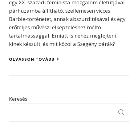
egy XX. századi feminista mozgalom életútjával
párhuzamba állítható, szellemesen vicces
Barbie-történetet, annak abszurditásával és egy
erőteljes művészi elképzeléshez méltó
tartalmassággal. Emiatt is nehéz megfejteni:
kinek készült, és mit közöl a Szegény párák?
OLVASSON TOVÁBB
Keresés
K