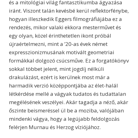
és a mitológiai világ fantasztikumba ágyazása
iránt. Viszont talán kevésbé kerül reflektorfénybe,
hogyan illeszkedik Eggers filmográfiájába ez a
rendezés, mikor valaki ekkora mesterművet és
egy olyan, közel érinthetetlen ikont próbál
újraértelmezni, mint a ’20-as évek német
expresszionizmusának motivált geometriai
formákkal dolgozó csúcsműve. Ez a forgatókönyv
sokkal többet jelent, mint jogdíj nélküli
drakulázást, ezért is kerülnek most már a
harmadik verzió középpontjába az élet-halál
létkérdése mellé a vágyak tudatos és tudattalan
megélésének veszélyei. Akár tagadja a néző, akár
őszinte beismeréssel ül be a moziba, valójában
mindenki vágya, hogy a legújabb feldolgozás
felérjen Murnau és Herzog víziójához.