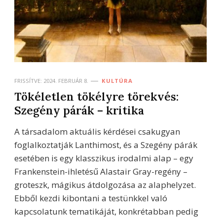
FRISSÍTVE:
2024. FEBRUÁR 8.
KULTÚRA
Tökéletlen tökélyre törekvés:
Szegény párák – kritika
A társadalom aktuális kérdései csakugyan
foglalkoztatják Lanthimost, és a Szegény párák
esetében is egy klasszikus irodalmi alap – egy
Frankenstein-ihletésű Alastair Gray-regény –
groteszk, mágikus átdolgozása az alaphelyzet.
Ebből kezdi kibontani a testünkkel való
kapcsolatunk tematikáját, konkrétabban pedig