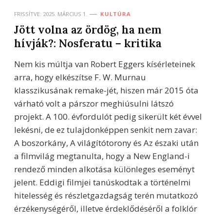
FRISSÍTVE:
2025. MÁRCIUS 1.
KULTÚRA
Jött volna az ördög, ha nem
hívják?: Nosferatu – kritika
Nem kis múltja van Robert Eggers kísérleteinek
arra, hogy elkészítse F. W. Murnau
klasszikusának remake-jét, hiszen már 2015 óta
várható volt a párszor meghiúsulni látszó
projekt. A 100. évfordulót pedig sikerült két évvel
lekésni, de ez tulajdonképpen senkit nem zavar:
A boszorkány, A világítótorony és Az északi után
a filmvilág megtanulta, hogy a New England-i
rendező minden alkotása különleges eseményt
jelent. Eddigi filmjei tanúskodtak a történelmi
hitelesség és részletgazdagság terén mutatkozó
érzékenységéről, illetve érdeklődéséről a folklór