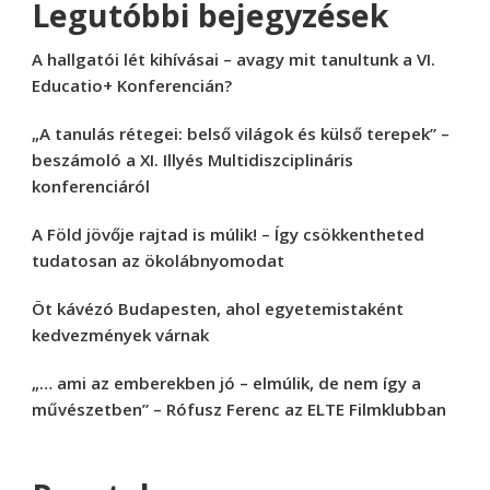
Legutóbbi bejegyzések
A hallgatói lét kihívásai – avagy mit tanultunk a VI.
Educatio+ Konferencián?
„A tanulás rétegei: belső világok és külső terepek” –
beszámoló a XI. Illyés Multidiszciplináris
konferenciáról
A Föld jövője rajtad is múlik! – Így csökkentheted
tudatosan az ökolábnyomodat
Öt kávézó Budapesten, ahol egyetemistaként
kedvezmények várnak
„… ami az emberekben jó – elmúlik, de nem így a
művészetben” – Rófusz Ferenc az ELTE Filmklubban