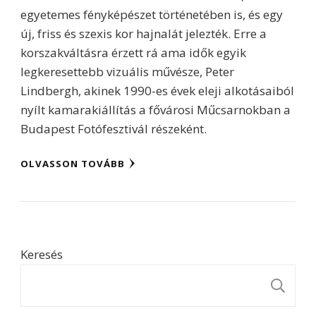
egyetemes fényképészet történetében is, és egy
új, friss és szexis kor hajnalát jelezték. Erre a
korszakváltásra érzett rá ama idők egyik
legkeresettebb vizuális művésze, Peter
Lindbergh, akinek 1990-es évek eleji alkotásaiból
nyílt kamarakiállítás a fővárosi Műcsarnokban a
Budapest Fotófesztivál részeként.
OLVASSON TOVÁBB
Keresés
K