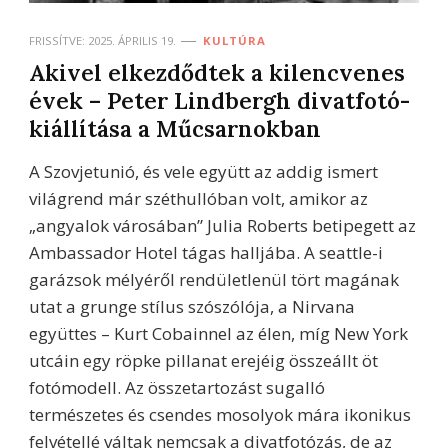
FRISSÍTVE:
2025. ÁPRILIS 19.
KULTÚRA
Akivel elkezdődtek a kilencvenes
évek – Peter Lindbergh divatfotó-
kiállítása a Műcsarnokban
A Szovjetunió, és vele együtt az addig ismert
világrend már széthullóban volt, amikor az
„angyalok városában” Julia Roberts betipegett az
Ambassador Hotel tágas halljába. A seattle-i
garázsok mélyéről rendületlenül tört magának
utat a grunge stílus szószólója, a Nirvana
együttes – Kurt Cobainnel az élen, míg New York
utcáin egy röpke pillanat erejéig összeállt öt
fotómodell. Az összetartozást sugalló
természetes és csendes mosolyok mára ikonikus
felvétellé váltak nemcsak a divatfotózás, de az