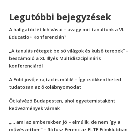
Legutóbbi bejegyzések
A hallgatói lét kihívásai – avagy mit tanultunk a VI.
Educatio+ Konferencián?
„A tanulás rétegei: belső világok és külső terepek” –
beszámoló a XI. Illyés Multidiszciplináris
konferenciáról
A Föld jövője rajtad is múlik! – Így csökkentheted
tudatosan az ökolábnyomodat
Öt kávézó Budapesten, ahol egyetemistaként
kedvezmények várnak
„… ami az emberekben jó – elmúlik, de nem így a
művészetben” – Rófusz Ferenc az ELTE Filmklubban