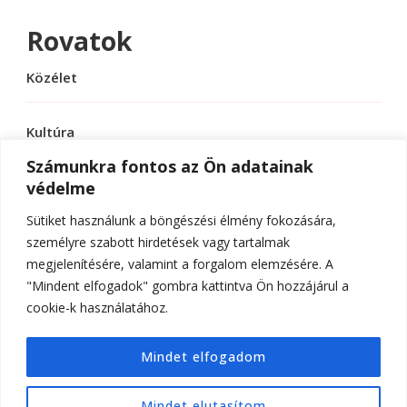
Rovatok
Közélet
Kultúra
Számunkra fontos az Ön adatainak
védelme
Sport
Sütiket használunk a böngészési élmény fokozására,
Tudomány
személyre szabott hirdetések vagy tartalmak
megjelenítésére, valamint a forgalom elemzésére. A
"Mindent elfogadok" gombra kattintva Ön hozzájárul a
cookie-k használatához.
© Szerzői jog 2026
ELTE Online
. Minden jog
Mindet elfogadom
fenntartva.
Hello Fashion | Fejlesztette
Blossom
Themes
.Készítette:
WordPress
.
Mindet elutasítom