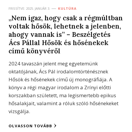
FRISSÍTVE:
2025. JANUÁR 3.
KULTÚRA
„Nem igaz, hogy csak a régmúltban
voltak hősök, lehetnek a jelenben,
ahogy vannak is” – Beszélgetés
Ács Pállal Hősök és hősénekek
című könyvéről
2024 tavaszán jelent meg egyetemünk
oktatójának, Ács Pál irodalomtörténésznek
Hősök és hősénekek című új monográfiája. A
könyv a régi magyar irodalom a Zrínyi előtti
korszakban született, ma legismertebb epikus
hősalakjait, valamint a róluk szóló hősénekeket
vizsgálja.
OLVASSON TOVÁBB