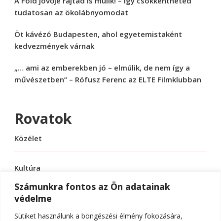
A Föld jövője rajtad is múlik! – Így csökkentheted
tudatosan az ökolábnyomodat
Öt kávézó Budapesten, ahol egyetemistaként
kedvezmények várnak
„… ami az emberekben jó – elmúlik, de nem így a
művészetben” – Rófusz Ferenc az ELTE Filmklubban
Rovatok
Közélet
Kultúra
Számunkra fontos az Ön adatainak
védelme
Sport
Sütiket használunk a böngészési élmény fokozására,