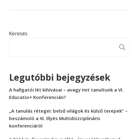
Keresés
K
Legutóbbi bejegyzések
A hallgatói lét kihívásai – avagy mit tanultunk a VI.
Educatio+ Konferencián?
„A tanulás rétegei: belső világok és külső terepek” –
beszámoló a XI. Illyés Multidiszciplináris
konferenciáról